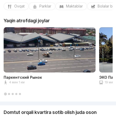
Ovqat
Parklar
Maktablar
Bolalar bo
Yaqin atrofdagi joylar
Паркентский Рынок
ЭКО Пар
4 мин 1 км
19 мин 
Domtut orqali kvartira sotib olish juda oson