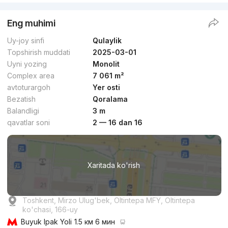
Eng muhimi
Uy-joy sinfi
Qulaylik
Topshirish muddati
2025-03-01
Uyni yozing
Monolit
Complex area
7 061 m²
avtoturargoh
Yer osti
Bezatish
Qoralama
Balandligi
3 m
qavatlar soni
2 — 16 dan 16
Xaritada ko'rish
Toshkent, Mirzo Ulug'bek, Oltintepa MFY, Oltintepa
ko'chasi, 166-uy
Buyuk Ipak Yoli
1.5 км 6 мин