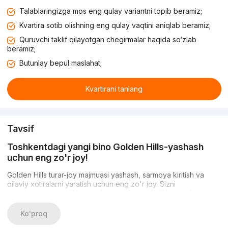
Talablaringizga mos eng qulay variantni topib beramiz;
Kvartira sotib olishning eng qulay vaqtini aniqlab beramiz;
Quruvchi taklif qilayotgan chegirmalar haqida so‘zlab
beramiz;
Butunlay bepul maslahat;
Kvartirani tanlang
Tavsif
Toshkentdagi yangi bino Golden Hills-yashash
uchun eng zo'r joy!
Golden Hills turar-joy majmuasi yashash, sarmoya kiritish va
oilaviy xotiralarni yaratish uchun eng zo'r joy. Sizni
majmuamizga tashrif buyurishga va uning afzalliklarini shaxsan
ko'rishga taklif qilamiz.
Ko'proq
Infratuzilma