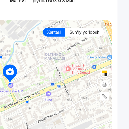
Магнит:
piyoda 603 м 8 мин
Xaritasi
Sun'iy yo'ldosh