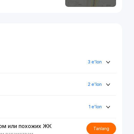
3 e'lon
2 e'lon
1 e'lon
ом или похожих ЖК
Tanlang
им параметрам