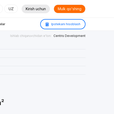
UZ
Kirish uchun
Mulk qo'shing
ilar
Ipotekani hisoblash
Ishlab chiqaruvchidan e'lon:
Centris Development
m²