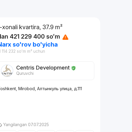
1-xonali kvartira, 37.9 m²
dan
421 229 400
soʻm
Narx so'rov bo'yicha
1 114 232
soʻm
m² uchun
Centris Development
Quruvchi
oshkent, Mirobod, Алтынкуль улица, д.111
Yangilangan 07.07.2025