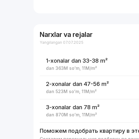
Narxlar va rejalar
Yangilangan 07.07.2025
1-xonalar
dan 33-38 m²
dan
363M
soʻm
,
11M
/m²
2-xonalar
dan 47-56 m²
dan
523M
soʻm
,
11M
/m²
3-xonalar
dan 78 m²
dan
870M
soʻm
,
11M
/m²
Поможем подобрать квартиру в эт
Составим персональную подборку по ваш