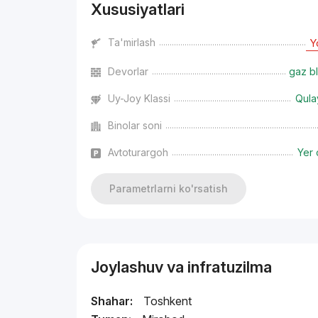
Xususiyatlari
Ta'mirlash
Y
Devorlar
gaz bl
Uy-Joy Klassi
Qula
Binolar soni
Avtoturargoh
Yer 
Parametrlarni ko'rsatish
Joylashuv va infratuzilma
Shahar:
Toshkent