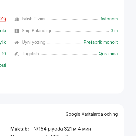
o'q
Isitish Tizimi
Avtonom
oki
Ship Balandligi
3 m
ylik
Uyni yozing
Prefabrik monolit
10
Tugatish
Qoralama
osti
Google Xaritalarda oching
Maktab:
№154 piyoda 321 м 4 мин