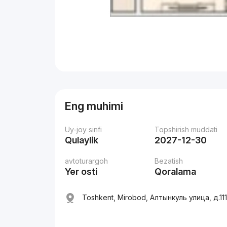
Eng muhimi
Uy-joy sinfi
Topshirish muddati
Qulaylik
2027-12-30
avtoturargoh
Bezatish
Yer osti
Qoralama
Toshkent, Mirobod, Алтынкуль улица, д.11