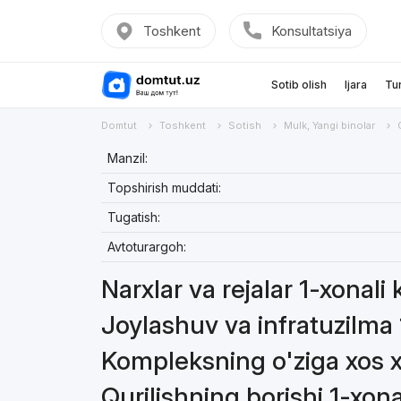
Toshkent
Konsultatsiya
Sotib olish
Ijara
Tu
Domtut
Toshkent
Sotish
Mulk, Yangi binolar
Manzil:
Topshirish muddati:
Tugatish:
Avtoturargoh:
Narxlar va rejalar 1-xonali 
Joylashuv va infratuzilma 1
Kompleksning o'ziga xos xu
Qurilishning borishi 1-xona