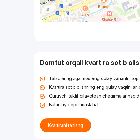
Domtut orqali kvartira sotib oli
Talablaringizga mos eng qulay variantni top
Kvartira sotib olishning eng qulay vaqtini an
Quruvchi taklif qilayotgan chegirmalar haqid
Butunlay bepul maslahat;
Kvartirani tanlang