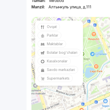
Tuman:
Mirobod
Manzil:
Алтынкуль улица, д.111
Ovqat
Parklar
Maktablar
Bolalar bog'chalari
Kasalxonalar
Savdo markazlari
Supermarkets