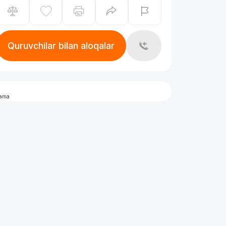
Quruvchilar bilan aloqalar
lama