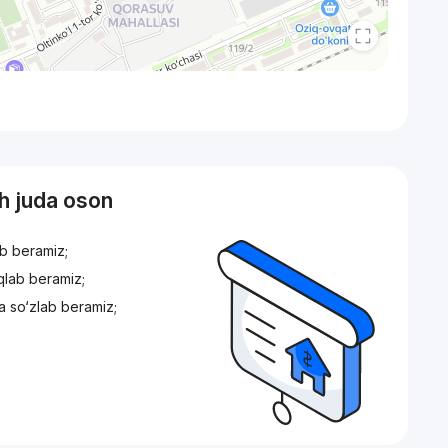
sh juda oson
ib beramiz;
iqlab beramiz;
a so‘zlab beramiz;