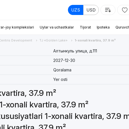
UZS
USD
rar-joy komplekslari
Uylar va uchastkalar
Tijorat
Ipoteka
Quruvch
Centris Development
TJ «Golden Lake»
1-xonali kvartira, 37.9 m²
Алтынкуль улица, д.111
2027-12-30
Qoralama
Yer osti
kvartira, 37.9 m²
-xonali kvartira, 37.9 m²
susiyatlari 1-xonali kvartira, 37.9 
li kvartira, 37.9 m²