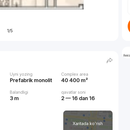
1/5
Rek
Uyni yozing
Complex area
Prefabrik monolit
40 400 m²
Balandligi
qavatlar soni
3 m
2 — 16 dan 16
1
Xaritada ko'rish