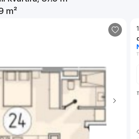
.9 m²
1
T