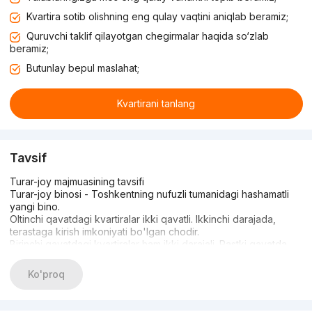
Kvartira sotib olishning eng qulay vaqtini aniqlab beramiz;
Quruvchi taklif qilayotgan chegirmalar haqida so‘zlab
beramiz;
Butunlay bepul maslahat;
Kvartirani tanlang
Tavsif
Turar-joy majmuasining tavsifi
Turar-joy binosi - Toshkentning nufuzli tumanidagi hashamatli
yangi bino.
Oltinchi qavatdagi kvartiralar ikki qavatli. Ikkinchi darajada,
terastaga kirish imkoniyati bo'lgan chodir.
Birinchi qavatdagi kvartiralar ham ikki darajali. Pastki qavatda
podval mavjud.
Bolalar uchun yorqin dizayndagi o'yin maydonchasi mavjud.
Ko'proq
Hovli yopiq to'xtash joyi tufayli mashinalardan xoli bo'ladi.