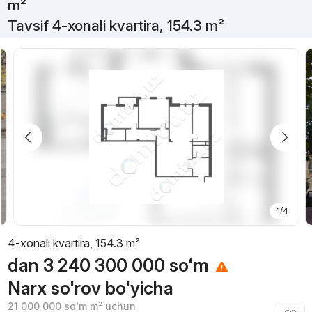
m²
Tavsif 4-xonali kvartira, 154.3 m²
1/4
4-xonali kvartira, 154.3 m²
dan
3 240 300 000
soʻm
Narx so'rov bo'yicha
21 000 000
soʻm
m² uchun