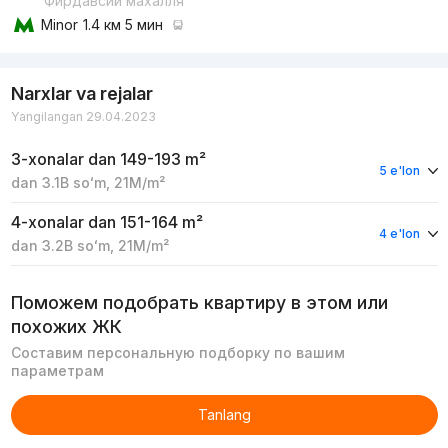
Фирдавсий махалля
Minor
1.4 км 5 мин
Narxlar va rejalar
Yangilangan 29.04.2023
3-xonalar
dan 149-193 m²
5 e'lon
dan
3.1B
soʻm
,
21M
/m²
4-xonalar
dan 151-164 m²
4 e'lon
dan
3.2B
soʻm
,
21M
/m²
Поможем подобрать квартиру в этом или
похожих ЖК
Составим персональную подборку по вашим
параметрам
Tanlang