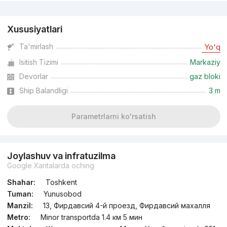
Reklama
Xususiyatlari
Ta'mirlash
Yo'q
Isitish Tizimi
Markaziy
Devorlar
gaz bloki
Ship Balandligi
3 m
Parametrlarni ko'rsatish
Joylashuv va infratuzilma
Google Xaritalarda oching
Shahar:
Toshkent
Tuman:
Yunusobod
Manzil:
13, Фирдавсий 4-й проезд, Фирдавсий махалля
Metro:
Minor transportda 1.4 км 5 мин