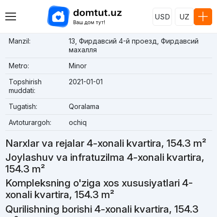
USD
UZ
Manzil:
13, Фирдавсий 4-й проезд, Фирдавсий
махалля
Metro:
Minor
Topshirish
2021-01-01
muddati:
Tugatish:
Qoralama
Avtoturargoh:
ochiq
Narxlar va rejalar 4-xonali kvartira, 154.3 m²
Joylashuv va infratuzilma 4-xonali kvartira,
154.3 m²
Kompleksning o'ziga xos xususiyatlari 4-
xonali kvartira, 154.3 m²
Qurilishning borishi 4-xonali kvartira, 154.3