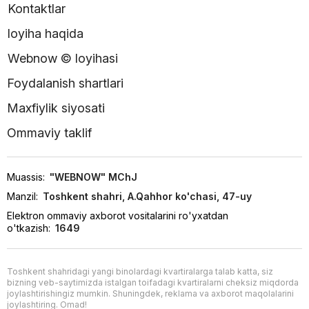
Kontaktlar
loyiha haqida
Webnow © loyihasi
Foydalanish shartlari
Maxfiylik siyosati
Ommaviy taklif
Muassis:
"WEBNOW" MChJ
Manzil:
Toshkent shahri, A.Qahhor ko'chasi, 47-uy
Elektron ommaviy axborot vositalarini ro'yxatdan
o'tkazish:
1649
Toshkent shahridagi yangi binolardagi kvartiralarga talab katta, siz
bizning veb-saytimizda istalgan toifadagi kvartiralarni cheksiz miqdorda
joylashtirishingiz mumkin. Shuningdek, reklama va axborot maqolalarini
joylashtiring. Omad!