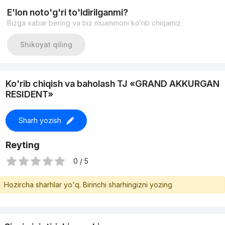
E'lon noto'g'ri to'ldirilganmi?
Bizga xabar bering va biz muammoni ko‘rib chiqamiz
Shikoyat qiling
Ko'rib chiqish va baholash TJ «GRAND AKKURGAN
RESIDENT»
Sharh yozish
Reyting
0 / 5
Hozircha sharhlar yo'q. Birinchi sharhingizni yozing