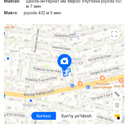
Maktab:
Школа-интернат им. Мирзо Улугбека piyoda 551
м 7 мин
Makro:
piyoda 432 м 5 мин
Xaritasi
Sun'iy yo'ldosh