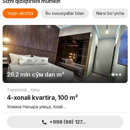
Sizni qiziqtirishi mumkin
Yaqin-atrofda
Bu xususiyatlar bilan
Narxi bo'yicha
26.2 mln
сўм
dan m²
Topshirildi
,
Yana
4-xonali kvartira, 100 m²
Усмана Насыра улица, Алай…
+998 (98) 127...