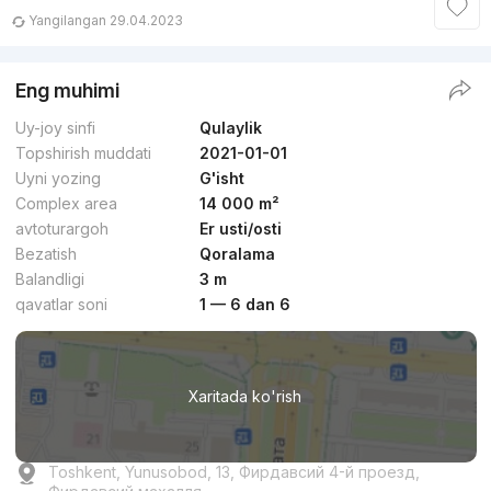
Yangilangan 29.04.2023
Eng muhimi
Uy-joy sinfi
Qulaylik
Topshirish muddati
2021-01-01
Uyni yozing
G'isht
Complex area
14 000 m²
avtoturargoh
Er usti/osti
Bezatish
Qoralama
Balandligi
3 m
qavatlar soni
1 — 6 dan 6
Xaritada ko'rish
Toshkent, Yunusobod, 13, Фирдавсий 4-й проезд,