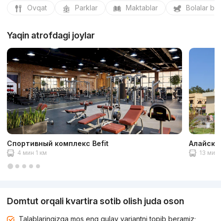
Ovqat
Parklar
Maktablar
Bolalar bo
Yaqin atrofdagi joylar
Спортивный комплекс Befit
Алайски
4 мин 1 км
13 мин 
Domtut orqali kvartira sotib olish juda oson
Talablaringizga mos eng qulay variantni topib beramiz;