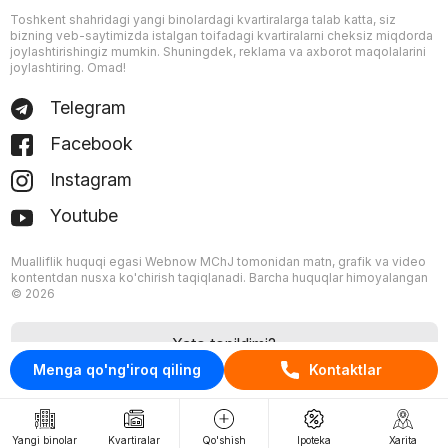
Toshkent shahridagi yangi binolardagi kvartiralarga talab katta, siz
bizning veb-saytimizda istalgan toifadagi kvartiralarni cheksiz miqdorda
joylashtirishingiz mumkin. Shuningdek, reklama va axborot maqolalarini
joylashtiring. Omad!
Telegram
Facebook
Instagram
Youtube
Mualliflik huquqi egasi Webnow MChJ tomonidan matn, grafik va video
kontentdan nusxa ko'chirish taqiqlanadi. Barcha huquqlar himoyalangan
© 2026
Xato topildimi?
Menga qo'ng'iroq qiling
Kontaktlar
Yangi binolar
Kvartiralar
Qo'shish
Ipoteka
Xarita