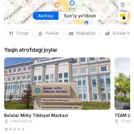
Xaritasi
Sun'iy yo'ldosh
Ovqat
Parklar
Maktablar
Bolalar bo
Yaqin atrofdagi joylar
Bolalar Milliy Tibbiyot Markazi
TEAM Uni
4 мин 650 м
15 мин 