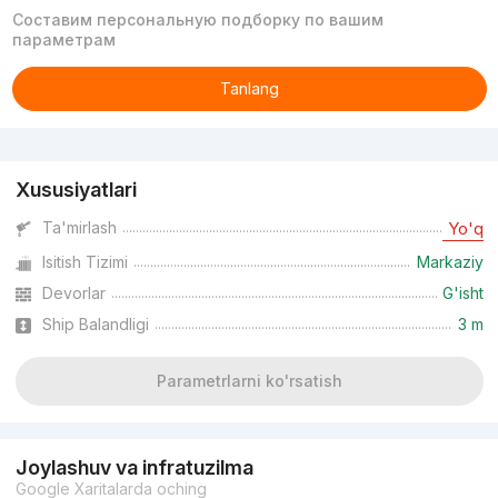
Составим персональную подборку по вашим
параметрам
Tanlang
Reklama
Xususiyatlari
Ta'mirlash
Yo'q
Isitish Tizimi
Markaziy
Devorlar
G'isht
Ship Balandligi
3 m
Parametrlarni ko'rsatish
Joylashuv va infratuzilma
Google Xaritalarda oching