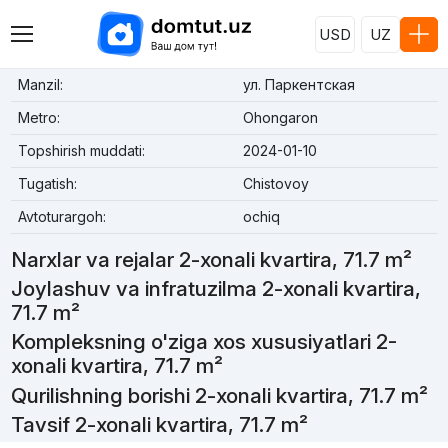
USD
UZ
Manzil:
ул. Паркентская
Metro:
Ohongaron
Topshirish muddati:
2024-01-10
Tugatish:
Chistovoy
Avtoturargoh:
ochiq
Narxlar va rejalar 2-xonali kvartira, 71.7 m²
Joylashuv va infratuzilma 2-xonali kvartira,
71.7 m²
Kompleksning o'ziga xos xususiyatlari 2-
xonali kvartira, 71.7 m²
Qurilishning borishi 2-xonali kvartira, 71.7 m²
Tavsif 2-xonali kvartira, 71.7 m²