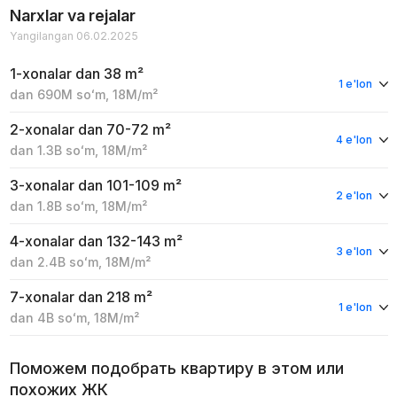
Narxlar va rejalar
Yangilangan 06.02.2025
1-xonalar
dan 38 m²
1 e'lon
dan
690M
soʻm
,
18M
/m²
2-xonalar
dan 70-72 m²
4 e'lon
dan
1.3B
soʻm
,
18M
/m²
3-xonalar
dan 101-109 m²
2 e'lon
dan
1.8B
soʻm
,
18M
/m²
4-xonalar
dan 132-143 m²
3 e'lon
dan
2.4B
soʻm
,
18M
/m²
7-xonalar
dan 218 m²
1 e'lon
dan
4B
soʻm
,
18M
/m²
Поможем подобрать квартиру в этом или
похожих ЖК