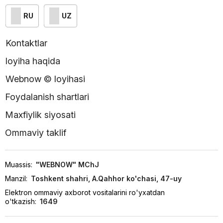
RU
UZ
Kontaktlar
loyiha haqida
Webnow © loyihasi
Foydalanish shartlari
Maxfiylik siyosati
Ommaviy taklif
Muassis:
"WEBNOW" MChJ
Manzil:
Toshkent shahri, A.Qahhor ko'chasi, 47-uy
Elektron ommaviy axborot vositalarini ro'yxatdan
o'tkazish:
1649