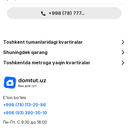
lifti
- Kvartiraning bepul tartibi
- Zal 30 m2 dan
+998 (78) 777...
- Tog'larga qaragan panoramali derazalar
- Eng yaqin metro va avtobus stantsiyalari
-10 daqiqa shahar markaziga
Toshkent tumanlaridagi kvartiralar
Shuningdek qarang
Toshkentda metroga yaqin kvartiralar
E'lon bo'limi
+998 (78) 113-20-86
+998 (93) 390-30-10
Пн-Пт. С 9:30 до 18:00