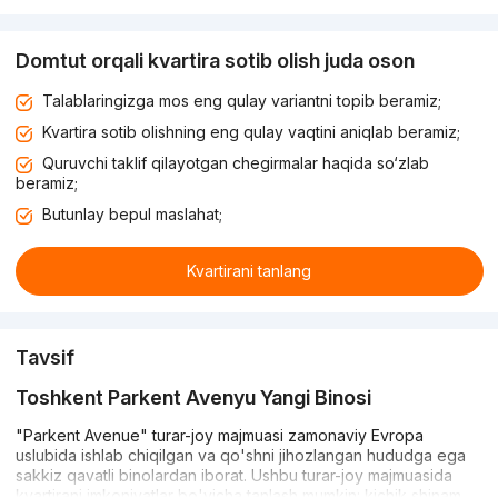
Domtut orqali kvartira sotib olish juda oson
Talablaringizga mos eng qulay variantni topib beramiz;
Kvartira sotib olishning eng qulay vaqtini aniqlab beramiz;
Quruvchi taklif qilayotgan chegirmalar haqida so‘zlab
beramiz;
Butunlay bepul maslahat;
Kvartirani tanlang
Tavsif
Toshkent Parkent Avenyu Yangi Binosi
"Parkent Avenue" turar-joy majmuasi zamonaviy Evropa
uslubida ishlab chiqilgan va qo'shni jihozlangan hududga ega
sakkiz qavatli binolardan iborat. Ushbu turar-joy majmuasida
kvartirani imkoniyatlar bo'yicha tanlash mumkin: kichik shinam