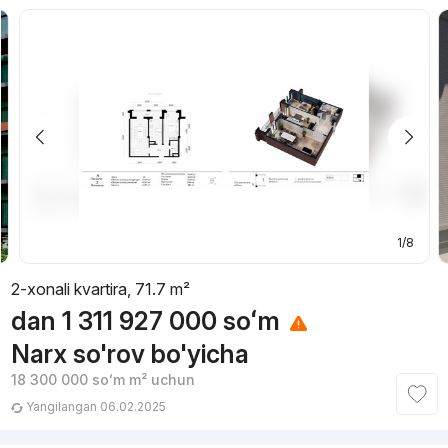
1/8
2-xonali kvartira, 71.7 m²
dan
1 311 927 000
soʻm
Narx so'rov bo'yicha
18 300 000
soʻm
m² uchun
Yangilangan 06.02.2025