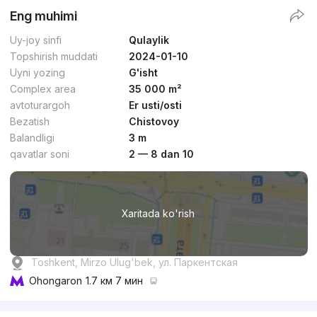
Eng muhimi
Uy-joy sinfi
Qulaylik
Topshirish muddati
2024-01-10
Uyni yozing
G'isht
Complex area
35 000 m²
avtoturargoh
Er usti/osti
Bezatish
Chistovoy
Balandligi
3 m
qavatlar soni
2 — 8 dan 10
Xaritada ko'rish
Toshkent, Mirzo Ulug'bek, ул. Паркентская
Ohongaron
1.7 км 7 мин