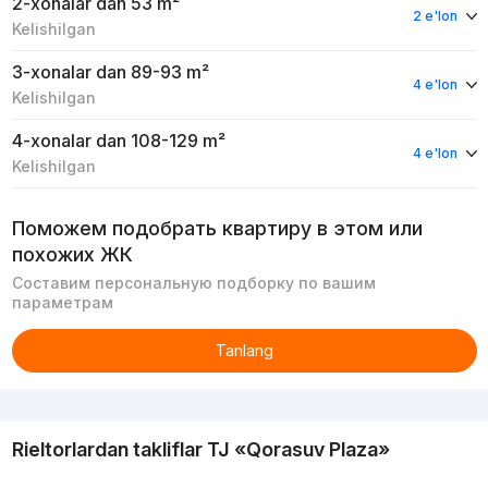
2-xonalar
dan 53 m²
2 e'lon
Kelishilgan
3-xonalar
dan 89-93 m²
4 e'lon
Kelishilgan
4-xonalar
dan 108-129 m²
4 e'lon
Kelishilgan
Поможем подобрать квартиру в этом или
похожих ЖК
Составим персональную подборку по вашим
параметрам
Tanlang
Reklama
Rieltorlardan takliflar
TJ «Qorasuv Plaza»