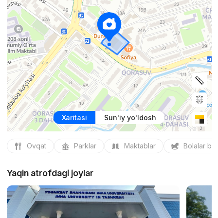
Xaritasi
Sun'iy yo'ldosh
Ovqat
Parklar
Maktablar
Bolalar bo
Yaqin atrofdagi joylar