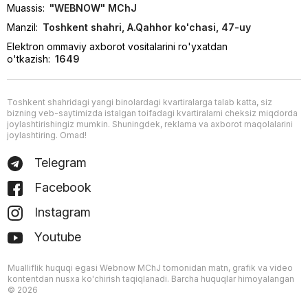
Muassis:
"WEBNOW" MChJ
Manzil:
Toshkent shahri, A.Qahhor ko'chasi, 47-uy
Elektron ommaviy axborot vositalarini ro'yxatdan
o'tkazish:
1649
Toshkent shahridagi yangi binolardagi kvartiralarga talab katta, siz
bizning veb-saytimizda istalgan toifadagi kvartiralarni cheksiz miqdorda
joylashtirishingiz mumkin. Shuningdek, reklama va axborot maqolalarini
joylashtiring. Omad!
Telegram
Facebook
Instagram
Youtube
Mualliflik huquqi egasi Webnow MChJ tomonidan matn, grafik va video
kontentdan nusxa ko'chirish taqiqlanadi. Barcha huquqlar himoyalangan
© 2026