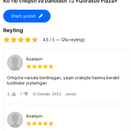
Ko'rib chiqish va baholash TJ «Qorasuv Plaza»
Sharh yozish
Reyting
4.5 / 5 — (2ta reyting)
Azamjon
Ortiqcha narsala berilmagan, yaqin oraliqda hamma kerakli
tuzilmalar joylashgan
2
1
12 Dekabr 2022
Javob
Azamjon