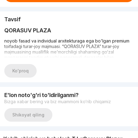
Tavsif
QORASUV PLAZA
noyob fasad va individual arxitekturaga ega bo'lgan premium
toifadagi turar-joy majmuasi. “QORASUV PLAZA” turar-joy
majmuasining mualliflik me’morchiligi shaharning go‘zal
manzarasini taqdim etuvchi panoramali derazalar bilan
uyg‘unlashgan tabiiy toshlardan yasalgan asl toshda o‘z aksini
topgan.
Ko'proq
Uy sizning yuragingiz joylashgan joy
E'lon noto'g'ri to'ldirilganmi?
Noyob QORASUV PLAZA turar-joy majmuasidagi shinam kvartira
Bizga xabar bering va biz muammoni ko‘rib chiqamiz
yordamida yangi hayotingizni iliqlik va farovonlikda boshlang.
Bu yerda siz barcha qulayliklarga va to'liq xavfsizlikka ega
Shikoyat qiling
hayotni topasiz, bunga o'z biznes zonasi va majmuaning yopiq
hududida ishlaydigan 24 soatlik xavfsizlik tizimi tufayli erishildi.
Kvartiralarning katta tanlovi va rejalashtirish echimlari sizga va
oilangiz uchun mukammal kvartirani topishga yordam beradi.