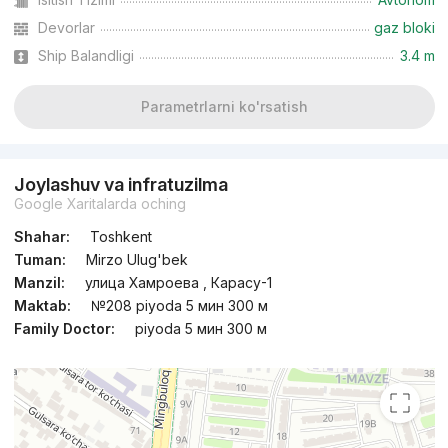
Devorlar
gaz bloki
Ship Balandligi
3.4 m
Parametrlarni ko'rsatish
Joylashuv va infratuzilma
Google Xaritalarda oching
Shahar:
Toshkent
Tuman:
Mirzo Ulug'bek
Manzil:
улица Хамроева , Карасу-1
Maktab:
№208 piyoda 5 мин 300 м
Family Doctor:
piyoda 5 мин 300 м