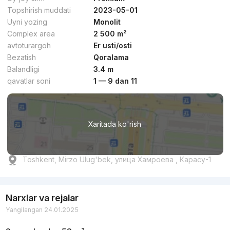
Topshirish muddati
2023-05-01
Uyni yozing
Monolit
Complex area
2 500 m²
avtoturargoh
Er usti/osti
Bezatish
Qoralama
Balandligi
3.4 m
qavatlar soni
1 — 9 dan 11
Xaritada ko'rish
Toshkent, Mirzo Ulug'bek, улица Хамроева , Карасу-1
Narxlar va rejalar
Yangilangan 24.01.2025