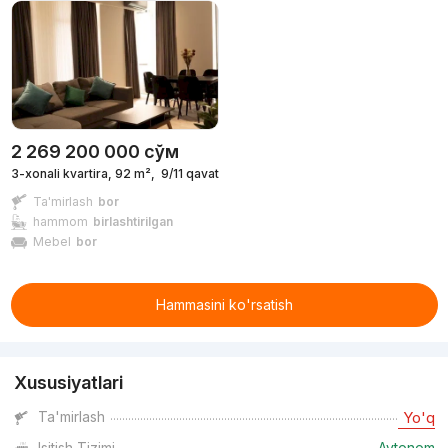
2 269 200 000
сўм
3-xonali kvartira, 92 m²,
9/11 qavat
Ta'mirlash
bor
hammom
birlashtirilgan
Mebel
bor
Hammasini ko'rsatish
Xususiyatlari
Ta'mirlash
Yo'q
Isitish Tizimi
Avtonom