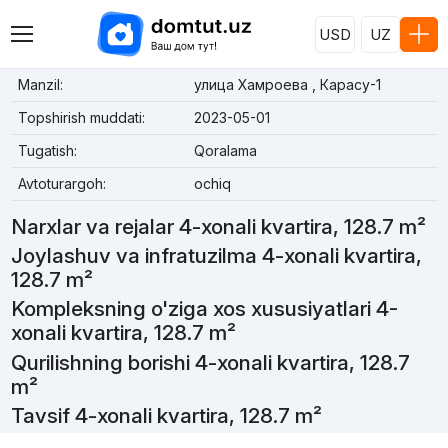
USD
UZ
Manzil:
улица Хамроева , Карасу-1
Topshirish muddati:
2023-05-01
Tugatish:
Qoralama
Avtoturargoh:
ochiq
Narxlar va rejalar 4-xonali kvartira, 128.7 m²
Joylashuv va infratuzilma 4-xonali kvartira,
128.7 m²
Kompleksning o'ziga xos xususiyatlari 4-
xonali kvartira, 128.7 m²
Qurilishning borishi 4-xonali kvartira, 128.7
m²
Tavsif 4-xonali kvartira, 128.7 m²