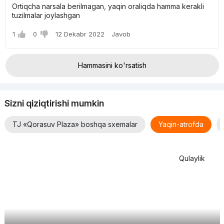
Ortiqcha narsala berilmagan, yaqin oraliqda hamma kerakli
tuzilmalar joylashgan
1
0
12 Dekabr 2022
Javob
Hammasini ko'rsatish
Sizni qiziqtirishi mumkin
TJ «Qorasuv Plaza» boshqa sxemalar
Yaqin-atrofda
Qulaylik