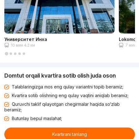
Университет Инха
Lokomoti
10 мин 4.2 км
7 мин 3
Domtut orqali kvartira sotib olish juda oson
Talablaringizga mos eng qulay variantni topib beramiz;
Kvartira sotib olishning eng qulay vaqtini aniqlab beramiz;
Quruvchi taklif qilayotgan chegirmalar haqida so‘zlab
beramiz;
Butunlay bepul maslahat;
Kvartirani tanlang