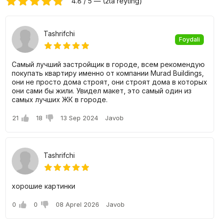
4.8 / 5 — (2ta reyting)
xususiy hovli maydonlarini tashkil etuvchi rang-barang
bog'lardan. Barcha bog'lar (hovlilar)
Tashrifchi
yurish yo'llari bilan birlashtiriladi. Majmuaning hovli maydoni
Foydali
bo'ladi
Самый лучший застройщик в городе, всем рекомендую
qulay dam olish uchun taqdim etilgan bir nechta funktsional
покупать квартиру именно от компании Murad Buildings,
zonalarga bo'lingan
они не просто дома строят, они строят дома в которых
они сами бы жили. Увидел макет, это самый один из
barcha yoshdagi aholi.
самых лучших ЖК в городе.
21
18
13 Sep 2024
Javob
O'simliklarning ko'pligi hovlini to'liq parkga aylantiradi. Hovli
bog'i tufayli to'g'ri
tanlangan daraxtlar va butalar mavsumdan mavsumga chiroyli
Tashrifchi
tarzda o'zgaradi.
хорошие картинки
0
0
08 Aprel 2026
Javob