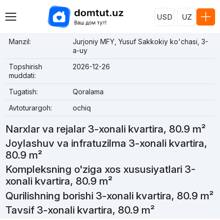
USD
UZ
Manzil:
Jurjoniy MFY, Yusuf Sakkokiy ko'chasi, 3-
a-uy
Topshirish
2026-12-26
muddati:
Tugatish:
Qoralama
Avtoturargoh:
ochiq
Narxlar va rejalar 3-xonali kvartira, 80.9 m²
Joylashuv va infratuzilma 3-xonali kvartira,
80.9 m²
Kompleksning o'ziga xos xususiyatlari 3-
xonali kvartira, 80.9 m²
Qurilishning borishi 3-xonali kvartira, 80.9 m²
Tavsif 3-xonali kvartira, 80.9 m²