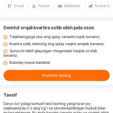
Ovqat
Parklar
Maktablar
Bolalar bo
Domtut orqali kvartira sotib olish juda oson
Talablaringizga mos eng qulay variantni topib beramiz;
Kvartira sotib olishning eng qulay vaqtini aniqlab beramiz;
Quruvchi taklif qilayotgan chegirmalar haqida so‘zlab
beramiz;
Butunlay bepul maslahat;
Kvartirani tanlang
Tavsif
Daryo bo'yidagi turmush tarzi bizning yangi turar-joy
majmuamizda o'z qirg'og'i va obodonlashtirilgan hududi bilan
mujassamlangan. Bu erda hayotni yanada qulay va yoqimli qilish