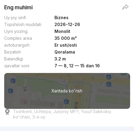
Eng muhimi
Uy-joy sinfi
Biznes
Topshirish muddati
2026-12-26
Uyni yozing
Monolit
Complex area
35 000 m²
avtoturargoh
Er usti/osti
Bezatish
Qoralama
Balandligi
3.2 m
qavatlar soni
7 — 8, 12 — 15 dan 16
Xaritada ko'rish
Toshkent, Uchtepa, Jurjoniy MFY, Yusuf Sakkokiy
ko'chasi, 3-a-uy