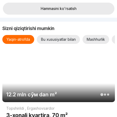
Hammasini ko'rsatish
Sizni qiziqtirishi mumkin
Yaqin-atrofda
Bu xususiyatlar bilan
Mashhurlik
12.2 mln
сўм
dan m²
Topshirildi
,
Ergashovsardor
3-xonali kvartira, 70 m²