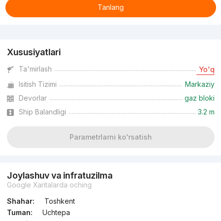
Tanlang
Reklama
Xususiyatlari
Ta'mirlash
Yo'q
Isitish Tizimi
Markaziy
Devorlar
gaz bloki
Ship Balandligi
3.2 m
Parametrlarni ko'rsatish
Joylashuv va infratuzilma
Google Xaritalarda oching
Shahar:
Toshkent
Tuman:
Uchtepa