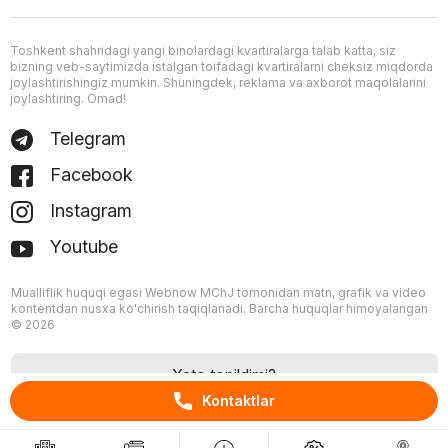
Toshkent shahridagi yangi binolardagi kvartiralarga talab katta, siz
bizning veb-saytimizda istalgan toifadagi kvartiralarni cheksiz miqdorda
joylashtirishingiz mumkin. Shuningdek, reklama va axborot maqolalarini
joylashtiring. Omad!
Telegram
Facebook
Instagram
Youtube
Mualliflik huquqi egasi Webnow MChJ tomonidan matn, grafik va video
kontentdan nusxa ko'chirish taqiqlanadi. Barcha huquqlar himoyalangan
© 2026
Xato topildimi?
Kontaktlar