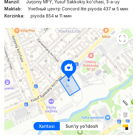
Manzil:
Jurjoniy MFY, Yusuf Sakkokiy ko'chasi, 3-a-uy
Maktab:
Учебный центр Concord lite piyoda 437 м 5 мин
Korzinka:
piyoda 854 м 11 мин
Xaritasi
Sun'iy yo'ldosh