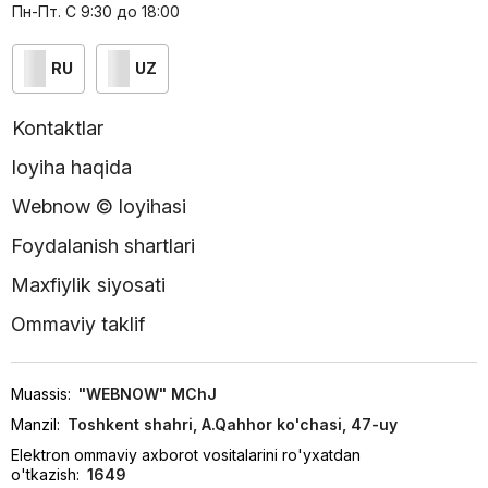
Пн-Пт. С 9:30 до 18:00
RU
UZ
Kontaktlar
loyiha haqida
Webnow © loyihasi
Foydalanish shartlari
Maxfiylik siyosati
Ommaviy taklif
Muassis:
"WEBNOW" MChJ
Manzil:
Toshkent shahri, A.Qahhor ko'chasi, 47-uy
Elektron ommaviy axborot vositalarini ro'yxatdan
o'tkazish:
1649