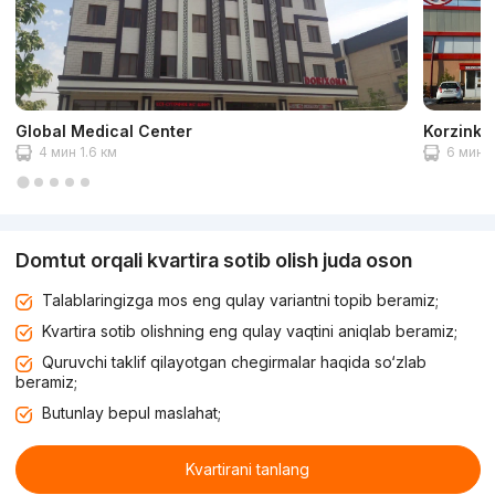
Global Medical Center
Korzinka
4 мин 1.6 км
6 мин 2
Domtut orqali kvartira sotib olish juda oson
Talablaringizga mos eng qulay variantni topib beramiz;
Kvartira sotib olishning eng qulay vaqtini aniqlab beramiz;
Quruvchi taklif qilayotgan chegirmalar haqida so‘zlab
beramiz;
Butunlay bepul maslahat;
Kvartirani tanlang