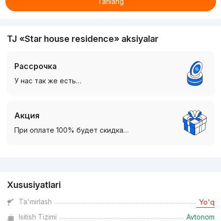
Tanlang
TJ «Star house residence» aksiyalar
Рассрочка
У нас так же есть…
Акция
При оплате 100% будет скидка…
Reklama
Xususiyatlari
Ta'mirlash
Yo'q
Isitish Tizimi
Avtonom