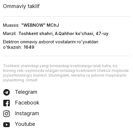
Ommaviy taklif
Muassis:
"WEBNOW" MChJ
Manzil:
Toshkent shahri, A.Qahhor ko'chasi, 47-uy
Elektron ommaviy axborot vositalarini ro'yxatdan
o'tkazish:
1649
Toshkent shahridagi yangi binolardagi kvartiralarga talab katta, siz
bizning veb-saytimizda istalgan toifadagi kvartiralarni cheksiz miqdorda
joylashtirishingiz mumkin. Shuningdek, reklama va axborot maqolalarini
joylashtiring. Omad!
Telegram
Facebook
Instagram
Youtube