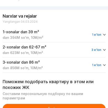
Narxlar va rejalar
Yangilangan 04.03.2024
1-xonalar
dan 39 m²
1 e'lon
dan
394M
soʻm
,
10M
/m²
2-xonalar
dan 62-67 m²
3 e'lon
dan
623M
soʻm
,
10M
/m²
3-xonalar
dan 86 m²
1 e'lon
dan
856M
soʻm
,
10M
/m²
Поможем подобрать квартиру в этом или
похожих ЖК
Составим персональную подборку по вашим
параметрам