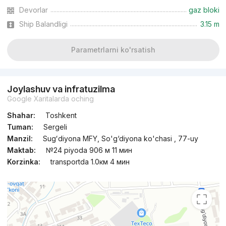
Devorlar
gaz bloki
Ship Balandligi
3.15 m
Parametrlarni ko'rsatish
Joylashuv va infratuzilma
Google Xaritalarda oching
Shahar:
Toshkent
Tuman:
Sergeli
Manzil:
Sugʻdiyona MFY, So'g‘diyona ko'chasi , 77-uy
Maktab:
№24 piyoda 906 м 11 мин
Korzinka:
transportda 1.0км 4 мин