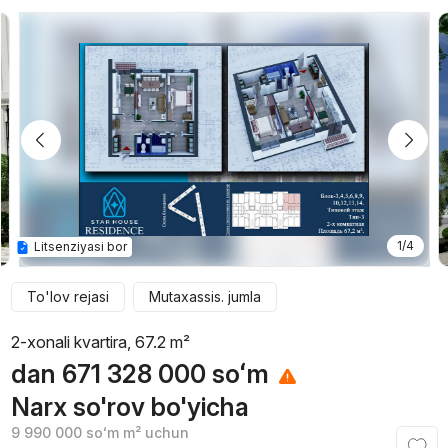
1/4
Litsenziyasi bor
To'lov rejasi
Mutaxassis. jumla
2-xonali kvartira, 67.2 m²
dan
671 328 000
soʻm
Narx so'rov bo'yicha
9 990 000
soʻm
m² uchun