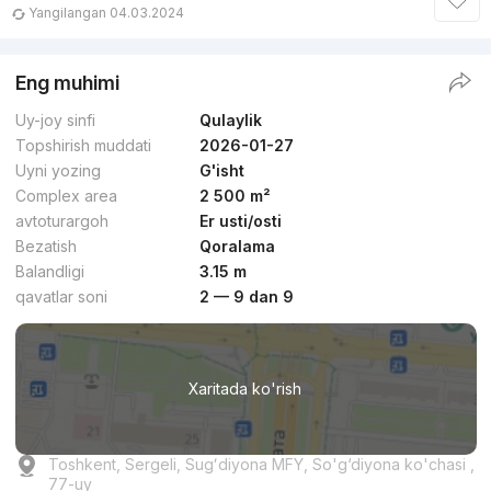
Yangilangan 04.03.2024
Eng muhimi
Uy-joy sinfi
Qulaylik
Topshirish muddati
2026-01-27
Uyni yozing
G'isht
Complex area
2 500 m²
avtoturargoh
Er usti/osti
Bezatish
Qoralama
Balandligi
3.15 m
qavatlar soni
2 — 9 dan 9
Xaritada ko'rish
Toshkent, Sergeli, Sugʻdiyona MFY, So'g‘diyona ko'chasi ,
77-uy