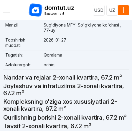
USD
UZ
Manzil:
Sugʻdiyona MFY, So'g‘diyona ko'chasi ,
77-uy
Topshirish
2026-01-27
muddati:
Tugatish:
Qoralama
Avtoturargoh:
ochiq
Narxlar va rejalar 2-xonali kvartira, 67.2 m²
Joylashuv va infratuzilma 2-xonali kvartira,
67.2 m²
Kompleksning o'ziga xos xususiyatlari 2-
xonali kvartira, 67.2 m²
Qurilishning borishi 2-xonali kvartira, 67.2 m²
Tavsif 2-xonali kvartira, 67.2 m²