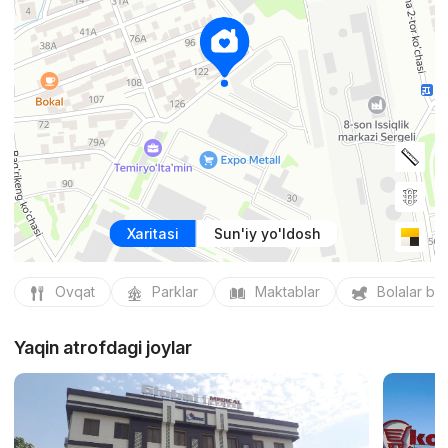
Xaritasi
Sun'iy yo'ldosh
Ovqat
Parklar
Maktablar
Bolalar bo
Yaqin atrofdagi joylar