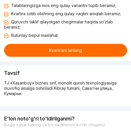
Talablaringizga mos eng qulay variantni topib beramiz;
Kvartira sotib olishning eng qulay vaqtini aniqlab beramiz;
Quruvchi taklif qilayotgan chegirmalar haqida so‘zlab
beramiz;
Butunlay bepul maslahat;
Kvartirani tanlang
Tavsif
TJ «Xasanboy» biznes sinf, monolit qurish texnologiyasiga
muvofiq amalga oshiriladi Kibray tumani, Саватчи улица,
Кумарык
E'lon noto'g'ri to'ldirilganmi?
Bizga xabar bering va biz muammoni ko‘rib chiqamiz