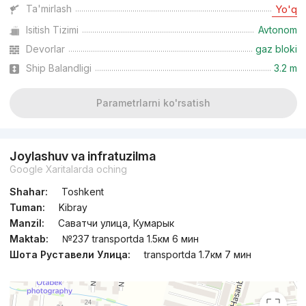
Ta'mirlash
Yo'q
Isitish Tizimi
Avtonom
Devorlar
gaz bloki
Ship Balandligi
3.2 m
Parametrlarni ko'rsatish
Joylashuv va infratuzilma
Google Xaritalarda oching
Shahar:
Toshkent
Tuman:
Kibray
Manzil:
Саватчи улица, Кумарык
Maktab:
№237 transportda 1.5км 6 мин
Шота Руставели Улица:
transportda 1.7км 7 мин