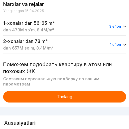
Narxlar va rejalar
Yangilangan 15.04.2025
1-xonalar
dan 56-65 m²
3 e'lon
dan
473M
soʻm
,
8.4M
/m²
2-xonalar
dan 78 m²
1 e'lon
dan
657M
soʻm
,
8.4M
/m²
Поможем подобрать квартиру в этом или
похожих ЖК
Составим персональную подборку по вашим
параметрам
Tanlang
Reklama
Xususiyatlari