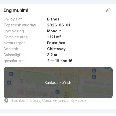
Eng muhimi
Uy-joy sinfi
Biznes
Topshirish muddati
2026-06-01
Uyni yozing
Monolit
Complex area
1 121 m²
avtoturargoh
Er usti/osti
Bezatish
Chistovoy
Balandligi
3.2 m
qavatlar soni
2 — 16 dan 16
Xaritada ko'rish
Toshkent, Kibray, Саватчи улица, Кумарык