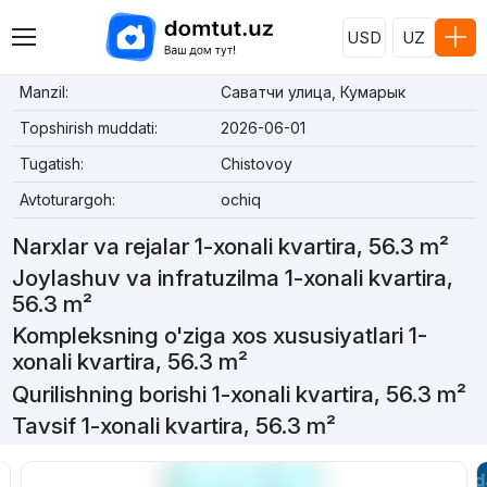
USD
UZ
Manzil:
Саватчи улица, Кумарык
Topshirish muddati:
2026-06-01
Tugatish:
Chistovoy
Avtoturargoh:
ochiq
Narxlar va rejalar 1-xonali kvartira, 56.3 m²
Joylashuv va infratuzilma 1-xonali kvartira,
56.3 m²
Kompleksning o'ziga xos xususiyatlari 1-
xonali kvartira, 56.3 m²
Qurilishning borishi 1-xonali kvartira, 56.3 m²
Tavsif 1-xonali kvartira, 56.3 m²