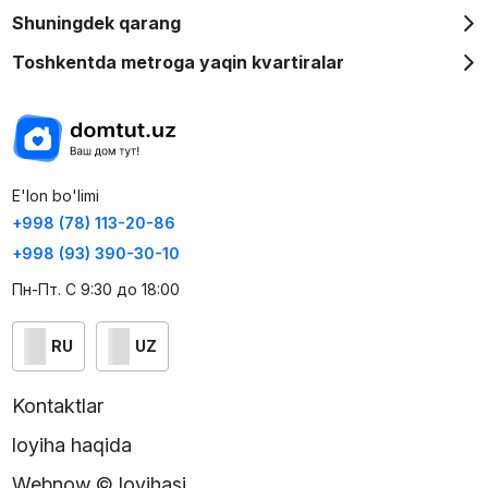
Shuningdek qarang
Toshkentda metroga yaqin kvartiralar
E'lon bo'limi
+998 (78) 113-20-86
+998 (93) 390-30-10
Пн-Пт. С 9:30 до 18:00
RU
UZ
Kontaktlar
loyiha haqida
Webnow © loyihasi