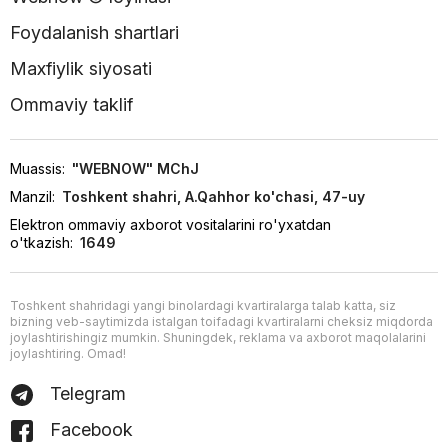
Foydalanish shartlari
Maxfiylik siyosati
Ommaviy taklif
Muassis:
"WEBNOW" MChJ
Manzil:
Toshkent shahri, A.Qahhor ko'chasi, 47-uy
Elektron ommaviy axborot vositalarini ro'yxatdan
o'tkazish:
1649
Toshkent shahridagi yangi binolardagi kvartiralarga talab katta, siz
bizning veb-saytimizda istalgan toifadagi kvartiralarni cheksiz miqdorda
joylashtirishingiz mumkin. Shuningdek, reklama va axborot maqolalarini
joylashtiring. Omad!
Telegram
Facebook