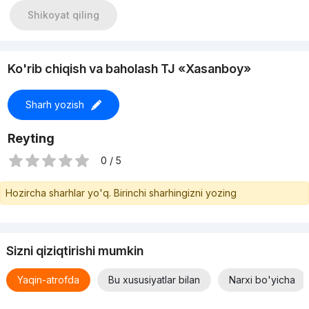
Shikoyat qiling
Ko'rib chiqish va baholash TJ «Xasanboy»
Sharh yozish
Reyting
0 / 5
Hozircha sharhlar yo'q. Birinchi sharhingizni yozing
Sizni qiziqtirishi mumkin
Yaqin-atrofda
Bu xususiyatlar bilan
Narxi bo'yicha