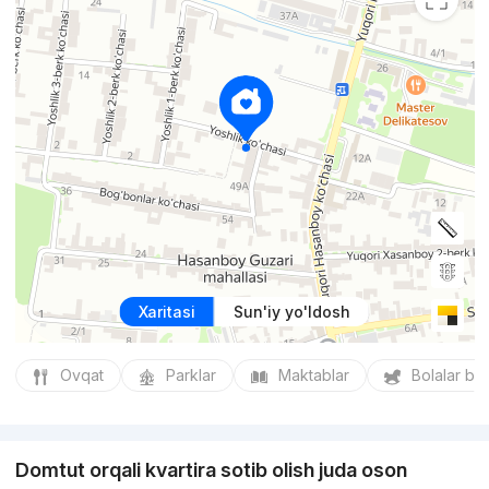
Xaritasi
Sun'iy yo'ldosh
Ovqat
Parklar
Maktablar
Bolalar bo
Domtut orqali kvartira sotib olish juda oson