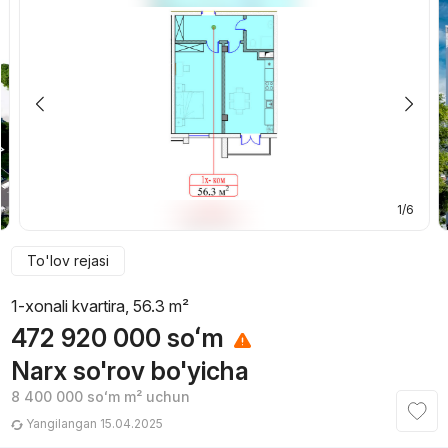
1/6
To'lov rejasi
1-xonali kvartira, 56.3 m²
472 920 000
soʻm
Narx so'rov bo'yicha
8 400 000
soʻm
m² uchun
Yangilangan 15.04.2025