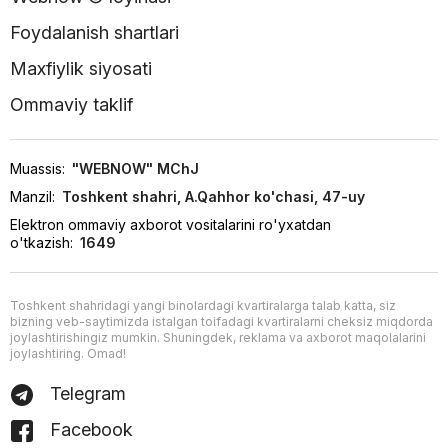
Foydalanish shartlari
Maxfiylik siyosati
Ommaviy taklif
Muassis:
"WEBNOW" MChJ
Manzil:
Toshkent shahri, A.Qahhor ko'chasi, 47-uy
Elektron ommaviy axborot vositalarini ro'yxatdan
o'tkazish:
1649
Toshkent shahridagi yangi binolardagi kvartiralarga talab katta, siz
bizning veb-saytimizda istalgan toifadagi kvartiralarni cheksiz miqdorda
joylashtirishingiz mumkin. Shuningdek, reklama va axborot maqolalarini
joylashtiring. Omad!
Telegram
Facebook