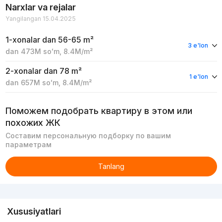
Narxlar va rejalar
Yangilangan 15.04.2025
1-xonalar
dan 56-65 m²
3 e'lon
dan
473M
soʻm
,
8.4M
/m²
2-xonalar
dan 78 m²
1 e'lon
dan
657M
soʻm
,
8.4M
/m²
Поможем подобрать квартиру в этом или
похожих ЖК
Составим персональную подборку по вашим
параметрам
Tanlang
Reklama
Xususiyatlari