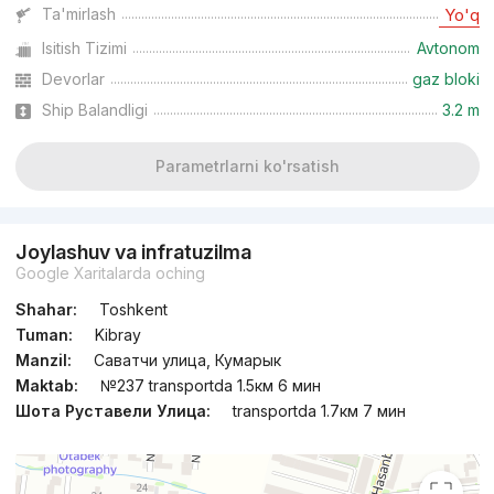
Ta'mirlash
Yo'q
Isitish Tizimi
Avtonom
Devorlar
gaz bloki
Ship Balandligi
3.2 m
Parametrlarni ko'rsatish
Joylashuv va infratuzilma
Google Xaritalarda oching
Shahar:
Toshkent
Tuman:
Kibray
Manzil:
Саватчи улица, Кумарык
Maktab:
№237 transportda 1.5км 6 мин
Шота Руставели Улица:
transportda 1.7км 7 мин