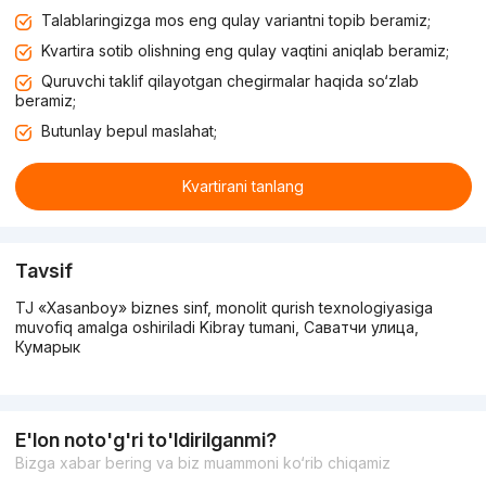
Talablaringizga mos eng qulay variantni topib beramiz;
Kvartira sotib olishning eng qulay vaqtini aniqlab beramiz;
Quruvchi taklif qilayotgan chegirmalar haqida so‘zlab
beramiz;
Butunlay bepul maslahat;
Kvartirani tanlang
Tavsif
TJ «Xasanboy» biznes sinf, monolit qurish texnologiyasiga
muvofiq amalga oshiriladi Kibray tumani, Саватчи улица,
Кумарык
E'lon noto'g'ri to'ldirilganmi?
Bizga xabar bering va biz muammoni ko‘rib chiqamiz