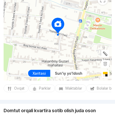
Xaritasi
Sun'iy yo'ldosh
Ovqat
Parklar
Maktablar
Bolalar bo
Domtut orqali kvartira sotib olish juda oson