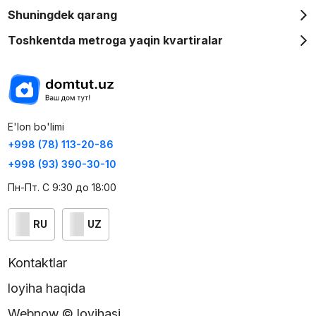
Shuningdek qarang
Toshkentda metroga yaqin kvartiralar
E'lon bo'limi
+998 (78) 113-20-86
+998 (93) 390-30-10
Пн-Пт. С 9:30 до 18:00
RU
UZ
Kontaktlar
loyiha haqida
Webnow © loyihasi