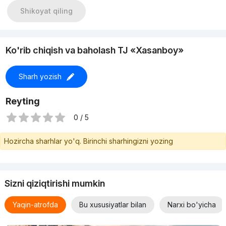
Shikoyat qiling
Ko'rib chiqish va baholash TJ «Xasanboy»
Sharh yozish
Reyting
0 / 5
Hozircha sharhlar yo'q. Birinchi sharhingizni yozing
Sizni qiziqtirishi mumkin
Yaqin-atrofda
Bu xususiyatlar bilan
Narxi bo'yicha