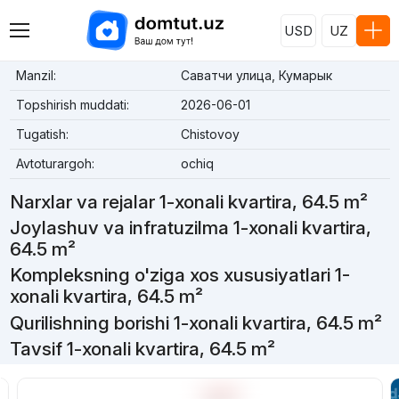
USD
UZ
Manzil:
Саватчи улица, Кумарык
Topshirish muddati:
2026-06-01
Tugatish:
Chistovoy
Avtoturargoh:
ochiq
Narxlar va rejalar 1-xonali kvartira, 64.5 m²
Joylashuv va infratuzilma 1-xonali kvartira,
64.5 m²
Kompleksning o'ziga xos xususiyatlari 1-
xonali kvartira, 64.5 m²
Qurilishning borishi 1-xonali kvartira, 64.5 m²
Tavsif 1-xonali kvartira, 64.5 m²