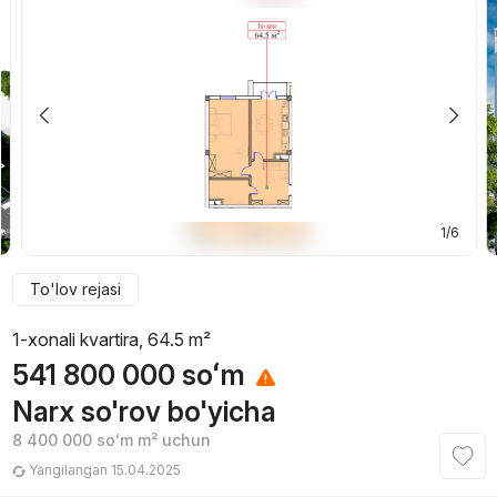
1/6
To'lov rejasi
1-xonali kvartira, 64.5 m²
541 800 000
soʻm
Narx so'rov bo'yicha
8 400 000
soʻm
m² uchun
Yangilangan 15.04.2025