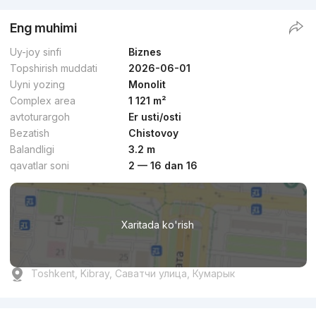
Eng muhimi
Uy-joy sinfi
Biznes
Topshirish muddati
2026-06-01
Uyni yozing
Monolit
Complex area
1 121 m²
avtoturargoh
Er usti/osti
Bezatish
Chistovoy
Balandligi
3.2 m
qavatlar soni
2 — 16 dan 16
Xaritada ko'rish
Toshkent, Kibray, Саватчи улица, Кумарык