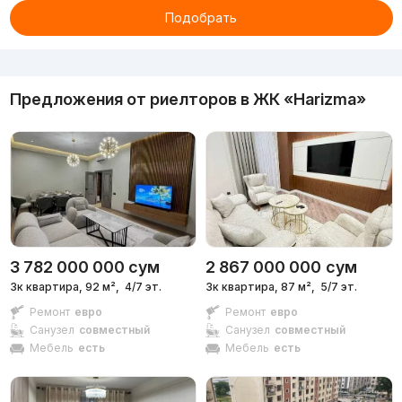
Подобрать
Реклама
Предложения от риелторов в
ЖК «Harizma»
3 782 000 000
сум
2 867 000 000
сум
3к квартира, 92 м²,
4/7 эт.
3к квартира, 87 м²,
5/7 эт.
Ремонт
евро
Ремонт
евро
Санузел
совместный
Санузел
совместный
Мебель
есть
Мебель
есть