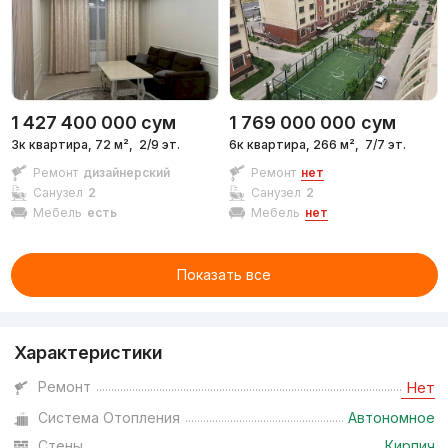
1 427 400 000
сум
1 769 000 000
сум
3к квартира, 72 м²,
2/9 эт.
6к квартира, 266 м²,
7/7 эт.
Ремонт
дизайнерский
Ремонт
нет
Санузел
2
Санузел
2
Мебель
есть
Мебель
нет
Показать все
Характеристики
Ремонт
Нет
Система Отопления
Автономное
Стены
Кирпич