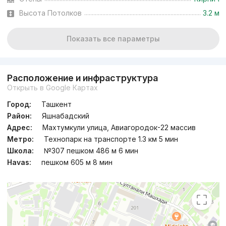
Высота Потолков
3.2 м
Показать все параметры
Расположение и инфраструктура
Открыть в Google Картах
Город:
Ташкент
Район:
Яшнабадский
Адрес:
Махтумкули улица, Авиагородок-22 массив
Метро:
Технопарк на транспорте 1.3 км 5 мин
Школа:
№307 пешком 486 м 6 мин
Havas:
пешком 605 м 8 мин