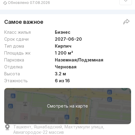
Обновлено 07.08.2026
Самое важное
Класс жилья
Бизнес
Срок сдачи
2027-06-20
Тип дома
Кирпич
Площадь жк
1 200 м²
Парковка
Наземная/Подземная
Отделка
Черновая
Высота
3.2 м
Этажность
6 из 16
Смотреть на карте
Ташкент, Яшнабадский, Махтумкули улица,
Авиагородок-22 массив