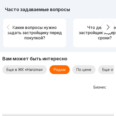
Часто задаваемые вопросы
3-комнатые квартиры 80 кв. м. Их цена начинается от
1.135.103.674 сумов.
Для уточнения деталей и получения более подробной
Какие вопросы нужно
Что делать, е
информации просьба связываться с застройщиком.
задать застройщику перед
застройщик заде
покупкой?
сроки?
Вам может быть интересно
Еще в ЖК «Harizma»
Рядом
По цене
Еще от
Бизнес