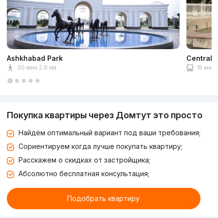
Ashkhabad Park
Central 
30 мин 2.8 км
15 мин 
Покупка квартиры через Домтут это просто
Найдём оптимальный вариант под ваши требования;
Сориентируем когда лучше покупать квартиру;
Расскажем о скидках от застройщика;
Абсолютно бесплатная консультация;
Подобрать квартиру