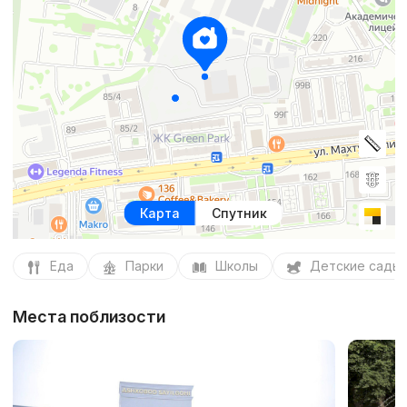
Карта
Спутник
Еда
Парки
Школы
Детские сады
Места поблизости