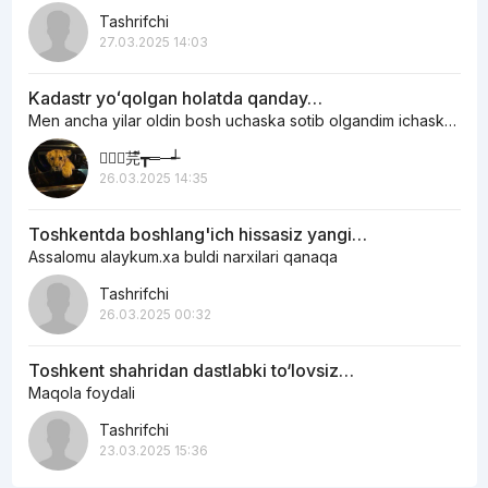
Tashrifchi
27.03.2025 14:03
Kadastr yoʻqolgan holatda qanday…
Men ancha yilar oldin bosh uchaska sotib olgandim ichaskani egasi otoxon edi…
︻┳ั芫ี┳═─┵
26.03.2025 14:35
Toshkentda boshlang'ich hissasiz yangi…
Assalomu alaykum.xa buldi narxilari qanaqa
Tashrifchi
26.03.2025 00:32
Toshkent shahridan dastlabki to‘lovsiz…
Maqola foydali
Tashrifchi
23.03.2025 15:36