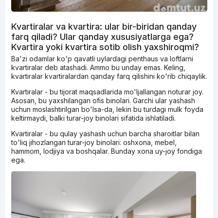
Kvartiralar va kvartira: ular bir-biridan qanday
farq qiladi? Ular qanday xususiyatlarga ega?
Kvartira yoki kvartira sotib olish yaxshiroqmi?
Ba'zi odamlar ko'p qavatli uylardagi penthaus va loftlarni
kvartiralar deb atashadi. Ammo bu unday emas. Keling,
kvartiralar kvartiralardan qanday farq qilishini ko'rib chiqaylik.
Kvartiralar - bu tijorat maqsadlarida mo'ljallangan noturar joy.
Asosan, bu yaxshilangan ofis binolari. Garchi ular yashash
uchun moslashtirilgan bo'lsa-da, lekin bu turdagi mulk foyda
keltirmaydi, balki turar-joy binolari sifatida ishlatiladi.
Kvartiralar - bu qulay yashash uchun barcha sharoitlar bilan
to'liq jihozlangan turar-joy binolari: oshxona, mebel,
hammom, lodjiya va boshqalar. Bunday xona uy-joy fondiga
ega.