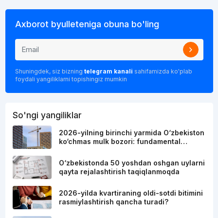
Axborot byulleteniga obuna bo'ling
Shuningdek, siz bizning
telegram kanali
sahifamizda ko'plab
foydali yangiliklarni topishingiz mumkin
So'ngi yangiliklar
2026-yilning birinchi yarmida O‘zbekiston
ko‘chmas mulk bozori: fundamental…
O‘zbekistonda 50 yoshdan oshgan uylarni
qayta rejalashtirish taqiqlanmoqda
2026-yilda kvartiraning oldi-sotdi bitimini
rasmiylashtirish qancha turadi?