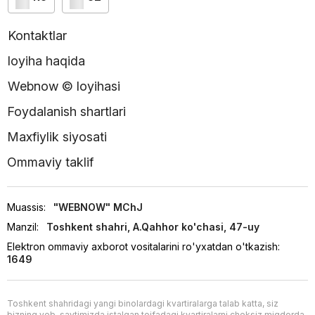
Kontaktlar
loyiha haqida
Webnow © loyihasi
Foydalanish shartlari
Maxfiylik siyosati
Ommaviy taklif
Muassis:
"WEBNOW" MChJ
Manzil:
Toshkent shahri, A.Qahhor ko'chasi, 47-uy
Elektron ommaviy axborot vositalarini ro'yxatdan o'tkazish:
1649
Toshkent shahridagi yangi binolardagi kvartiralarga talab katta, siz
bizning veb-saytimizda istalgan toifadagi kvartiralarni cheksiz miqdorda