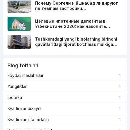
Почему Сергели и Яшнабад лидируют
по темпам застройки…
Целевые ипотечные депозиты в
Узбекистане 2026: как накопить…
Toshkentdagi yangi binolarning birinchi
qavatlaridagi tijorat ko‘chmas mulkiga…
Blog toifalari
Foydali maslahatlar
Yangiliklar
Ipoteka
Kvartiralar dizayni
Kvartiralarni ta'mirlash