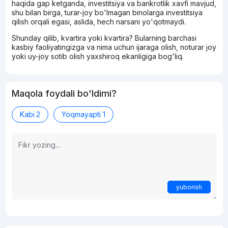
haqida gap ketganda, investitsiya va bankrotlik xavfi mavjud,
shu bilan birga, turar-joy bo'lmagan binolarga investitsiya
qilish orqali egasi, aslida, hech narsani yo'qotmaydi.
Shunday qilib, kvartira yoki kvartira? Bularning barchasi
kasbiy faoliyatingizga va nima uchun ijaraga olish, noturar joy
yoki uy-joy sotib olish yaxshiroq ekanligiga bog'liq.
Maqola foydali bo'ldimi?
Kabi
2
Yoqmayapti
1
yuborish