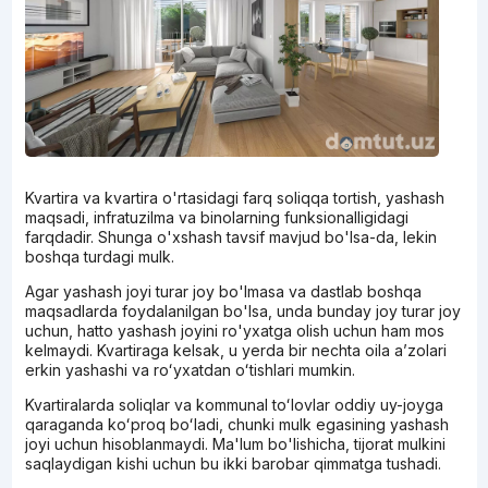
Kvartira va kvartira o'rtasidagi farq soliqqa tortish, yashash
maqsadi, infratuzilma va binolarning funksionalligidagi
farqdadir. Shunga o'xshash tavsif mavjud bo'lsa-da, lekin
boshqa turdagi mulk.
Agar yashash joyi turar joy bo'lmasa va dastlab boshqa
maqsadlarda foydalanilgan bo'lsa, unda bunday joy turar joy
uchun, hatto yashash joyini ro'yxatga olish uchun ham mos
kelmaydi. Kvartiraga kelsak, u yerda bir nechta oila aʼzolari
erkin yashashi va roʻyxatdan oʻtishlari mumkin.
Kvartiralarda soliqlar va kommunal toʻlovlar oddiy uy-joyga
qaraganda koʻproq boʻladi, chunki mulk egasining yashash
joyi uchun hisoblanmaydi. Ma'lum bo'lishicha, tijorat mulkini
saqlaydigan kishi uchun bu ikki barobar qimmatga tushadi.