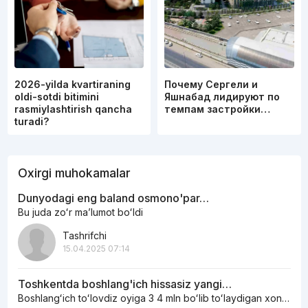
2026-yilda kvartiraning
Почему Сергели и
oldi-sotdi bitimini
Яшнабад лидируют по
rasmiylashtirish qancha
темпам застройки…
turadi?
Oxirgi muhokamalar
Dunyodagi eng baland osmono'par…
Bu juda zoʻr maʼlumot boʻldi
Tashrifchi
15.04.2025 07:14
Toshkentda boshlang'ich hissasiz yangi…
Boshlangʻich toʻlovdiz oyiga 3 4 mln boʻlib toʻlaydigan xonadonlar bormi