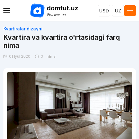
USD
UZ
Kvartiralar dizayni
Kvartira va kvartira o'rtasidagi farq
nima
01 Iyul 2020
0
2