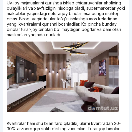
Uy-joy majmualarini qurishda ishlab chiqaruvchilar aholining
qulayliklari va xavfsizligini hisobga oladi, supermarketlar yoki
maktablar yaqinidagi noturarjoy binolar esa bunga muhtoj
emas. Biroq, yaqinda ular to'g'ri ishlashga mos keladigan
yangi kvartiralarni qurishni boshladilar. Ko'pincha bunday
binolar turar-joy binolari bo'lmaydigan bog'lar va dam olish
maskanlari yaqinida quriladi.
Kvartiralar ham shu bilan farq qiladiki, ularni kvartiradan 20-
30% arzonroqqa sotib olishingiz mumkin. Turar-joy binolari