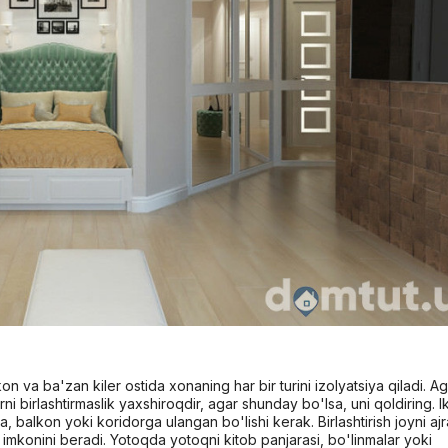
n va ba'zan kiler ostida xonaning har bir turini izolyatsiya qiladi. A
i birlashtirmaslik yaxshiroqdir, agar shunday bo'lsa, uni qoldiring. I
balkon yoki koridorga ulangan bo'lishi kerak. Birlashtirish joyni ajr
 imkonini beradi. Yotoqda yotoqni kitob panjarasi, bo'linmalar yoki