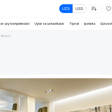
UZS
USD
rar-joy komplekslari
Uylar va uchastkalar
Tijorat
Ipoteka
Quruvch
 dizayni
i