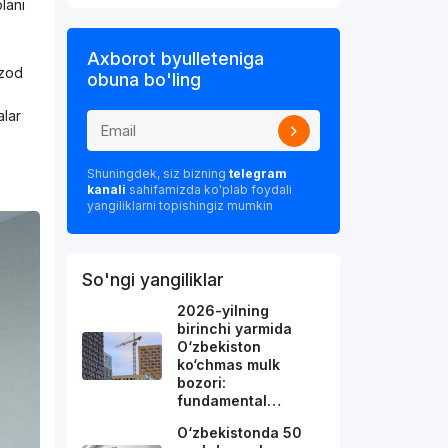
lani
Axborot byulleteniga
ozod
obuna bo'ling
alar
Shuningdek, siz bizning
telegram
kanali
sahifamizda ko'plab foydali
yangiliklarni topishingiz mumkin
So'ngi yangiliklar
2026-yilning
birinchi yarmida
O‘zbekiston
ko‘chmas mulk
bozori:
fundamental…
O‘zbekistonda 50