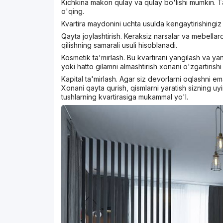
Kichkina makon qulay va qulay bo'lishi mumkin. T
o'qing.
Kvartira maydonini uchta usulda kengaytirishingi
Qayta joylashtirish. Keraksiz narsalar va mebell
qilishning samarali usuli hisoblanadi.
Kosmetik ta'mirlash. Bu kvartirani yangilash va ya
yoki hatto gilamni almashtirish xonani o'zgartirish
Kapital ta'mirlash. Agar siz devorlarni oqlashni em
Xonani qayta qurish, qismlarni yaratish sizning u
tushlarning kvartirasiga mukammal yo'l.