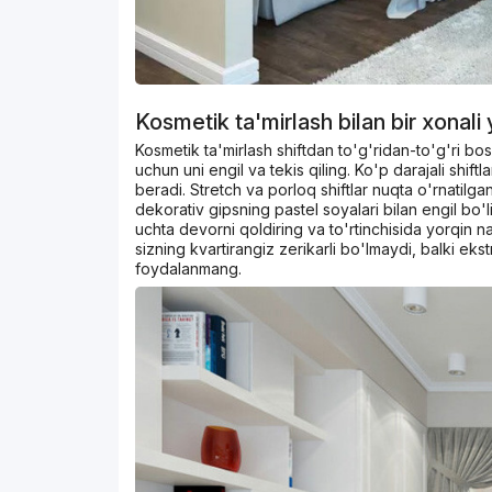
Kosmetik ta'mirlash bilan bir xonal
Kosmetik ta'mirlash shiftdan to'g'ridan-to'g'ri bos
uchun uni engil va tekis qiling. Ko'p darajali shif
beradi. Stretch va porloq shiftlar nuqta o'rnatilg
dekorativ gipsning pastel soyalari bilan engil bo'
uchta devorni qoldiring va to'rtinchisida yorqin
sizning kvartirangiz zerikarli bo'lmaydi, balki e
foydalanmang.