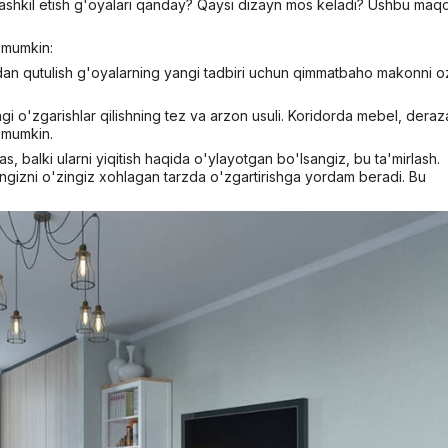
ashkil etish g'oyalari qanday? Qaysi dizayn mos keladi? Ushbu maqo
z mumkin:
ardan qutulish g'oyalarning yangi tadbiri uchun qimmatbaho makonni 
ngi o'zgarishlar qilishning tez va arzon usuli. Koridorda mebel, deraz
i mumkin.
as, balki ularni yiqitish haqida o'ylayotgan bo'lsangiz, bu ta'mirlash.
yingizni o'zingiz xohlagan tarzda o'zgartirishga yordam beradi. Bu