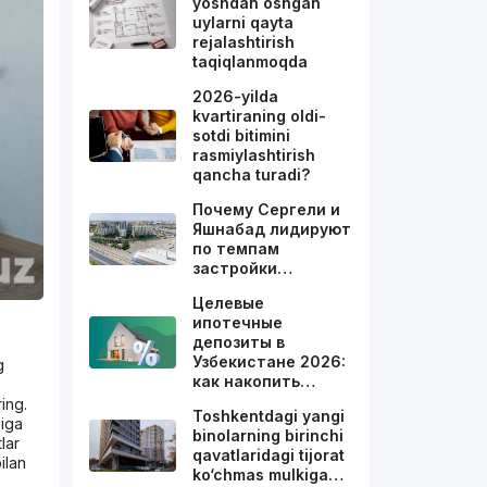
yoshdan oshgan
uylarni qayta
rejalashtirish
taqiqlanmoqda
2026-yilda
kvartiraning oldi-
sotdi bitimini
rasmiylashtirish
qancha turadi?
Почему Сергели и
Яшнабад лидируют
по темпам
застройки…
Целевые
ипотечные
депозиты в
Узбекистане 2026:
g
как накопить…
ing.
Toshkentdagi yangi
ziga
binolarning birinchi
lar
qavatlaridagi tijorat
ilan
ko‘chmas mulkiga…