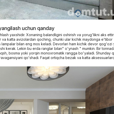
i yangilash uchun qanday
hlash yaxshidir. Xonaning balandligini oshirish va yorug'likni aks ettir
tlar va katta avizolardan qoching, chunki ular kichik maydonga e'tibor
an lampalar bilan eng mos keladi. Devorlari ham kichik devor qog'ozi 
lishi kerak. Lekin bu erda ranglar bilan" o'ynash " mumkin. Bir tonnad
 naqsh, bosma yoki yorqin monoxromatik rangga bo'yaladi. Shunday qi
kstravagansiyani qo'shadi. Faqat ortiqcha bezak va katta aksessuarlar