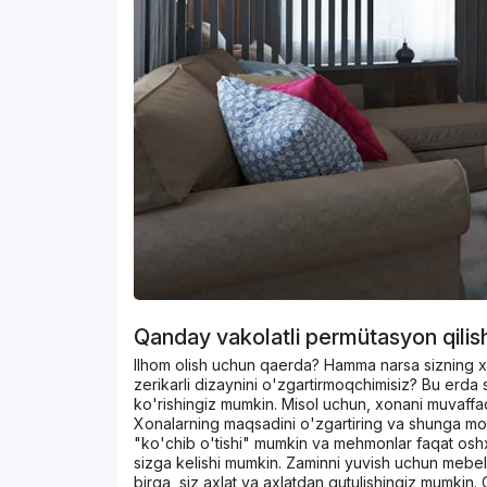
Qanday vakolatli permütasyon qilis
Ilhom olish uchun qaerda? Hamma narsa sizning xo
zerikarli dizaynini o'zgartirmoqchimisiz? Bu erda s
ko'rishingiz mumkin. Misol uchun, xonani muvaffaqi
Xonalarning maqsadini o'zgartiring va shunga mos
"ko'chib o'tishi" mumkin va mehmonlar faqat oshx
sizga kelishi mumkin. Zaminni yuvish uchun mebelni
birga, siz axlat va axlatdan qutulishingiz mumkin