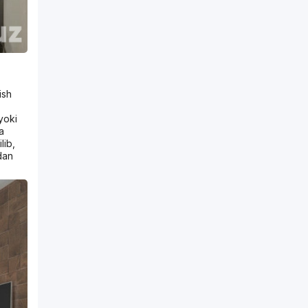
ish
yoki
a
lib,
dan