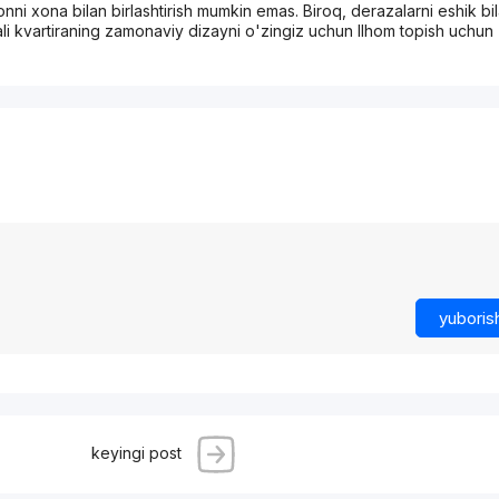
onni xona bilan birlashtirish mumkin emas. Biroq, derazalarni eshik bi
ali kvartiraning zamonaviy dizayni o'zingiz uchun Ilhom topish uchun
yuboris
keyingi post