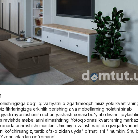
h
hishingizga bog'liq: vaziyatni o'zgartirmoqchimisiz yoki kvartiranin
iz fikrlaringizga erkinlik berishingiz va mebellarning holatini sinab
yatli rayonlashtirish uchun yashash xonasi bo'ylab divanni joylashtir
 ravishda mebellarini almashtiring. Yotoq xonasi kvartiraning marka
onada uchrashishi mumkin. Umumiy tozalash vaqtida qiziqarli variant
 ko'chirsangiz, tartib o'z-o'zidan uyda" o'rnatilishi " mumkin. Shu b
. O'zgarishlardan qo'rqmang!