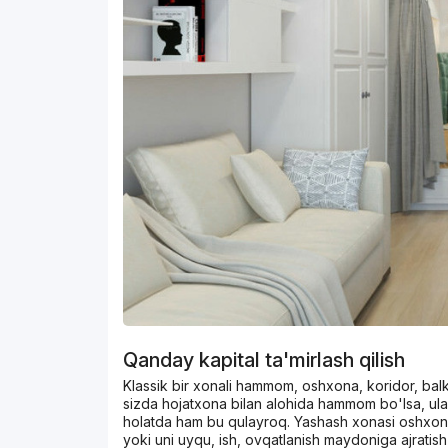
Qanday kapital ta'mirlash qilish
Klassik bir xonali hammom, oshxona, koridor, balko
sizda hojatxona bilan alohida hammom bo'lsa, ularn
holatda ham bu qulayroq. Yashash xonasi oshxona, 
yoki uni uyqu, ish, ovqatlanish maydoniga ajratish