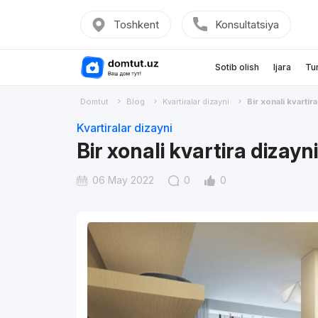
Toshkent
Konsultatsiya
Sotib olish
Ijara
Tu
Domtut
Blog
Kvartiralar dizayni
Bir xonali kvartira
Kvartiralar dizayni
Bir xonali kvartira dizayn
06 May 2022
0
0