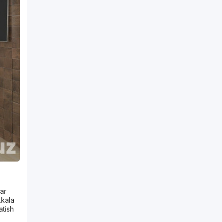
gar
kkala
atish