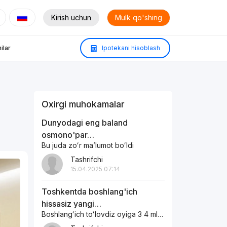
Kirish uchun
Mulk qo'shing
ilar
Ipotekani hisoblash
Oxirgi muhokamalar
Dunyodagi eng baland
osmono'par…
Bu juda zoʻr maʼlumot boʻldi
Tashrifchi
15.04.2025 07:14
Toshkentda boshlang'ich
hissasiz yangi…
Boshlangʻich toʻlovdiz oyiga 3 4 mln boʻlib toʻlaydigan xonadonlar bormi