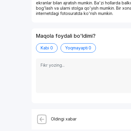
ekranlar bilan ajratish mumkin. Ba'zi hollarda balk
bog'lash va ularni stolga qo'yish mumkin. Bir xon
internetdagi fotosuratda ko'rish mumkin.
Maqola foydali bo'ldimi?
Kabi
0
Yoqmayapti
0
Oldingi xabar