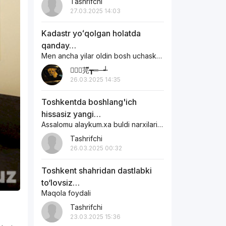
Tashrifchi
27.03.2025 14:03
Kadastr yoʻqolgan holatda
qanday…
Men ancha yilar oldin bosh uchaska sotib olgandim ichaskani egasi otoxon edi…
︻┳ั芫ี┳═─┵
26.03.2025 14:35
Toshkentda boshlang'ich
hissasiz yangi…
Assalomu alaykum.xa buldi narxilari qanaqa
Tashrifchi
26.03.2025 00:32
Toshkent shahridan dastlabki
to‘lovsiz…
Maqola foydali
Tashrifchi
23.03.2025 15:36