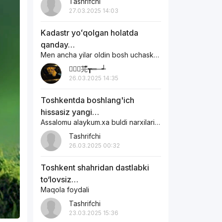
Tashrifchi
27.03.2025 14:03
Kadastr yoʻqolgan holatda
qanday…
Men ancha yilar oldin bosh uchaska sotib olgandim ichaskani egasi otoxon edi…
︻┳ั芫ี┳═─┵
26.03.2025 14:35
Toshkentda boshlang'ich
hissasiz yangi…
Assalomu alaykum.xa buldi narxilari qanaqa
Tashrifchi
26.03.2025 00:32
Toshkent shahridan dastlabki
to‘lovsiz…
Maqola foydali
Tashrifchi
23.03.2025 15:36