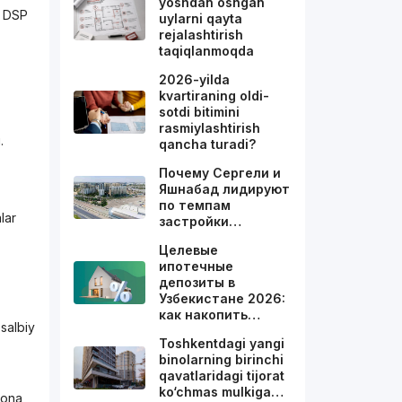
yoshdan oshgan
y DSP
uylarni qayta
rejalashtirish
taqiqlanmoqda
2026-yilda
kvartiraning oldi-
sotdi bitimini
rasmiylashtirish
.
qancha turadi?
Почему Сергели и
Яшнабад лидируют
по темпам
lar
застройки…
Целевые
ипотечные
депозиты в
Узбекистане 2026:
как накопить…
salbiy
Toshkentdagi yangi
binolarning birinchi
qavatlaridagi tijorat
ko‘chmas mulkiga…
ilona