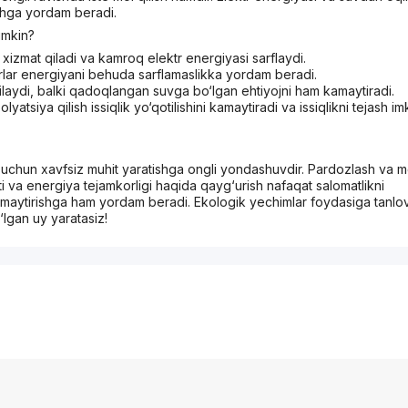
ishga yordam beradi.
umkin?
xizmat qiladi va kamroq elektr energiyasi sarflaydi.
ymerlar energiyani behuda sarflamaslikka yordam beradi.
axshilaydi, balki qadoqlangan suvga bo‘lgan ehtiyojni ham kamaytiradi.
atsiya qilish issiqlik yo‘qotilishini kamaytiradi va issiqlikni tejash im
 uchun xavfsiz muhit yaratishga ongli yondashuvdir. Pardozlash va 
ti va energiya tejamkorligi haqida qayg‘urish nafaqat salomatlikni
amaytirishga ham yordam beradi. Ekologik yechimlar foydasiga tanlo
‘lgan uy yaratasiz!