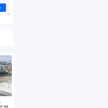
h
и
т по