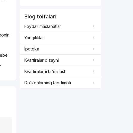
Blog toifalari
Foydali maslahatlar
konini
Yangiliklar
Ipoteka
mebel
Kvartiralar dizayni
v
Kvartiralarni ta'mirlash
Do'konlarning taqdimoti