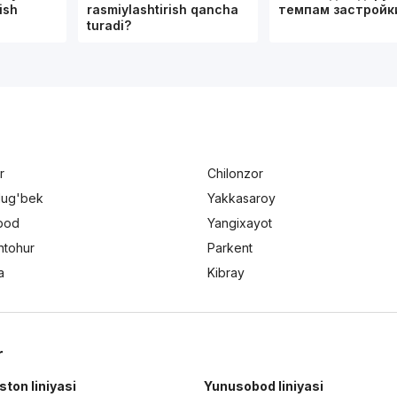
ish
rasmiylashtirish qancha
темпам застрой
turadi?
r
Chilonzor
lug'bek
Yakkasaroy
bod
Yangixayot
ntohur
Parkent
a
Kibray
r
ston liniyasi
Yunusobod liniyasi