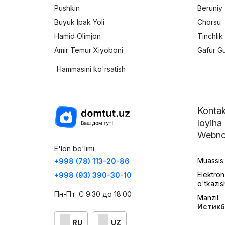
Pushkin
Beruniy
Buyuk Ipak Yoli
Chorsu
Hamid Olimjon
Tinchlik
Amir Temur Xiyoboni
Gafur G
Hammasini ko'rsatish
Kontak
loyiha
Webno
E'lon bo'limi
Muassis
+998 (78) 113-20-86
Elektron
+998 (93) 390-30-10
o'tkazis
Пн-Пт. С 9:30 до 18:00
Manzil:
Истикб
RU
UZ