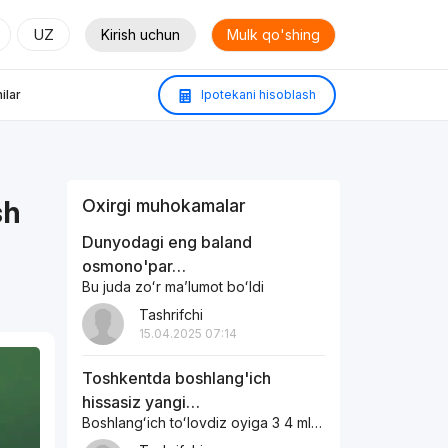
UZ
Kirish uchun
Mulk qo'shing
ilar
Ipotekani hisoblash
sh
Oxirgi muhokamalar
Dunyodagi eng baland
osmono'par…
Bu juda zoʻr maʼlumot boʻldi
Tashrifchi
15.04.2025 07:14
Toshkentda boshlang'ich
hissasiz yangi…
Boshlangʻich toʻlovdiz oyiga 3 4 mln boʻlib toʻlaydigan xonadonlar bormi