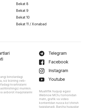
Bekat 8
Bekat 9
Bekat 10
Bekat 11 / Xonabad
tlari
Telegram
ti
Facebook
Instagram
angi binolardagi
Youtube
ta, siz bizning veb-
fadagi kvartiralarni
ashtirishingiz mumkin.
Mualliflik huquqi egasi
a axborot maqolalarini
Webnow MChJ tomonidan
matn, grafik va video
kontentdan nusxa ko'chirish
taqiqlanadi. Barcha huquqlar