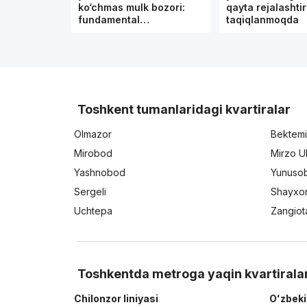
ko‘chmas mulk bozori:
qayta rejalashtir
fundamental…
taqiqlanmoqda
Toshkent tumanlaridagi kvartiralar
Olmazor
Bektemi
Mirobod
Mirzo U
Yashnobod
Yunuso
Sergeli
Shayxo
Uchtepa
Zangiot
Toshkentda metroga yaqin kvartirala
Chilonzor liniyasi
Oʻzbeki