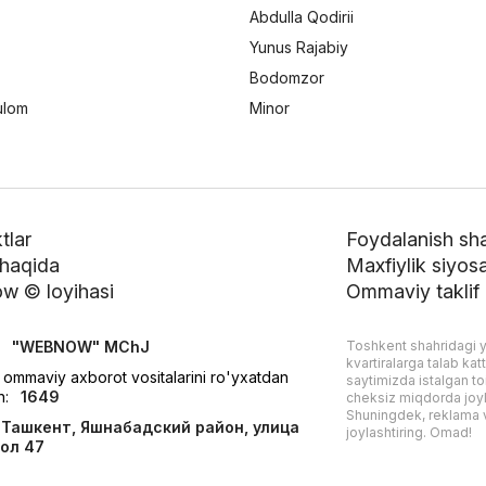
Abdulla Qodirii
Yunus Rajabiy
Bodomzor
ulom
Minor
tlar
Foydalanish shar
 haqida
Maxfiylik siyosa
w © loyihasi
Ommaviy taklif
:
"WEBNOW" MChJ
Toshkent shahridagi y
kvartiralarga talab kat
 ommaviy axborot vositalarini ro'yxatdan
saytimizda istalgan toi
h:
1649
cheksiz miqdorda joyl
Shuningdek, reklama v
Ташкент, Яшнабадский район, улица
joylashtiring. Omad!
ол 47