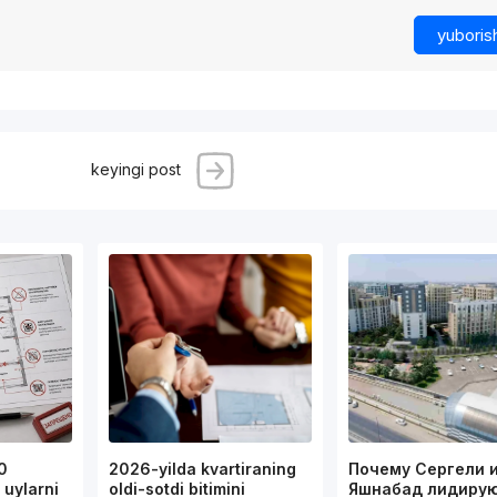
yuboris
keyingi post
0
2026-yilda kvartiraning
Почему Сергели 
uylarni
oldi-sotdi bitimini
Яшнабад лидирую