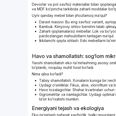
Devorlar va pol xavfsiz materiallar bilan qoplang
va MDF ko‘pincha tarkibida zaharli moddalar bo‘lga
Uyni qanday mebel bilan jihozlamoq ma’qul?
Daraxt massivi. Bu eng xavfsiz variant, ayni
Bambuk. Kimyoviy ishlov berishni talab qilmayd
Zaharli qoplamalarsiz mebellar. Lok va bo‘yoq
pardozlangan mahsulotlarni tanlagan ma’qul.
Ikkilamchi qayta ishlash. Eski mebellarni ta’m
Havo va shamollatish: sog‘lom mikr
Yaxshi shamollatish eko-ta’mirlashning asosiy omil
to‘planib, noqulay muhit hosil bo‘ladi.
Nima qilsa bo‘ladi?
Tabiiy shamollatish. Xonalarni kuniga bir nec
Uydagi o‘simliklar. Fikus, aloe, xlorofitum va 
Havo tozalagichlar. Shahar kvartiralari uchun 
Gigrometrlar va namlagichlar. Uydagi optimal
ta’sir ko‘rsatishi mumkin.
Energiyani tejash va ekologiya
Eko-ta’mirlash nafaqat xavfsizlik, balki resurslarn