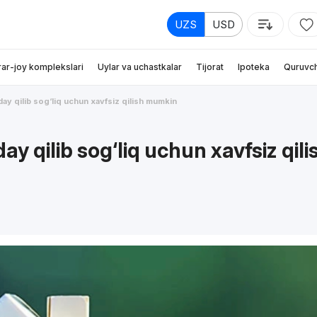
UZS
USD
rar-joy komplekslari
Uylar va uchastkalar
Tijorat
Ipoteka
Quruvch
day qilib sog‘liq uchun xavfsiz qilish mumkin
y qilib sog‘liq uchun xavfsiz qili