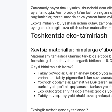
Zamonaviy hayot ritmi uyimizni shunchaki dam olis
aylantirmoqda. Ammo oddiy ta’mirlash o‘zingizni qa
bug‘lanishlar, zararli moddalar va yomon havo aylan
Eko-ta’mirlash - bu yashash uchun qulay, zamonav
uyingizni ekologik toza qilish uchun materiallar, 
Toshkentda eko-ta’mirlash
Xavfsiz materiallar: nimalarga e’tib
Materiallarni tanlashda ularning tarkibiga e’tibor 
formaldegidlar, uchuvchan organik birikmalar (UOB
Qaysi birini tanlash kerak?
Tabiiy bo‘yoqlar. Ular an’anaviy lok-bo‘yoq mat
variantlar - tabiiy pigmentlar bilan suvli asosd
Yog‘och qoplamalar. Laminat va DSP zararli m
parket yoki po‘kak qoplamasini tanlash yaxsh
Eko gulqog‘ozlar. Vinil qoplamasiz qog‘oz yok
Tabiiy suvoq. Loy yoki ohakli suvoq nafaqat 
Ekologik mebel: qanday tanlanadi?