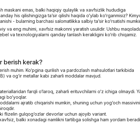
h maskani emas, balki haqiqiy qulaylik va xavfsizlik hududiga
nday his qilishingizga ta’sir qilishi haqida o‘ylab ko‘rganmisiz? Kimy
ishi - bularning barchasi salomatlikka salbiy ta’sir ko‘rsatishi mumki
iy va eng muhimi, xavfsiz makonni yaratish usulidir. Ushbu maqolad
mebel va texnologiyalarni qanday tanlash kerakligini ko‘rib chiqamiz.
or berish kerak?
berish muhim. Ko‘pgina qurilish va pardozlash mahsulotlari tarkibida
) va og‘ir metallar kabi zaharli moddalar mavjud.
eriallaridan farqli o‘laroq, zaharli erituvchilarni o‘z ichiga olmaydi. 
agi bo‘yoqlar.
oddalarni ajratib chiqarishi mumkin, shuning uchun yog‘och massivini
iroqdir.
i flizelin gulqog‘ozlar devorlar uchun ajoyib variant.
xavfsiz, balki xonadagi namlikni tartibga solishga ham yordam beradi