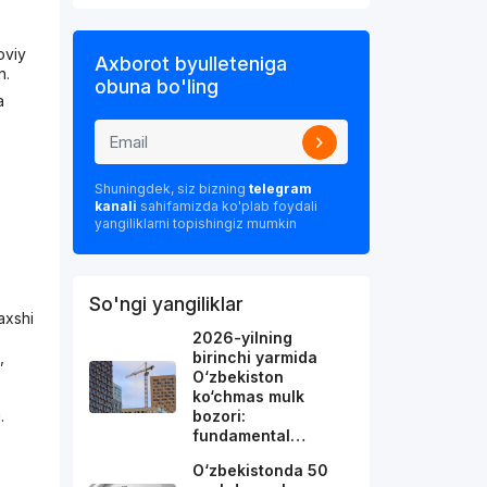
oviy
Axborot byulleteniga
n.
obuna bo'ling
a
Shuningdek, siz bizning
telegram
kanali
sahifamizda ko'plab foydali
yangiliklarni topishingiz mumkin
So'ngi yangiliklar
Yaxshi
2026-yilning
birinchi yarmida
,
O‘zbekiston
ko‘chmas mulk
bozori:
.
fundamental…
O‘zbekistonda 50