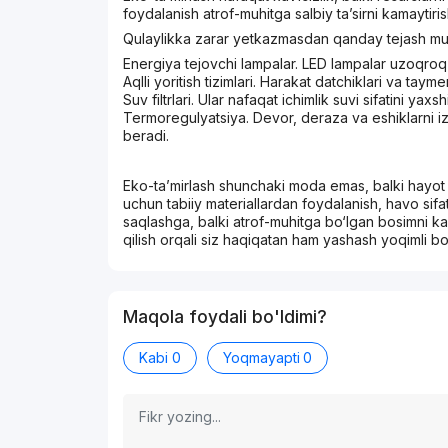
foydalanish atrof-muhitga salbiy ta’sirni kamaytir
Qulaylikka zarar yetkazmasdan qanday tejash m
Energiya tejovchi lampalar. LED lampalar uzoqroq 
Aqlli yoritish tizimlari. Harakat datchiklari va ta
Suv filtrlari. Ular nafaqat ichimlik suvi sifatini y
Termoregulyatsiya. Devor, deraza va eshiklarni izoly
beradi.
Eko-ta’mirlash shunchaki moda emas, balki hayot
uchun tabiiy materiallardan foydalanish, havo sifa
saqlashga, balki atrof-muhitga bo‘lgan bosimni k
qilish orqali siz haqiqatan ham yashash yoqimli bo
Maqola foydali bo'ldimi?
Kabi
0
Yoqmayapti
0