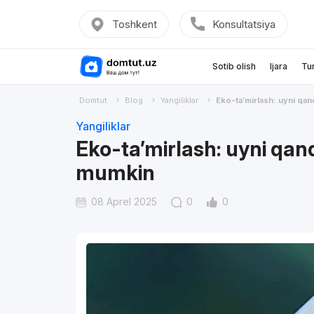
Toshkent
Konsultatsiya
Sotib olish
Ijara
Tu
Domtut
Blog
Yangiliklar
Eko-ta’mirlash: uyni qan
Yangiliklar
Eko-ta’mirlash: uyni qanda
mumkin
08 Aprel 2025
0
0