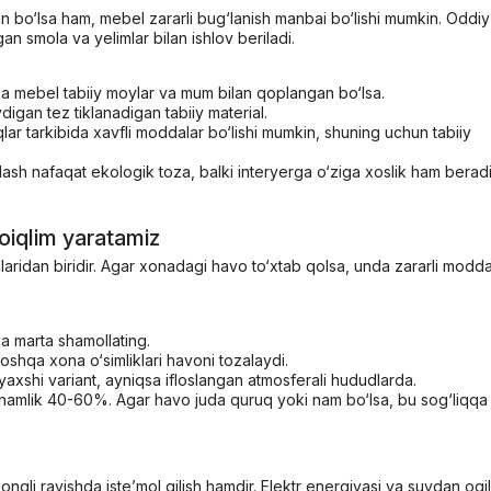
an bo‘lsa ham, mebel zararli bug‘lanish manbai bo‘lishi mumkin. Oddi
n smola va yelimlar bilan ishlov beriladi.
qsa mebel tabiiy moylar va mum bilan qoplangan bo‘lsa.
igan tez tiklanadigan tabiiy material.
lar tarkibida xavfli moddalar bo‘lishi mumkin, shuning uchun tabiiy
irlash nafaqat ekologik toza, balki interyerga o‘ziga xoslik ham beradi
oiqlim yaratamiz
laridan biridir. Agar xonadagi havo to‘xtab qolsa, unda zararli modda
ha marta shamollating.
boshqa xona o‘simliklari havoni tozalaydi.
yaxshi variant, ayniqsa ifloslangan atmosferali hududlarda.
 namlik 40-60%. Agar havo juda quruq yoki nam bo‘lsa, bu sog‘liqqa 
i ongli ravishda iste’mol qilish hamdir. Elektr energiyasi va suvdan oq