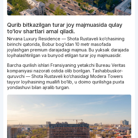
Qurib bitkazilgan turar joy majmuasida qulay
to‘lov shartlari amal qiladi.
Nirvana Luxury Residence — Shota Rustaveli ko‘chasining
birinchi qatorida, Bobur bog‘idan 10 metr masofada
joylashgan premium darajadagi majmua. Bu yuksak darajada
loyihalashtirilgan va bunyod etilgan turar joy majmuasidir.
Barcha qurilish ishlari Fransiyaning yetakchi Bureau Veritas
kompaniyasi nazorati ostida olib borilgan. Tashabbuskor-
quruvchi — Shota Rustaveli ko‘chasidagi Modera Towers
tayyor loyihasining muallifi bo‘lib, u doimo qurilishga puxta
yondashuvi bilan ajralib turgan.