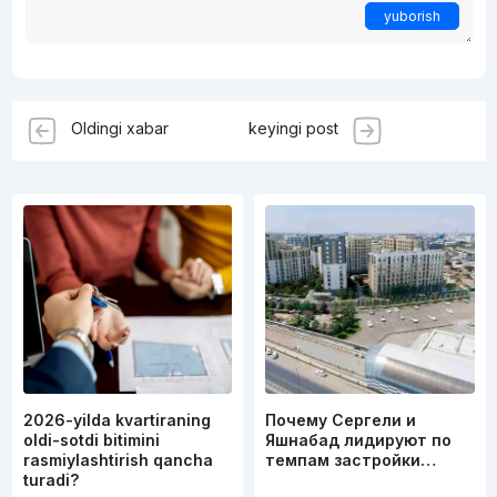
yuborish
Oldingi xabar
keyingi post
2026-yilda kvartiraning
Почему Сергели и
oldi-sotdi bitimini
Яшнабад лидируют по
rasmiylashtirish qancha
темпам застройки…
turadi?