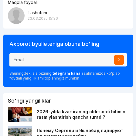
Maqola foydali
Tashrifchi
23.03.2025 15:36
Axborot byulleteniga obuna bo'ling
Shuningdek, siz bizning
telegram kanali
sahifamizda ko'plab
foydali yangiliklarni topishingiz mumkin
So'ngi yangiliklar
2026-yilda kvartiraning oldi-sotdi bitimini
rasmiylashtirish qancha turadi?
Почему Сергели и Яшнабад лидируют
по темпам застройки…