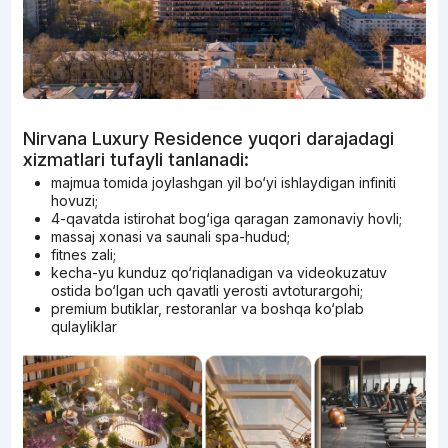
Nirvana Luxury Residence yuqori darajadagi
xizmatlari tufayli tanlanadi:
majmua tomida joylashgan yil bo‘yi ishlaydigan infiniti
hovuzi;
4-qavatda istirohat bog‘iga qaragan zamonaviy hovli;
massaj xonasi va saunali spa-hudud;
fitnes zali;
kecha-yu kunduz qo‘riqlanadigan va videokuzatuv
ostida bo‘lgan uch qavatli yerosti avtoturargohi;
premium butiklar, restoranlar va boshqa ko‘plab
qulayliklar