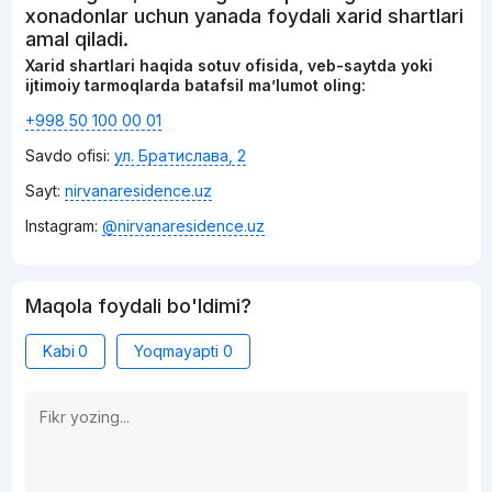
xonadonlar uchun yanada foydali xarid shartlari
amal qiladi.
Xarid shartlari haqida sotuv ofisida, veb-saytda yoki
ijtimoiy tarmoqlarda batafsil ma’lumot oling:
+998 50 100 00 01
Savdo ofisi:
ул. Братислава, 2
Sayt:
nirvanaresidence.uz
Instagram:
@nirvanaresidence.uz
Maqola foydali bo'ldimi?
Kabi
0
Yoqmayapti
0