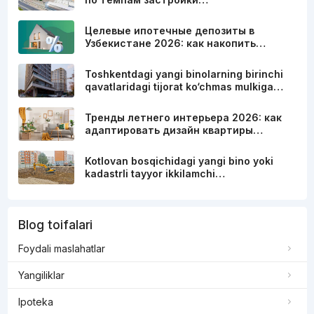
Целевые ипотечные депозиты в
Узбекистане 2026: как накопить…
Toshkentdagi yangi binolarning birinchi
qavatlaridagi tijorat ko‘chmas mulkiga…
Тренды летнего интерьера 2026: как
адаптировать дизайн квартиры…
Kotlovan bosqichidagi yangi bino yoki
kadastrli tayyor ikkilamchi…
Blog toifalari
Foydali maslahatlar
Yangiliklar
Ipoteka