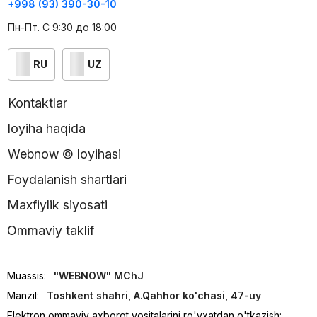
+998 (93) 390-30-10
Пн-Пт. С 9:30 до 18:00
RU
UZ
Kontaktlar
loyiha haqida
Webnow © loyihasi
Foydalanish shartlari
Maxfiylik siyosati
Ommaviy taklif
Muassis:
"WEBNOW" MChJ
Manzil:
Toshkent shahri, A.Qahhor ko'chasi, 47-uy
Elektron ommaviy axborot vositalarini ro'yxatdan o'tkazish: