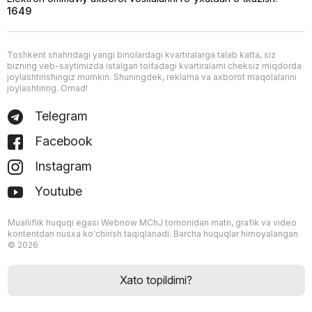
1649
Toshkent shahridagi yangi binolardagi kvartiralarga talab katta, siz
bizning veb-saytimizda istalgan toifadagi kvartiralarni cheksiz miqdorda
joylashtirishingiz mumkin. Shuningdek, reklama va axborot maqolalarini
joylashtiring. Omad!
Telegram
Facebook
Instagram
Youtube
Mualliflik huquqi egasi Webnow MChJ tomonidan matn, grafik va video
kontentdan nusxa ko'chirish taqiqlanadi. Barcha huquqlar himoyalangan
© 2026
Xato topildimi?