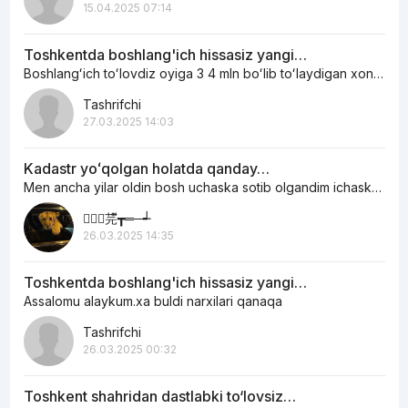
15.04.2025 07:14
Toshkentda boshlang'ich hissasiz yangi…
Boshlangʻich toʻlovdiz oyiga 3 4 mln boʻlib toʻlaydigan xonadonlar bormi
Tashrifchi
27.03.2025 14:03
Kadastr yoʻqolgan holatda qanday…
Men ancha yilar oldin bosh uchaska sotib olgandim ichaskani egasi otoxon edi…
︻┳ั芫ี┳═─┵
26.03.2025 14:35
Toshkentda boshlang'ich hissasiz yangi…
Assalomu alaykum.xa buldi narxilari qanaqa
Tashrifchi
26.03.2025 00:32
Toshkent shahridan dastlabki to‘lovsiz…