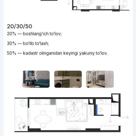
20/30/50
20% — boshlang‘ich to‘lov;
30% — bo‘lib to‘lash;
50% — kadastr olinganidan keyingi yakuniy to‘lov.