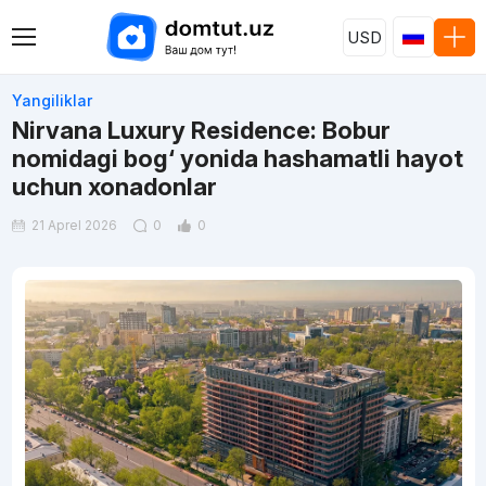
USD
Yangiliklar
Nirvana Luxury Residence: Bobur
nomidagi bog‘ yonida hashamatli hayot
uchun xonadonlar
21 Aprel 2026
0
0