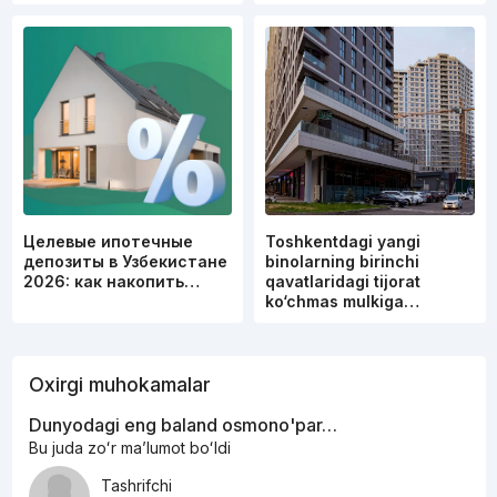
Целевые ипотечные
Toshkentdagi yangi
депозиты в Узбекистане
binolarning birinchi
2026: как накопить…
qavatlaridagi tijorat
ko‘chmas mulkiga…
Oxirgi muhokamalar
Dunyodagi eng baland osmono'par…
Bu juda zoʻr maʼlumot boʻldi
Tashrifchi