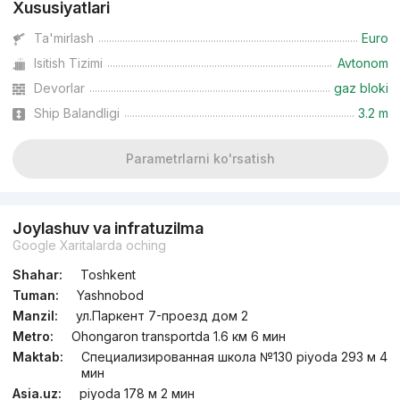
Xususiyatlari
Ta'mirlash
Euro
Isitish Tizimi
Avtonom
Devorlar
gaz bloki
Ship Balandligi
3.2 m
Parametrlarni ko'rsatish
Joylashuv va infratuzilma
Google Xaritalarda oching
Shahar:
Toshkent
Tuman:
Yashnobod
Manzil:
ул.Паркент 7-проезд дом 2
Metro:
Ohongaron transportda 1.6 км 6 мин
Maktab:
Специализированная школа №130 piyoda 293 м 4
мин
Asia.uz:
piyoda 178 м 2 мин