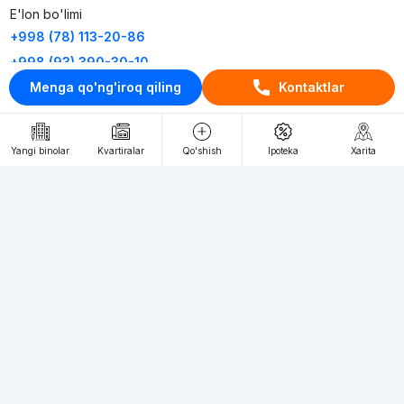
E'lon bo'limi
+998 (78) 113-20-86
+998 (93) 390-30-10
Menga qo'ng'iroq qiling
Kontaktlar
Пн-Пт. С 9:30 до 18:00
RU
UZ
Yangi binolar
Kvartiralar
Qo'shish
Ipoteka
Xarita
Kontaktlar
loyiha haqida
Webnow © loyihasi
Foydalanish shartlari
Maxfiylik siyosati
Ommaviy taklif