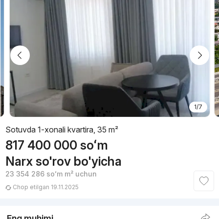
1/7
Sotuvda 1-xonali kvartira, 35 m²
817 400 000
soʻm
Narx so'rov bo'yicha
23 354 286
soʻm
m² uchun
Chop etilgan 19.11.2025
Eng muhimi