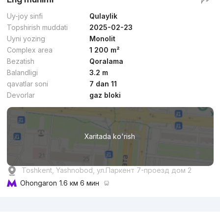
Uy-joy sinfi
Qulaylik
Topshirish muddati
2025-02-23
Uyni yozing
Monolit
Complex area
1 200 m²
Bezatish
Qoralama
Balandligi
3.2 m
qavatlar soni
7 dan 11
Devorlar
gaz bloki
Xaritada ko'rish
Toshkent, Yashnobod, ул.Паркент 7-проезд дом 2
Ohongaron
1.6 км 6 мин
Reklama