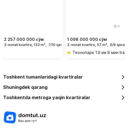
2 257 000 000
сўм
1 098 000 000
сўм
3-xonali kvartira, 133 m²,
7/10 qavat
2-xonali kvartira, 57 m²,
6/9 qavat
Технопарк
1.9 км 8 мин tran
Toshkent tumanlaridagi kvartiralar
Shuningdek qarang
Toshkentda metroga yaqin kvartiralar