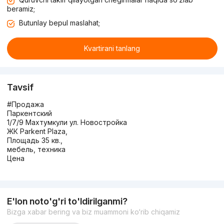
beramiz;
Butunlay bepul maslahat;
Kvartirani tanlang
Tavsif
#Продажа
Паркентский
1/7/9 Махтумкули ул. Новостройка
ЖК Parkent Plaza,
Площадь 35 кв.,
мебель, техника
Цена
E'lon noto'g'ri to'ldirilganmi?
Bizga xabar bering va biz muammoni ko‘rib chiqamiz