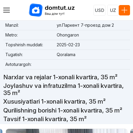
USD
UZ
Manzil:
ул.Паркент 7-проезд дом 2
Metro:
Ohongaron
Topshirish muddati:
2025-02-23
Tugatish:
Qoralama
Avtoturargoh:
Narxlar va rejalar 1-xonali kvartira, 35 m²
Joylashuv va infratuzilma 1-xonali kvartira,
35 m²
Xususiyatlari 1-xonali kvartira, 35 m²
Qurilishning borishi 1-xonali kvartira, 35 m²
Tavsif 1-xonali kvartira, 35 m²