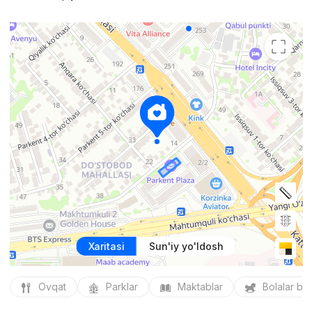
Xaritasi
Sun'iy yo'ldosh
Ovqat
Parklar
Maktablar
Bolalar bo