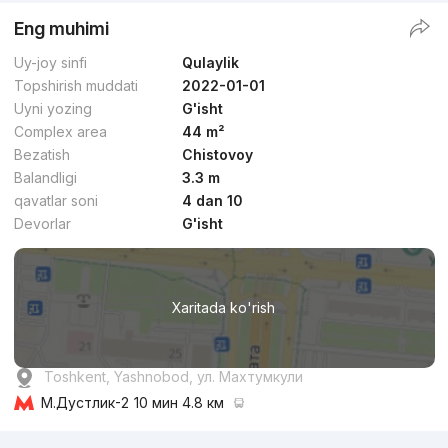
Eng muhimi
Uy-joy sinfi
Qulaylik
Topshirish muddati
2022-01-01
Uyni yozing
G'isht
Complex area
44 m²
Bezatish
Chistovoy
Balandligi
3.3 m
qavatlar soni
4 dan 10
Devorlar
G'isht
Xaritada ko'rish
Toshkent, Yashnobod, ул. Махтумкули
М.Дустлик-2
10 мин 4.8 км
Reklama