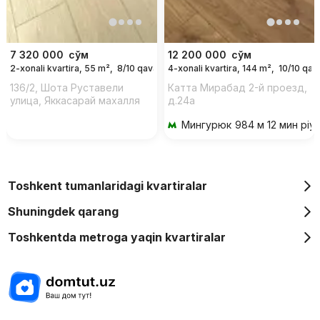
7 320 000
сўм
12 200 000
сўм
2-xonali kvartira, 55 m²,
8/10 qavat
4-xonali kvartira, 144 m²,
10/10 qav
For days
136/2, Шота Руставели
Катта Мирабад 2-й проезд,
улица, Яккасарай махалля
д.24a
Мингурюк
984 м 12 мин piy
Toshkent tumanlaridagi kvartiralar
Shuningdek qarang
Toshkentda metroga yaqin kvartiralar