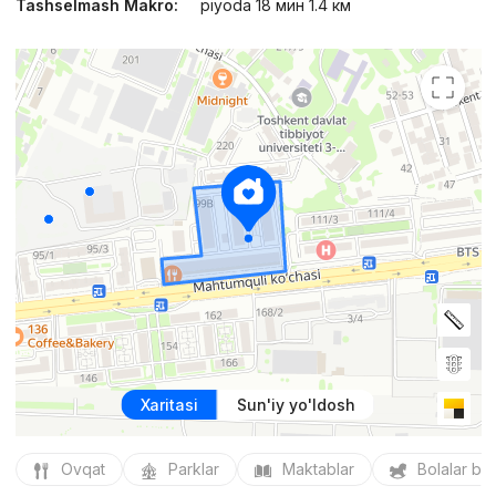
Tashselmash Makro:
piyoda 18 мин 1.4 км
Xaritasi
Sun'iy yo'ldosh
Ovqat
Parklar
Maktablar
Bolalar bo