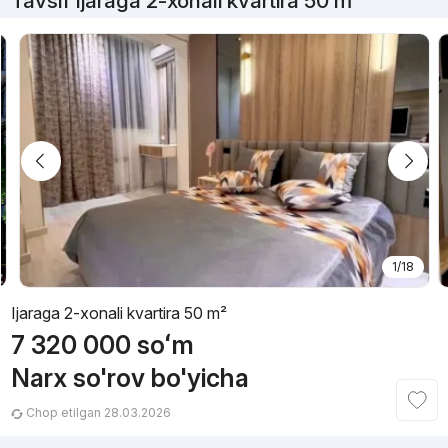
Tavsif Ijaraga 2-xonali kvartira 50 m²
1/18
Ijaraga 2-xonali kvartira 50 m²
7 320 000
soʻm
Narx so'rov bo'yicha
Chop etilgan 28.03.2026