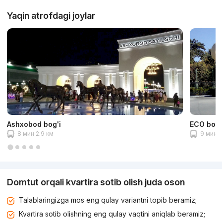
Yaqin atrofdagi joylar
Ashxobod bog'i
ECO bog'
8 мин 2.9 км
9 мин 3
Domtut orqali kvartira sotib olish juda oson
Talablaringizga mos eng qulay variantni topib beramiz;
Kvartira sotib olishning eng qulay vaqtini aniqlab beramiz;