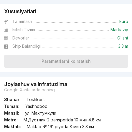
Xususiyatlari
Ta'mirlash
Euro
Isitish Tizimi
Markaziy
Devorlar
G'isht
Ship Balandligi
3.3 m
Parametrlarni ko'rsatish
Joylashuv va infratuzilma
Google Xaritalarda oching
Shahar:
Toshkent
Tuman:
Yashnobod
Manzil:
ул. Махтумкули
Metro:
М.Дустлик-2 transportda 10 мин 4.8 км
Maktab:
Maktab № 161 piyoda 8 мин 3.3 км