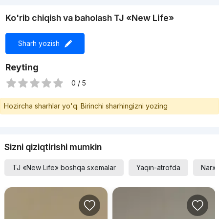
Ko'rib chiqish va baholash TJ «New Life»
Sharh yozish
Reyting
0 / 5
Hozircha sharhlar yo'q. Birinchi sharhingizni yozing
Sizni qiziqtirishi mumkin
TJ «New Life» boshqa sxemalar
Yaqin-atrofda
Narxi