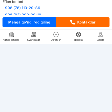
E'lon bo'limi
+998 (78) 113-20-86
+998 (93) 390-30-10
Menga qo'ng'iroq qiling
Kontaktlar
Пн-Пт. С 9:30 до 18:00
RU
UZ
Yangi binolar
Kvartiralar
Qo'shish
Ipoteka
Xarita
Kontaktlar
loyiha haqida
Webnow © loyihasi
Foydalanish shartlari
Maxfiylik siyosati
Ommaviy taklif
Muassis:
"WEBNOW" MChJ