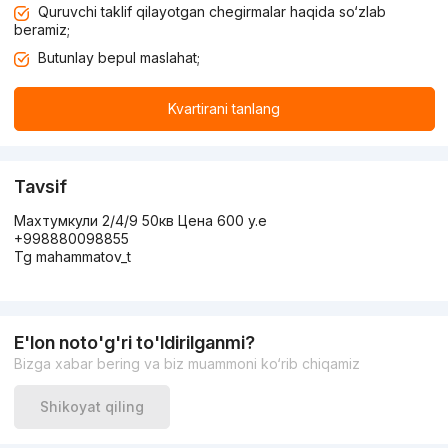
Quruvchi taklif qilayotgan chegirmalar haqida so‘zlab
beramiz;
Butunlay bepul maslahat;
Kvartirani tanlang
Tavsif
Махтумкули 2/4/9 50кв Цена 600 y.e
+998880098855
Tg mahammatov_t
E'lon noto'g'ri to'ldirilganmi?
Bizga xabar bering va biz muammoni ko‘rib chiqamiz
Shikoyat qiling