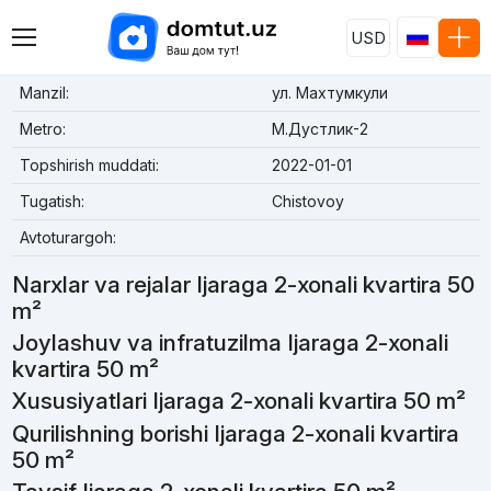
USD
Manzil:
ул. Махтумкули
Metro:
М.Дустлик-2
Topshirish muddati:
2022-01-01
Tugatish:
Chistovoy
Avtoturargoh:
Narxlar va rejalar Ijaraga 2-xonali kvartira 50
m²
Joylashuv va infratuzilma Ijaraga 2-xonali
kvartira 50 m²
Xususiyatlari Ijaraga 2-xonali kvartira 50 m²
Qurilishning borishi Ijaraga 2-xonali kvartira
50 m²