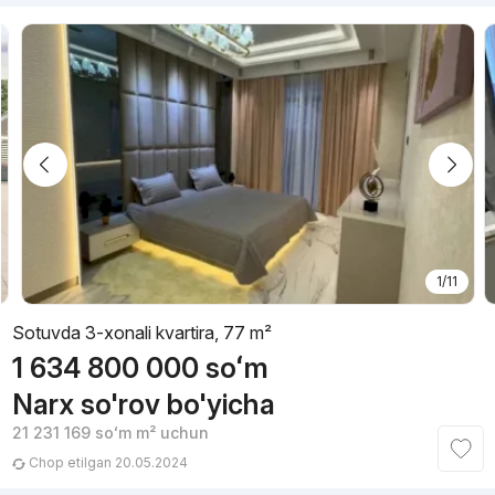
1/11
Sotuvda 3-xonali kvartira, 77 m²
1 634 800 000
soʻm
Narx so'rov bo'yicha
21 231 169
soʻm
m² uchun
Chop etilgan 20.05.2024