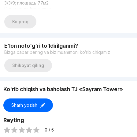
3/3/9; площадь 77м2
Состояние: Евро люкс
ЦЕНА: 134.000у.е
+998996099667 Умид
Ko'proq
E'lon noto'g'ri to'ldirilganmi?
Bizga xabar bering va biz muammoni ko‘rib chiqamiz
Shikoyat qiling
Ko'rib chiqish va baholash TJ «Sayram Tower»
Sharh yozish
Reyting
0 / 5