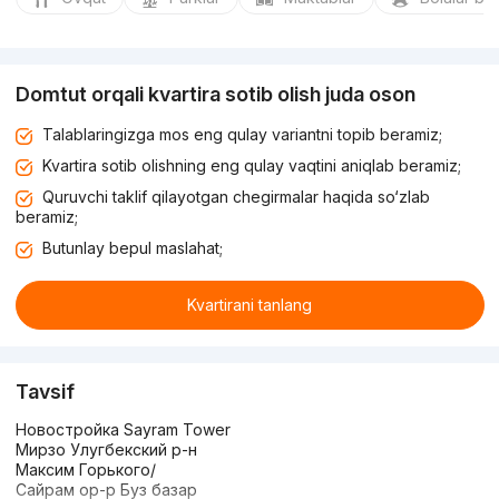
Domtut orqali kvartira sotib olish juda oson
Talablaringizga mos eng qulay variantni topib beramiz;
Kvartira sotib olishning eng qulay vaqtini aniqlab beramiz;
Quruvchi taklif qilayotgan chegirmalar haqida so‘zlab
beramiz;
Butunlay bepul maslahat;
Kvartirani tanlang
Tavsif
Новостройка Sayram Tower
Мирзо Улугбекский р-н
Максим Горького/
Сайрам ор-р Буз базар