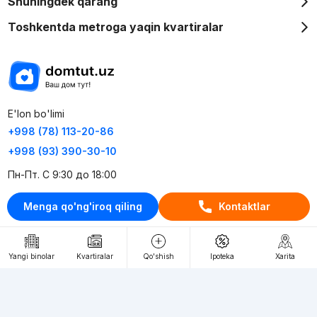
Shuningdek qarang
Toshkentda metroga yaqin kvartiralar
E'lon bo'limi
+998 (78) 113-20-86
+998 (93) 390-30-10
Пн-Пт. С 9:30 до 18:00
Menga qo'ng'iroq qiling
Kontaktlar
RU
UZ
Kontaktlar
Yangi binolar
Kvartiralar
Qo'shish
Ipoteka
Xarita
loyiha haqida
Webnow © loyihasi