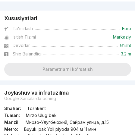
Reklama
Xususiyatlari
Ta'mirlash
Euro
Isitish Tizimi
Markaziy
Devorlar
G'isht
Ship Balandligi
3.2 m
Parametrlarni ko'rsatish
Joylashuv va infratuzilma
Google Xaritalarda oching
Shahar:
Toshkent
Tuman:
Mirzo Ulug'bek
Manzil:
Мирзо-Улугбекский, Сайрам улица, д.15
Metro:
Buyuk Ipak Yoli piyoda 904 м 11 мин