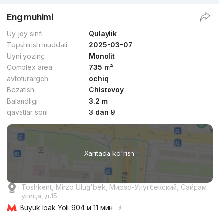
Eng muhimi
Uy-joy sinfi
Qulaylik
Topshirish muddati
2025-03-07
Uyni yozing
Monolit
Complex area
735 m²
avtoturargoh
ochiq
Bezatish
Chistovoy
Balandligi
3.2 m
qavatlar soni
3 dan 9
Xaritada ko'rish
Toshkent, Mirzo Ulug'bek, Мирзо-Улугбекский, Сайрам
улица, д.15
Buyuk Ipak Yoli
904 м 11 мин