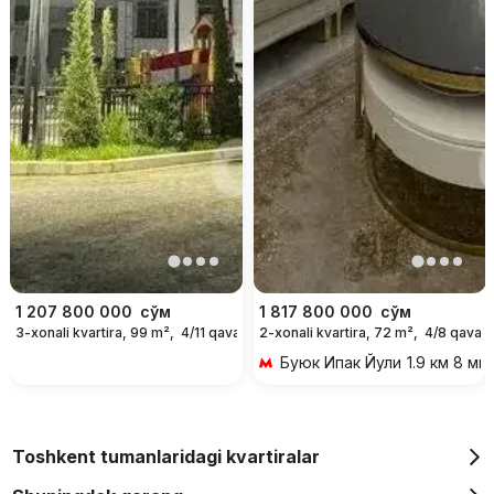
1 207 800 000
сўм
1 817 800 000
сўм
3-xonali kvartira, 99 m²,
4/11 qavat
2-xonali kvartira, 72 m²,
4/8 qavat
Буюк Ипак Йули
1.9 км 8 ми
Toshkent tumanlaridagi kvartiralar