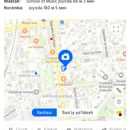
Maktab:
School of Music piyoda 88 м 3 мин
Korzinka:
piyoda 180 м 5 мин
Xaritasi
Sun'iy yo'ldosh
Ovqat
Parklar
Maktablar
Bolalar bo