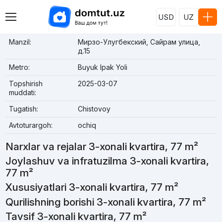
USD
UZ
Manzil:
Мирзо-Улугбекский, Сайрам улица,
д.15
Metro:
Buyuk Ipak Yoli
Topshirish
2025-03-07
muddati:
Tugatish:
Chistovoy
Avtoturargoh:
ochiq
Narxlar va rejalar 3-xonali kvartira, 77 m²
Joylashuv va infratuzilma 3-xonali kvartira,
77 m²
Xususiyatlari 3-xonali kvartira, 77 m²
Qurilishning borishi 3-xonali kvartira, 77 m²
Tavsif 3-xonali kvartira, 77 m²