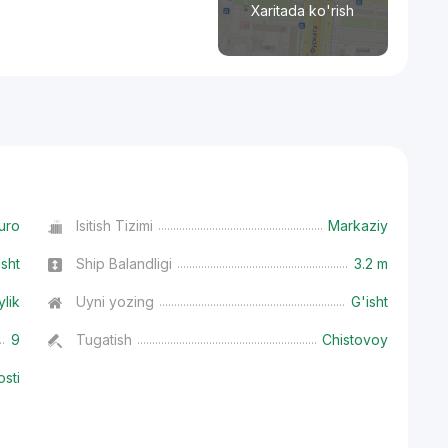
Xaritada ko'rish
uro
Isitish Tizimi
Markaziy
isht
Ship Balandligi
3.2 m
ylik
Uyni yozing
G'isht
9
Tugatish
Chistovoy
osti