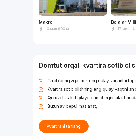
Makro
Bolalar Mil
10 мин 800 м
17 мин 1.6
Domtut orqali kvartira sotib oli
Talablaringizga mos eng qulay variantni top
Kvartira sotib olishning eng qulay vaqtini an
Quruvchi taklif qilayotgan chegirmalar haqid
Butunlay bepul maslahat;
Kvartirani tanlang