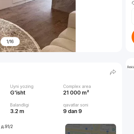
1/16
Rek
Uyni yozing
Complex area
G'isht
21 000 m²
Balandligi
qavatlar soni
3.2 m
9 dan 9
д.91/2