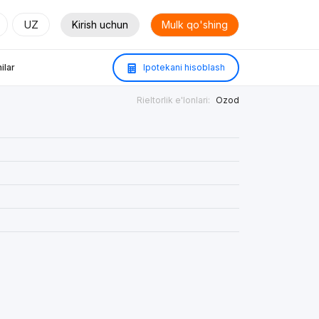
UZ
Kirish uchun
Mulk qo'shing
ilar
Ipotekani hisoblash
Rieltorlik e'lonlari:
Ozod