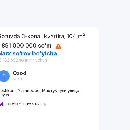
Sotuvda 3-xonali kvartira, 104 m²
1 891 000 000
soʻm
Narx so'rov bo'yicha
8 182 692
soʻm
m² uchun
Ozod
O
Rieltor
oshkent, Yashnobod, Махтумкули улица,
.91/2
Dustlik 2
1.1 км 5 мин