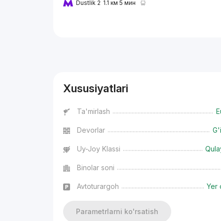
Dustlik 2
1.1 км 5 мин
Reklama
Xususiyatlari
Ta'mirlash
E
Devorlar
G'
Uy-Joy Klassi
Qula
Binolar soni
Avtoturargoh
Yer 
Parametrlarni ko'rsatish