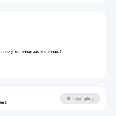
остью утепленная застекленная. )
.
 духовка, микроволновка, вытяжка, стиральная
Shikoyat qiling
amiz