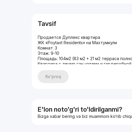
Tavsif
Продается Дуплекс квартира
ЖК «Poytaxt Residents» на Махтумкули
Комнат: 3
Этаж: 9-10
Площадь: 104м2 (83 м2 + 21 м2 терраса полн
Квартира с двумя сан узлами и гардеробной
Техника Hofmann:
3 - телевизора 55"
Ko'proq
3 - кондиционера 9",12",18".
Встроенные: холодильник, варочная панель,
машина, посудамочная машина.
Цена: 155.000y.e
+998935305667 Озод
https://t.me/Newsentrhome
E'lon noto'g'ri to'ldirilganmi?
Bizga xabar bering va biz muammoni ko‘rib chiq