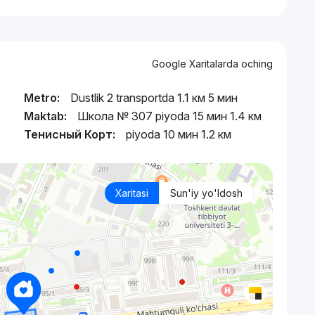
Google Xaritalarda oching
Metro:
Dustlik 2 transportda 1.1 км 5 мин
Maktab:
Школа № 307 piyoda 15 мин 1.4 км
Тенисный Корт:
piyoda 10 мин 1.2 км
Xaritasi
Sun'iy yo'ldosh