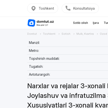
Toshkent
Konsultatsiya
Sotib olish
Ijara
Tu
Domtut
Toshkent
Sotish
Mulk, Kvartira
Ozod
Manzil:
Metro:
Topshirish muddati:
Tugatish:
Avtoturargoh:
Narxlar va rejalar 3-xonali
Joylashuv va infratuzilma 
Xususiyatlari 3-xonali kvar