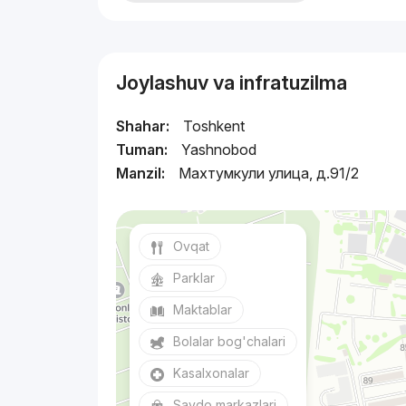
Joylashuv va infratuzilma
Shahar:
Toshkent
Tuman:
Yashnobod
Manzil:
Махтумкули улица, д.91/2
Ovqat
Parklar
Maktablar
Bolalar bog'chalari
Kasalxonalar
Savdo markazlari