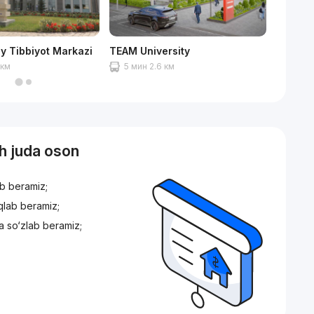
liy Tibbiyot Markazi
TEAM University
Ашхаба
 км
5 мин 2.6 км
6 мин
sh juda oson
ib beramiz;
iqlab beramiz;
a so‘zlab beramiz;