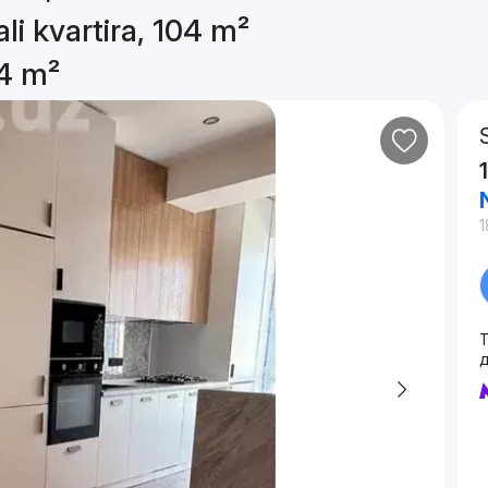
li kvartira, 104 m²
04 m²
1
T
д