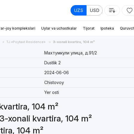
UZS
USD
rar-joy komplekslari
Uylar va uchastkalar
Tijorat
Ipoteka
Quruvch
TJ «Poytaxt Residence»
3-xonali kvartira, 104 m²
Махтумкули улица, д.91/2
Dustlik 2
2024-06-06
Chistovoy
Yer osti
 kvartira, 104 m²
3-xonali kvartira, 104 m²
tira, 104 m²