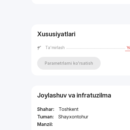
Reklama
Xususiyatlari
Ta'mirlash
Y
Parametrlarni ko'rsatish
Joylashuv va infratuzilma
Shahar:
Toshkent
Tuman:
Shayxontohur
Manzil: