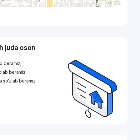
sh juda oson
ib beramiz;
iqlab beramiz;
a so‘zlab beramiz;