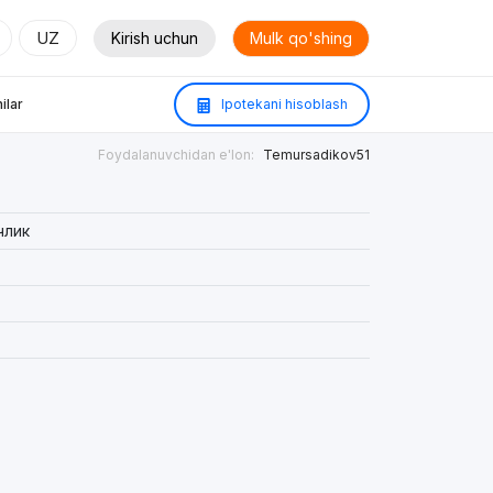
UZ
Kirish uchun
Mulk qo'shing
ilar
Ipotekani hisoblash
Foydalanuvchidan e'lon:
Temursadikov51
члик