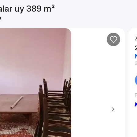
alar uy 389 m²
²
6
T