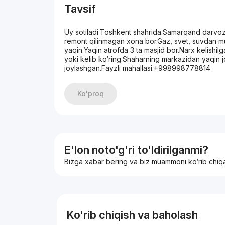
Tavsif
Uy sotiladi.Toshkent shahrida.Samarqand darvoza
remont qilinmagan xona bor.Gaz, svet, suvdan
yaqin.Yaqin atrofda 3 ta masjid bor.Narx kelishilga
yoki kelib ko‘ring.Shaharning markazidan yaqin 
joylashgan.Fayzli mahallasi.+998998778814
Ko'proq
E'lon noto'g'ri to'ldirilganmi?
Bizga xabar bering va biz muammoni ko‘rib chiq
Ko'rib chiqish va baholash