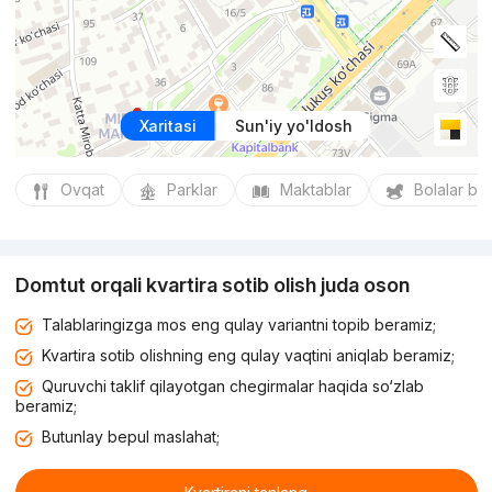
Xaritasi
Sun'iy yo'ldosh
Ovqat
Parklar
Maktablar
Bolalar bo
Domtut orqali kvartira sotib olish juda oson
Talablaringizga mos eng qulay variantni topib beramiz;
Kvartira sotib olishning eng qulay vaqtini aniqlab beramiz;
Quruvchi taklif qilayotgan chegirmalar haqida so‘zlab
beramiz;
Butunlay bepul maslahat;