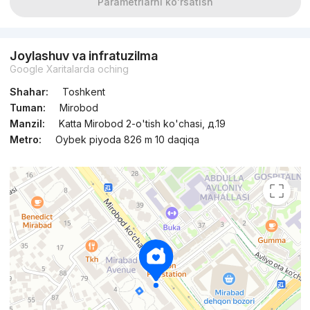
Parametrlarni ko'rsatish
Topshirildi
,
Rieltor-RBGroup
3-xonali kvartira, 105 m²
Joylashuv va infratuzilma
Google Xaritalarda oching
+998 (99) 775...
Shahar:
Toshkent
Tuman:
Mirobod
Manzil:
Katta Mirobod 2-o'tish ko'chasi, д.19
Metro:
Oybek piyoda 826 m 10 daqiqa