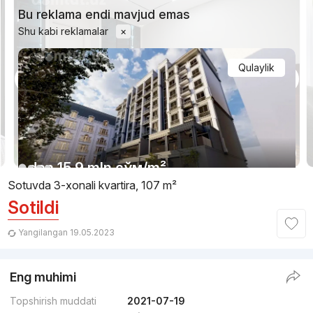
Bu reklama endi mavjud emas
Shu kabi reklamalar
×
Qulaylik
1/11
dan
15.9 mln
сўм
/m²
Sotuvda 3-xonali kvartira, 107 m²
Sotildi
Topshirildi 2025
,
Best House Building
TJ «Via Port»
Yangilangan 19.05.2023
+998 (90) 120...
Eng muhimi
Premium
Topshirish muddati
2021-07-19