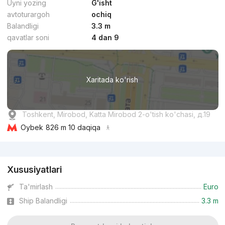
Uyni yozing
G'isht
avtoturargoh
ochiq
Balandligi
3.3 m
qavatlar soni
4 dan 9
dan
38.6 mln
сўм
/m²
Xaritada ko'rish
Topshirildi 2018
,
Миралишер
3-xonali kvartira, 80.6 m²
Toshkent, Mirobod, Katta Mirobod 2-o'tish ko'chasi, д.19
+998 (94) 696...
Oybek
826 m 10 daqiqa
Reklama
Xususiyatlari
Ta'mirlash
Euro
Ship Balandligi
3.3 m
dan
28.5 mln
сўм
/m²