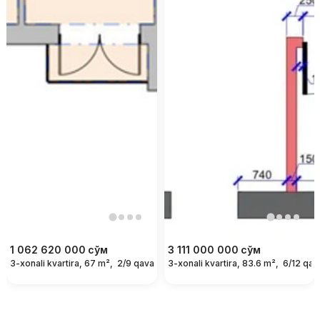
1 062 620 000
сўм
3 111 000 000
сўм
3-xonali kvartira, 67 m²,
2/9 qavat
3-xonali kvartira, 83.6 m²,
6/12 qav