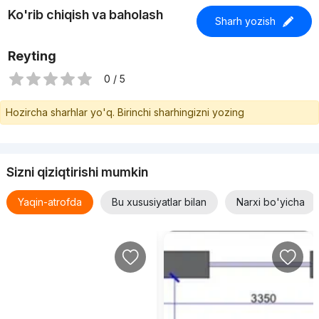
Ko'rib chiqish va baholash
Sharh yozish
Reyting
0 / 5
Hozircha sharhlar yo'q. Birinchi sharhingizni yozing
Sizni qiziqtirishi mumkin
Yaqin-atrofda
Bu xususiyatlar bilan
Narxi bo'yicha