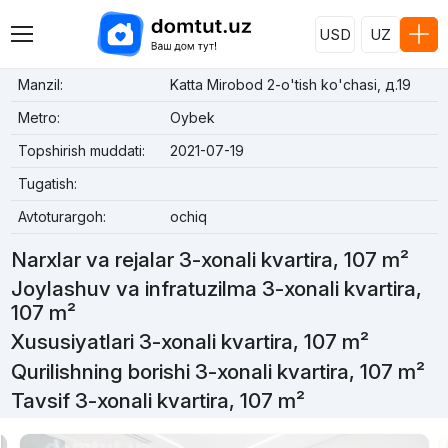
USD
UZ
Manzil:
Katta Mirobod 2-o'tish ko'chasi, д.19
Metro:
Oybek
Topshirish muddati:
2021-07-19
Tugatish:
Avtoturargoh:
ochiq
Narxlar va rejalar 3-xonali kvartira, 107 m²
Joylashuv va infratuzilma 3-xonali kvartira,
107 m²
Xususiyatlari 3-xonali kvartira, 107 m²
Qurilishning borishi 3-xonali kvartira, 107 m²
Tavsif 3-xonali kvartira, 107 m²