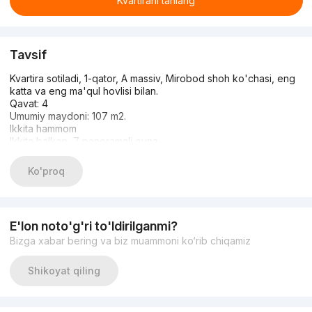
Kvartirani tanlang
Tavsif
Kvartira sotiladi, 1-qator, A massiv, Mirobod shoh ko'chasi, eng
katta va eng ma'qul hovlisi bilan.
Qavat: 4
Umumiy maydoni: 107 m2.
Ikkita hammom
Ikkita balkon, 7 panoramali oyna
Minimalizm uslubida mualliflik va qimmat ta'mirlash
Foydalari:
Ko'proq
- 1,2 gektar maydonga ega shaxsiy hovli-bog'
-Mitsubishi markaziy konditsioner
-Schuco brendidan panoramik oynalar
- va boshq.
E'lon noto'g'ri to'ldirilganmi?
Kvartirada qimmat va chetdan keltirilgan materiallar ishlatilgan
Bizga xabar bering va biz muammoni ko‘rib chiqamiz
Kasalxona bozori, Assob sobori, Chimyon tog'lari, shuningdek,
balkondan hovliga ko'rinishga ega kvartira
Shikoyat qiling