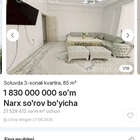
1/18
Sotuvda 3-xonali kvartira, 85 m²
1 830 000 000
soʻm
Narx so'rov bo'yicha
21 529 412
soʻm
m² uchun
Chop etilgan 27.08.2025
Eng muhimi