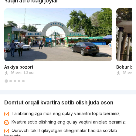
Yaqin atrofdagi joylar
Askiya bozori
Bobur bo
16 мин 1.3 км
18 мин 
Domtut orqali kvartira sotib olish juda oson
Talablaringizga mos eng qulay variantni topib beramiz;
Kvartira sotib olishning eng qulay vaqtini aniqlab beramiz;
Quruvchi taklif qilayotgan chegirmalar haqida so‘zlab
beramiz;