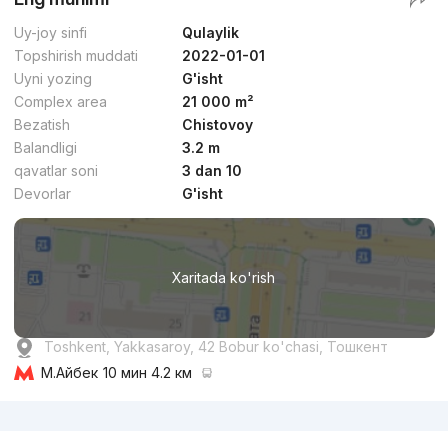
Uy-joy sinfi
Qulaylik
Topshirish muddati
2022-01-01
Uyni yozing
G'isht
Complex area
21 000 m²
Bezatish
Chistovoy
Balandligi
3.2 m
qavatlar soni
3 dan 10
Devorlar
G'isht
Xaritada ko'rish
Toshkent, Yakkasaroy, 42 Bobur ko'chasi, Тошкент
М.Айбек
10 мин 4.2 км
Reklama