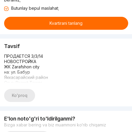
Butunlay bepul maslahat;
Kvartirani tanlang
Tavsif
ПРОДАЕТСЯ 3/3/14
НОВОСТРОЙКА
ЖК Zarafshon city
на: ул. Бабур
Яккасарайский район
Ор.р: Piramit Tower
Комната: 3
Этаж: 3
Ko'proq
Этажность: 14
Площадь: 85кв.м
Состояние: с ремонтом
С МЕБЕЛЬЮ И ТЕХНИКОЙ
E'lon noto'g'ri to'ldirilganmi?
Цена : 150 000y.e
Bizga xabar bering va biz muammoni ko‘rib chiqamiz
998903200504
998983629091