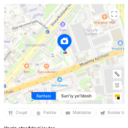
Xaritasi
Sun'iy yo'ldosh
Ovqat
Parklar
Maktablar
Bolalar bo