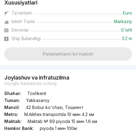
Xususiyatlari
Ta'mirlash
Euro
Isitish Tizimi
Markaziy
Devorlar
G'isht
Ship Balandligi
3.2 m
Parametrlarni ko'rsatish
Joylashuv va infratuzilma
Google Xaritalarda oching
Shahar:
Toshkent
Tuman:
Yakkasaroy
Manzil:
42 Bobur ko'chasi, Тошкент
Metro:
М.Айбек transportda 10 мин 4.2 км
Maktab:
Maktab № 89 piyoda 15 мин 1.6 км
Hamkor Bank:
piyoda 1 мин 100м