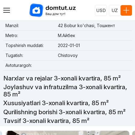
USD
UZ
Manzil:
42 Bobur ko'chasi, Тошкент
Metro:
М.Айбек
Topshirish muddati:
2022-01-01
Tugatish:
Chistovoy
Avtoturargoh:
Narxlar va rejalar 3-xonali kvartira, 85 m²
Joylashuv va infratuzilma 3-xonali kvartira,
85 m²
Xususiyatlari 3-xonali kvartira, 85 m²
Qurilishning borishi 3-xonali kvartira, 85 m²
Tavsif 3-xonali kvartira, 85 m²