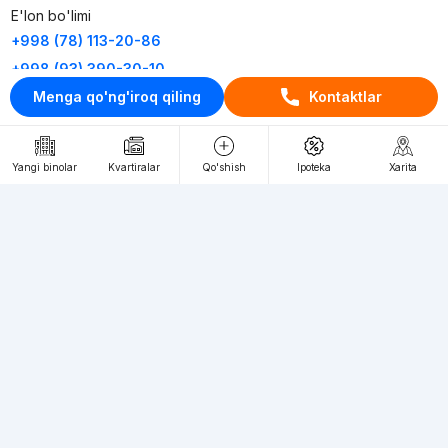
E'lon bo'limi
+998 (78) 113-20-86
+998 (93) 390-30-10
Menga qo'ng'iroq qiling
Kontaktlar
Пн-Пт. С 9:30 до 18:00
RU
UZ
Yangi binolar
Kvartiralar
Qo'shish
Ipoteka
Xarita
Kontaktlar
loyiha haqida
Webnow © loyihasi
Foydalanish shartlari
Maxfiylik siyosati
Ommaviy taklif