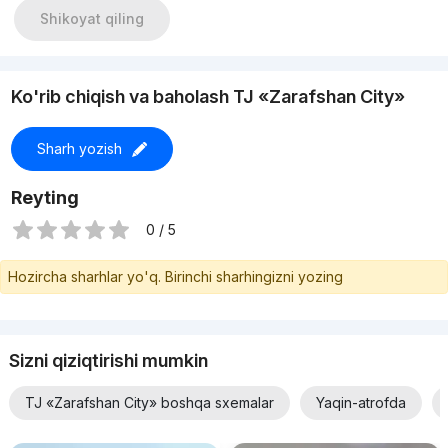
Shikoyat qiling
Ko'rib chiqish va baholash TJ «Zarafshan Сity»
Sharh yozish
Reyting
0 / 5
Hozircha sharhlar yo'q. Birinchi sharhingizni yozing
Sizni qiziqtirishi mumkin
TJ «Zarafshan Сity» boshqa sxemalar
Yaqin-atrofda