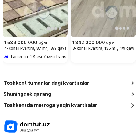
1 586 000 000
сўм
1 342 000 000
сўм
4-xonali kvartira, 87 m²,
8/9 qavat
3-xonali kvartira, 135 m²,
1/9 qavat
Ташкент
1.8 км 7 мин transportda
Toshkent tumanlaridagi kvartiralar
Shuningdek qarang
Toshkentda metroga yaqin kvartiralar