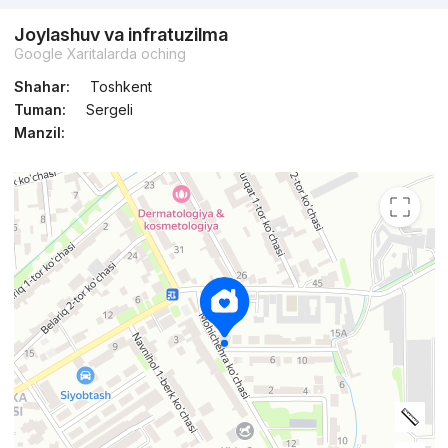
Joylashuv va infratuzilma
Google Xaritalarda oching
Shahar:
Toshkent
Tuman:
Sergeli
Manzil: