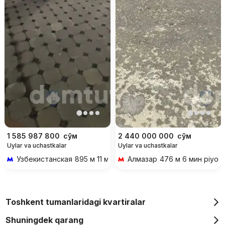
1 585 987 800
сўм
2 440 000 000
сўм
Uylar va uchastkalar
Uylar va uchastkalar
Узбекистанская
895 м 11 мин piyoda
Алмазар
476 м 6 мин piyod
Toshkent tumanlaridagi kvartiralar
Shuningdek qarang