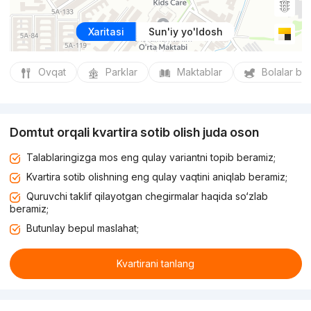
Xaritasi
Sun'iy yo'ldosh
Ovqat
Parklar
Maktablar
Bolalar bo
Domtut orqali kvartira sotib olish juda oson
Talablaringizga mos eng qulay variantni topib beramiz;
Kvartira sotib olishning eng qulay vaqtini aniqlab beramiz;
Quruvchi taklif qilayotgan chegirmalar haqida so‘zlab
beramiz;
Butunlay bepul maslahat;
Kvartirani tanlang