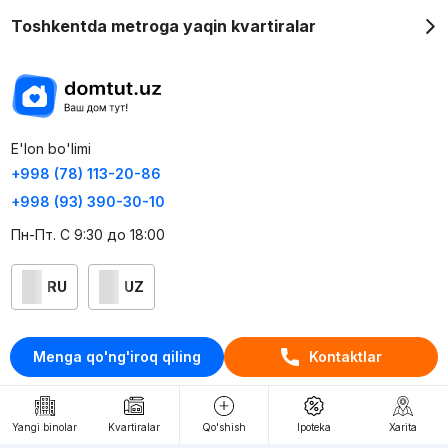
Toshkentda metroga yaqin kvartiralar
E'lon bo'limi
+998 (78) 113-20-86
+998 (93) 390-30-10
Пн-Пт. С 9:30 до 18:00
RU
UZ
Kontaktlar
Menga qo'ng'iroq qiling
Kontaktlar
loyiha haqida
Webnow © loyihasi
Yangi binolar
Kvartiralar
Qo'shish
Ipoteka
Xarita