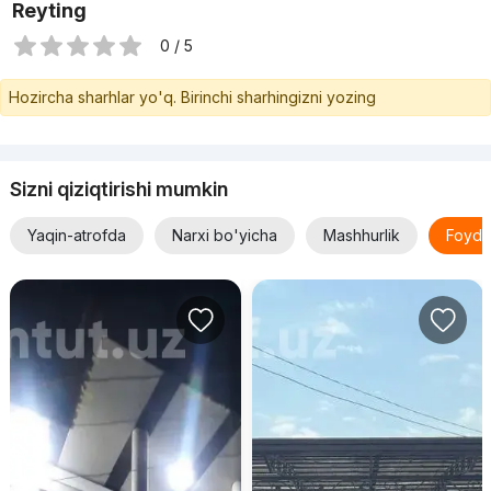
Reyting
0 / 5
Hozircha sharhlar yo'q. Birinchi sharhingizni yozing
Sizni qiziqtirishi mumkin
Yaqin-atrofda
Narxi bo'yicha
Mashhurlik
Foyda