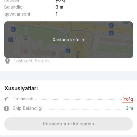
Balandligi
3 m
qavatlar soni
1
Xaritada ko'rish
Toshkent, Sergeli,
Reklama
Xususiyatlari
Ta'mirlash
Yo'q
Ship Balandligi
3 m
Parametrlarni ko'rsatish