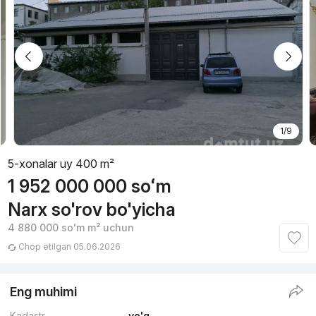
1/9
5-xonalar uy 400 m²
1 952 000 000
soʻm
Narx so'rov bo'yicha
4 880 000
soʻm
m² uchun
Chop etilgan 05.06.2026
Eng muhimi
Kadastr
yo'q