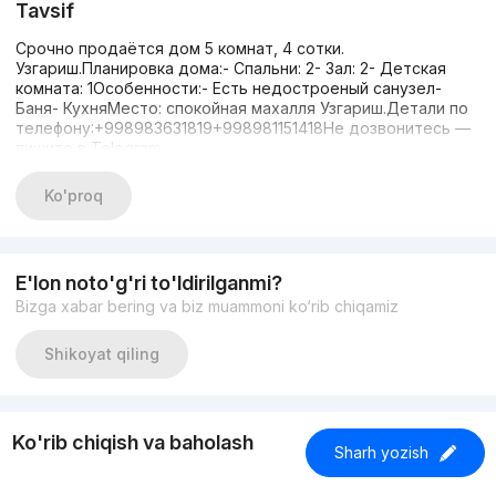
Tavsif
Срочно продаётся дом 5 комнат, 4 сотки.
Узгариш.Планировка дома:- Спальни: 2- Зал: 2- Детская
комната: 1Особенности:- Есть недостроеный санузел-
Баня- КухняМесто: спокойная махалля Узгариш.Детали по
телефону:+998983631819+998981151418Не дозвонитесь —
пишите в Telegram.
Ko'proq
E'lon noto'g'ri to'ldirilganmi?
Bizga xabar bering va biz muammoni ko‘rib chiqamiz
Shikoyat qiling
Ko'rib chiqish va baholash
Sharh yozish