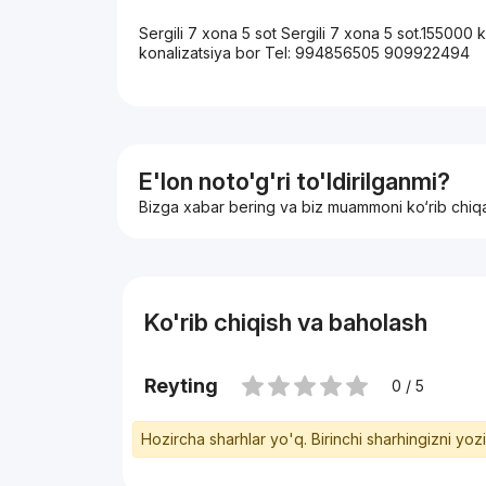
Sergili 7 xona 5 sot Sergili 7 xona 5 sot.155000
konalizatsiya bor Tel: 994856505 909922494
E'lon noto'g'ri to'ldirilganmi?
Bizga xabar bering va biz muammoni ko‘rib chiq
Ko'rib chiqish va baholash
Reyting
0 / 5
Hozircha sharhlar yo'q. Birinchi sharhingizni yoz