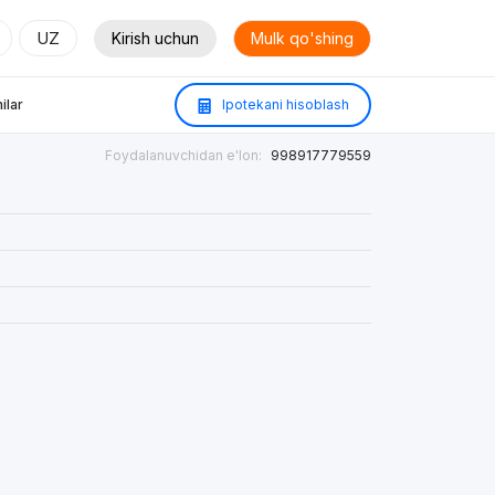
UZ
Kirish uchun
Mulk qo'shing
ilar
Ipotekani hisoblash
Foydalanuvchidan e'lon:
998917779559