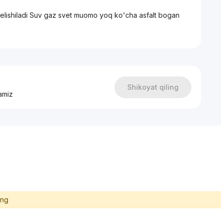
 kelishiladi Suv gaz svet muomo yoq ko'cha asfalt bogan
Shikoyat qiling
amiz
ing