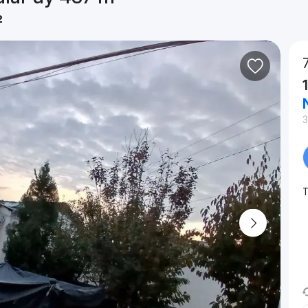
²
3
T