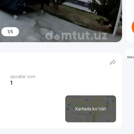
1/5
Rek
qavatlar soni
1
Xaritada ko'rish