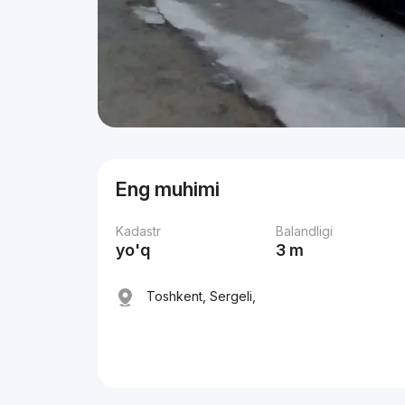
Eng muhimi
Kadastr
Balandligi
yo'q
3 m
Toshkent, Sergeli,