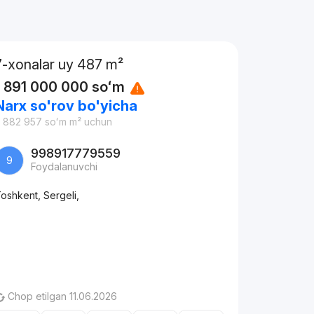
7-xonalar uy 487 m²
1 891 000 000
soʻm
Narx so'rov bo'yicha
 882 957
soʻm
m² uchun
998917779559
9
Foydalanuvchi
oshkent, Sergeli,
Chop etilgan 11.06.2026