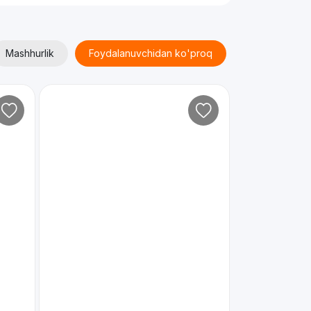
Mashhurlik
Foydalanuvchidan ko'proq