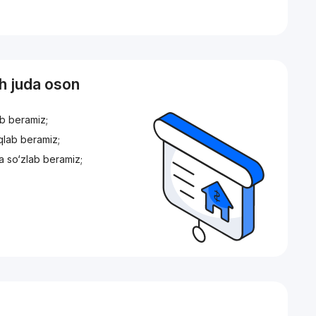
sh juda oson
ib beramiz;
iqlab beramiz;
a so‘zlab beramiz;