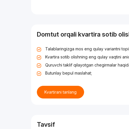
Domtut orqali kvartira sotib oli
Talablaringizga mos eng qulay variantni top
Kvartira sotib olishning eng qulay vaqtini an
Quruvchi taklif qilayotgan chegirmalar haqid
Butunlay bepul maslahat;
Kvartirani tanlang
Tavsif