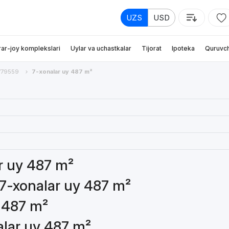
UZS
USD
rar-joy komplekslari
Uylar va uchastkalar
Tijorat
Ipoteka
Quruvch
779559
7-xonalar uy 487 m²
ar uy 487 m²
 7-xonalar uy 487 m²
y 487 m²
alar uy 487 m²