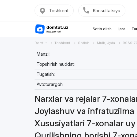
Toshkent
Konsultatsiya
Sotib olish
Ijara
Tu
Domtut
Toshkent
Sotish
Mulk, Uyda
998917
Manzil:
Topshirish muddati:
Tugatish:
Avtoturargoh:
Narxlar va rejalar 7-xonal
Joylashuv va infratuzilma
Xususiyatlari 7-xonalar u
Qurilishning borishi 7-xon