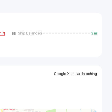
o'q
Ship Balandligi
3 m
Google Xaritalarda oching