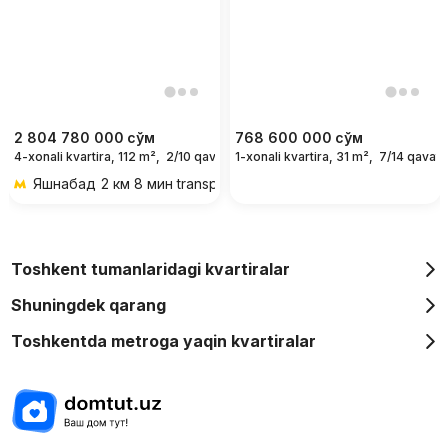
2 804 780 000
сўм
768 600 000
сўм
4-xonali kvartira, 112 m²,
2/10 qavat
1-xonali kvartira, 31 m²,
7/14 qavat
Яшнабад
2 км 8 мин transportda
Toshkent tumanlaridagi kvartiralar
Shuningdek qarang
Toshkentda metroga yaqin kvartiralar