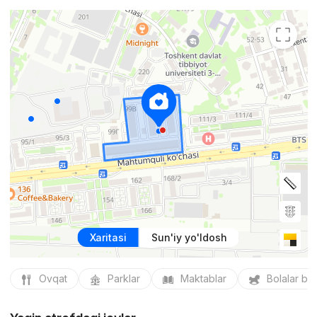
Xaritasi
Sun'iy yo'ldosh
Ovqat
Parklar
Maktablar
Bolalar bo