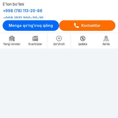
E'lon bo'limi
+998 (78) 113-20-86
+998 (93) 390-30-10
Menga qo'ng'iroq qiling
Kontaktlar
Пн-Пт. С 9:30 до 18:00
RU
UZ
Yangi binolar
Kvartiralar
Qo'shish
Ipoteka
Xarita
Kontaktlar
loyiha haqida
Webnow © loyihasi
Foydalanish shartlari
Maxfiylik siyosati
Ommaviy taklif