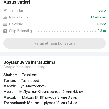
Xususiyatlari
Ta'mirlash
Euro
Isitish Tizimi
Markaziy
Devorlar
G'isht
Ship Balandligi
3.3 m
Parametrlarni ko'rsatish
Joylashuv va infratuzilma
Google Xaritalarda oching
Shahar:
Toshkent
Tuman:
Yashnobod
Manzil:
ул. Махтумкули
Metro:
М.Дустлик-2 transportda 10 мин 4.8 км
Maktab:
Maktab № 161 piyoda 8 мин 3.3 км
Tashselmash Makro:
piyoda 18 мин 1.4 км