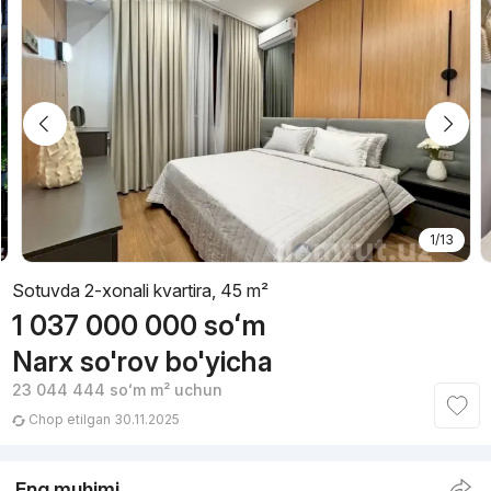
1/13
Sotuvda 2-xonali kvartira, 45 m²
1 037 000 000
soʻm
Narx so'rov bo'yicha
23 044 444
soʻm
m² uchun
Chop etilgan 30.11.2025
Eng muhimi