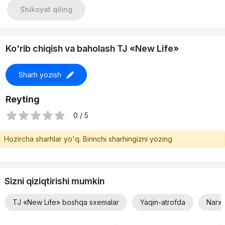
+998908293388 ЖК "New life
Shikoyat qiling
Ko'rib chiqish va baholash TJ «New Life»
Sharh yozish
Reyting
0 / 5
Hozircha sharhlar yo'q. Birinchi sharhingizni yozing
Sizni qiziqtirishi mumkin
TJ «New Life» boshqa sxemalar
Yaqin-atrofda
Narxi