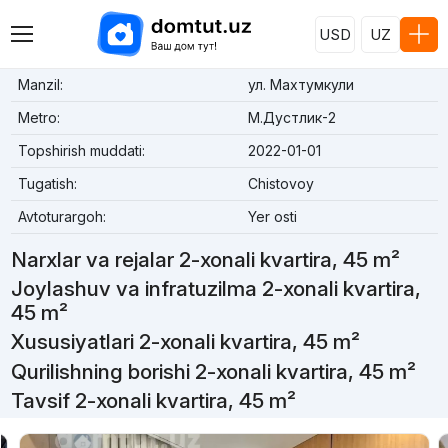
USD
UZ
Manzil:
ул. Махтумкули
Metro:
М.Дустлик-2
Topshirish muddati:
2022-01-01
Tugatish:
Chistovoy
Avtoturargoh:
Yer osti
Narxlar va rejalar 2-xonali kvartira, 45 m²
Joylashuv va infratuzilma 2-xonali kvartira,
45 m²
Xususiyatlari 2-xonali kvartira, 45 m²
Qurilishning borishi 2-xonali kvartira, 45 m²
Tavsif 2-xonali kvartira, 45 m²