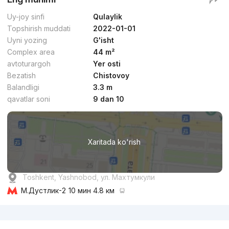
Uy-joy sinfi
Qulaylik
Topshirish muddati
2022-01-01
Uyni yozing
G'isht
Complex area
44 m²
avtoturargoh
Yer osti
Bezatish
Chistovoy
Balandligi
3.3 m
qavatlar soni
9 dan 10
Xaritada ko'rish
Toshkent, Yashnobod, ул. Махтумкули
М.Дустлик-2
10 мин 4.8 км
Reklama