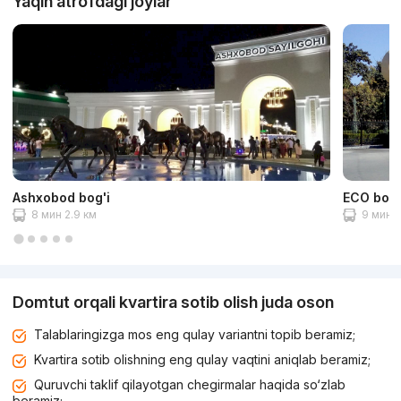
Yaqin atrofdagi joylar
Ashxobod bog'i
ECO bog'
8 мин 2.9 км
9 мин 3
Domtut orqali kvartira sotib olish juda oson
Talablaringizga mos eng qulay variantni topib beramiz;
Kvartira sotib olishning eng qulay vaqtini aniqlab beramiz;
Quruvchi taklif qilayotgan chegirmalar haqida so‘zlab
beramiz;