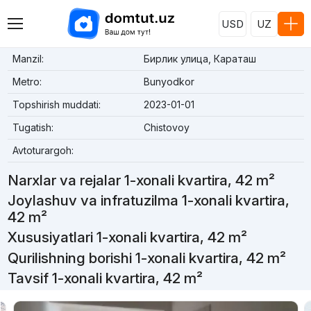
USD
UZ
Manzil:
Бирлик улица, Караташ
Metro:
Bunyodkor
Topshirish muddati:
2023-01-01
Tugatish:
Chistovoy
Avtoturargoh:
Narxlar va rejalar 1-xonali kvartira, 42 m²
Joylashuv va infratuzilma 1-xonali kvartira,
42 m²
Xususiyatlari 1-xonali kvartira, 42 m²
Qurilishning borishi 1-xonali kvartira, 42 m²
Tavsif 1-xonali kvartira, 42 m²