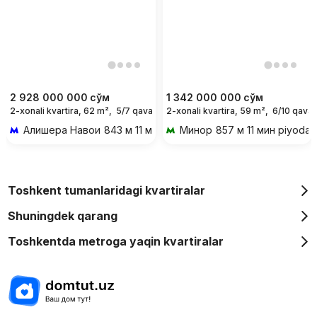
2 928 000 000
сўм
1 342 000 000
сўм
2-xonali kvartira, 62 m²,
5/7 qavat
2-xonali kvartira, 59 m²,
6/10 qavat
Алишера Навои
843 м 11 мин piyoda
Минор
857 м 11 мин piyoda
Toshkent tumanlaridagi kvartiralar
Shuningdek qarang
Toshkentda metroga yaqin kvartiralar