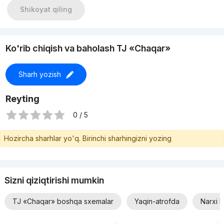
Shikoyat qiling
Ko'rib chiqish va baholash TJ «Chaqar»
Sharh yozish
Reyting
0 / 5
Hozircha sharhlar yo'q. Birinchi sharhingizni yozing
Sizni qiziqtirishi mumkin
TJ «Chaqar» boshqa sxemalar
Yaqin-atrofda
Narxi 