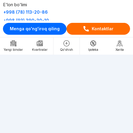
E'lon bo'limi
+998 (78) 113-20-86
+998 (93) 390-30-10
Menga qo'ng'iroq qiling
Kontaktlar
Пн-Пт. С 9:30 до 18:00
RU
UZ
Yangi binolar
Kvartiralar
Qo'shish
Ipoteka
Xarita
Kontaktlar
loyiha haqida
Webnow © loyihasi
Foydalanish shartlari
Maxfiylik siyosati
Ommaviy taklif