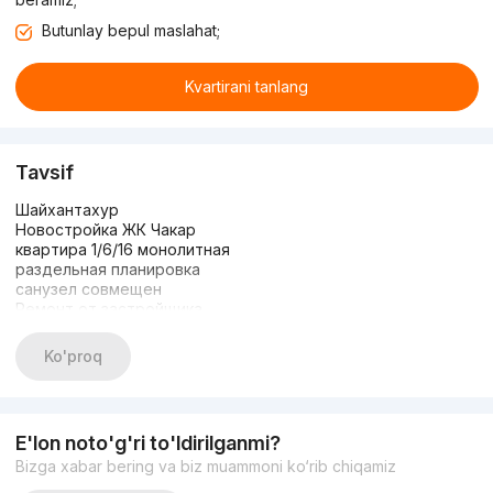
Butunlay bepul maslahat;
Kvartirani tanlang
Tavsif
Шайхантахур
Новостройка ЖК Чакар
квартира 1/6/16 монолитная
раздельная планировка
санузел совмещен
Ремонт от застройщика
общая площадь 42м2
Орр рядом Метро Дружбы народов
Ko'proq
цена 72000
+998949913377
E'lon noto'g'ri to'ldirilganmi?
Bizga xabar bering va biz muammoni ko‘rib chiqamiz