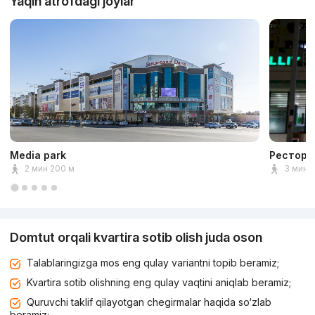
Yaqin atrofdagi joylar
Media park
Рестора
2 мин 200 м
3 мин 
Domtut orqali kvartira sotib olish juda oson
Talablaringizga mos eng qulay variantni topib beramiz;
Kvartira sotib olishning eng qulay vaqtini aniqlab beramiz;
Quruvchi taklif qilayotgan chegirmalar haqida so‘zlab
beramiz;