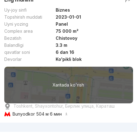
Uy-joy sinfi
Biznes
Topshirish muddati
2023-01-01
Uyni yozing
Panel
Complex area
75 000 m²
Bezatish
Chistovoy
Balandligi
3.3 m
qavatlar soni
6 dan 16
Devorlar
Ko'pikli blok
Xaritada ko'rish
Toshkent, Shayxontohur, Бирлик улица, Караташ
Bunyodkor
504 м 6 мин
Reklama