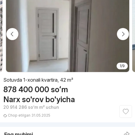
1/9
Sotuvda 1-xonali kvartira, 42 m²
878 400 000
soʻm
Narx so'rov bo'yicha
20 914 286
soʻm
m² uchun
Chop etilgan 31.05.2025
Eng muhimi