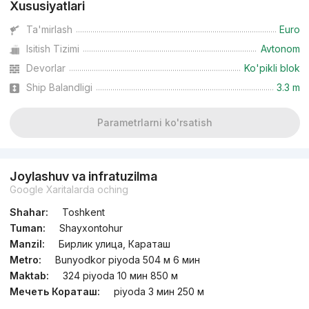
Xususiyatlari
Ta'mirlash
Euro
Isitish Tizimi
Avtonom
Devorlar
Ko'pikli blok
Ship Balandligi
3.3 m
Parametrlarni ko'rsatish
Joylashuv va infratuzilma
Google Xaritalarda oching
Shahar:
Toshkent
Tuman:
Shayxontohur
Manzil:
Бирлик улица, Караташ
Metro:
Bunyodkor piyoda 504 м 6 мин
Maktab:
324 piyoda 10 мин 850 м
Мечеть Кораташ:
piyoda 3 мин 250 м