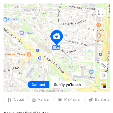
Xaritasi
Sun'iy yo'ldosh
Ovqat
Parklar
Maktablar
Bolalar bo