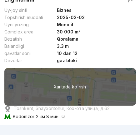
Uy-joy sinfi
Biznes
Topshirish muddati
2025-02-02
Uyni yozing
Monolit
Complex area
30 000 m²
Bezatish
Qoralama
Balandligi
3.3 m
qavatlar soni
10 dan 12
Devorlar
gaz bloki
Xaritada ko'rish
Toshkent, Shayxontohur, Кох-ота улица, д.62
Bodomzor
2 км 8 мин
Reklama