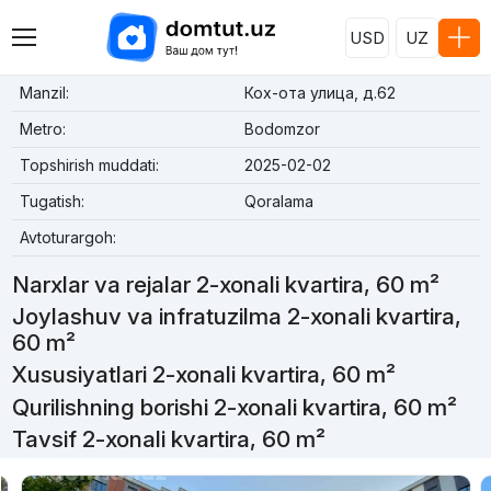
USD
UZ
Manzil:
Кох-ота улица, д.62
Metro:
Bodomzor
Topshirish muddati:
2025-02-02
Tugatish:
Qoralama
Avtoturargoh:
Narxlar va rejalar 2-xonali kvartira, 60 m²
Joylashuv va infratuzilma 2-xonali kvartira,
60 m²
Xususiyatlari 2-xonali kvartira, 60 m²
Qurilishning borishi 2-xonali kvartira, 60 m²
Tavsif 2-xonali kvartira, 60 m²