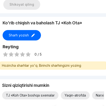
Shikoyat qiling
Ko'rib chiqish va baholash TJ «Koh Ota»
Sharh yozish
Reyting
0 / 5
Hozircha sharhlar yo'q. Birinchi sharhingizni yozing
Sizni qiziqtirishi mumkin
TJ «Koh Ota» boshqa sxemalar
Yaqin-atrofda
Narxi 