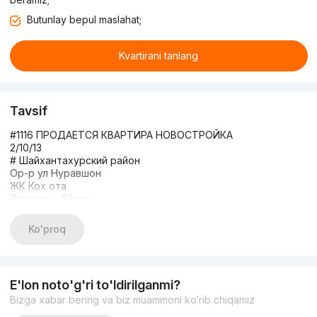
Butunlay bepul maslahat;
Kvartirani tanlang
Tavsif
#1116 ПРОДАЕТСЯ КВАРТИРА НОВОСТРОЙКА
2/10/13
# Шайхантахурский район
Ор-р ул Нуравшон
ЖК Кох ота
Площадь: 60кв.м
Состояние: с ремонтом
ЦЕНА: $108. 000
Ko'proq
+998982222290
Другие варианты: xonodon_uz
E'lon noto'g'ri to'ldirilganmi?
Bizga xabar bering va biz muammoni ko‘rib chiqamiz