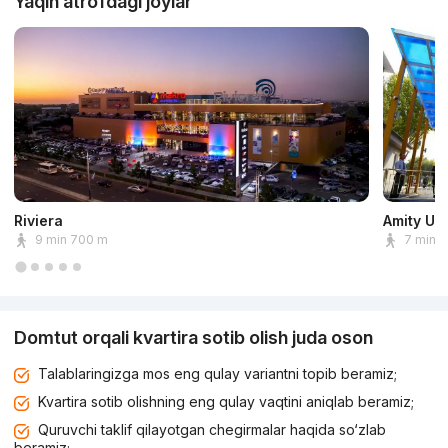
Yaqin atrofdagi joylar
Riviera
Amity Un
9 min 700 m
7 min 
Domtut orqali kvartira sotib olish juda oson
Talablaringizga mos eng qulay variantni topib beramiz;
Kvartira sotib olishning eng qulay vaqtini aniqlab beramiz;
Quruvchi taklif qilayotgan chegirmalar haqida so‘zlab
beramiz;