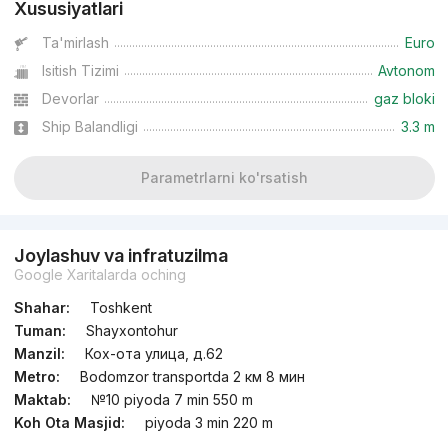
Xususiyatlari
Ta'mirlash
Euro
Isitish Tizimi
Avtonom
Devorlar
gaz bloki
Ship Balandligi
3.3 m
Parametrlarni ko'rsatish
Joylashuv va infratuzilma
Google Xaritalarda oching
Shahar:
Toshkent
Tuman:
Shayxontohur
Manzil:
Кох-ота улица, д.62
Metro:
Bodomzor transportda 2 км 8 мин
Maktab:
№10 piyoda 7 min 550 m
Koh Ota Masjid:
piyoda 3 min 220 m