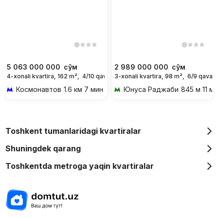
5 063 000 000
сўм
2 989 000 000
сўм
4-xonali kvartira, 162 m²,
4/10 qavat
3-xonali kvartira, 98 m²,
6/9 qavat
Космонавтов
1.6 км 7 мин transportda
Юнуса Раджаби
845 м 11 м
Toshkent tumanlaridagi kvartiralar
Shuningdek qarang
Toshkentda metroga yaqin kvartiralar