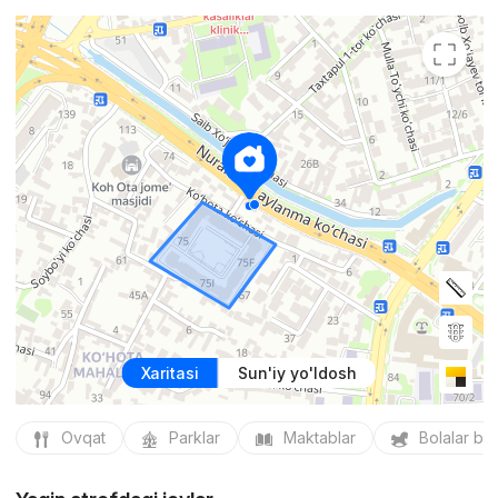
Xaritasi
Sun'iy yo'ldosh
Ovqat
Parklar
Maktablar
Bolalar bo