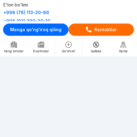
E'lon bo'limi
+998 (78) 113-20-86
+998 (93) 390-30-10
Menga qo'ng'iroq qiling
Kontaktlar
Пн-Пт. С 9:30 до 18:00
RU
UZ
Yangi binolar
Kvartiralar
Qo'shish
Ipoteka
Xarita
Kontaktlar
loyiha haqida
Webnow © loyihasi
Foydalanish shartlari
Maxfiylik siyosati
Ommaviy taklif