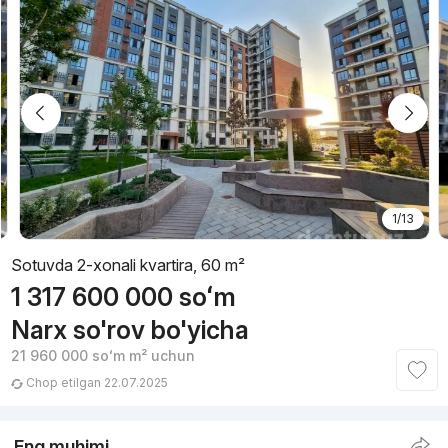
1/13
Sotuvda 2-xonali kvartira, 60 m²
1 317 600 000
soʻm
Narx so'rov bo'yicha
21 960 000
soʻm
m² uchun
Chop etilgan 22.07.2025
Eng muhimi