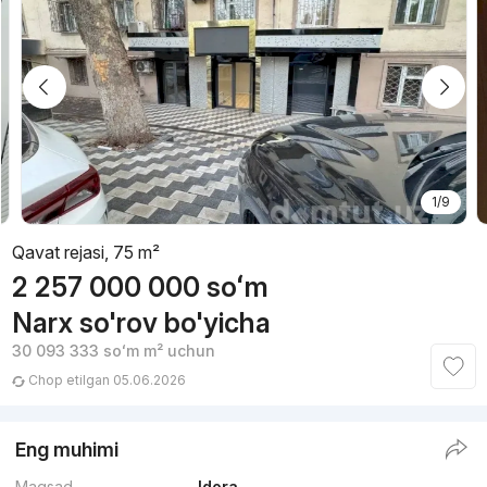
1/9
Qavat rejasi, 75 m²
2 257 000 000
soʻm
Narx so'rov bo'yicha
30 093 333
soʻm
m² uchun
Chop etilgan 05.06.2026
Eng muhimi
Maqsad
Idora