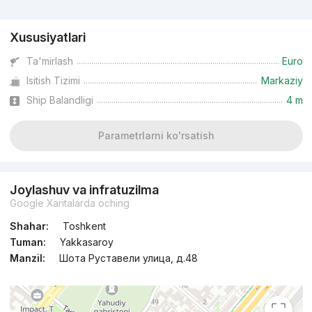
Reklama
Xususiyatlari
Ta'mirlash
Euro
Isitish Tizimi
Markaziy
Ship Balandligi
4 m
Parametrlarni ko'rsatish
Joylashuv va infratuzilma
Google Xaritalarda oching
Shahar:
Toshkent
Tuman:
Yakkasaroy
Manzil:
Шота Руставели улица, д.48