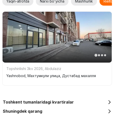
Yaqin-atrofda
Narxi bo'yicha
Mashhurlik
Rielt
Topshirilishi 3kv 2026
,
Abdulaziz
Yashnobod, Махтумкули улица, Дустабад махалля
Toshkent tumanlaridagi kvartiralar
Shuningdek qarang