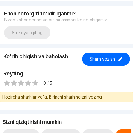
E'lon noto'g'ri to'ldirilganmi?
Bizga xabar bering va biz muammoni ko‘rib chiqamiz
Shikoyat qiling
Ko'rib chiqish va baholash
Sharh yozish
Reyting
0 / 5
Hozircha sharhlar yo'q. Birinchi sharhingizni yozing
Sizni qiziqtirishi mumkin