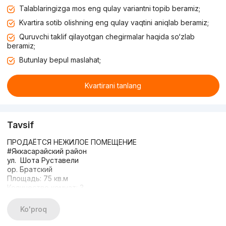
Talablaringizga mos eng qulay variantni topib beramiz;
Kvartira sotib olishning eng qulay vaqtini aniqlab beramiz;
Quruvchi taklif qilayotgan chegirmalar haqida so‘zlab
beramiz;
Butunlay bepul maslahat;
Kvartirani tanlang
Tavsif
ПРОДАЁТСЯ НЕЖИЛОЕ ПОМЕЩЕНИЕ
#Яккасарайский район
ул. Шота Руставели
ор. Братский
Площадь: 75 кв.м
Количество комнат: 3
-евроремонт
ЦЕНА: $185.000
Ko'proq
+998933373776