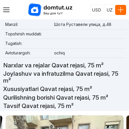
USD
UZ
Manzil:
Шота Руставели улица, д.48
Topshirish muddati:
Tugatish:
Avtoturargoh:
ochiq
Narxlar va rejalar Qavat rejasi, 75 m²
Joylashuv va infratuzilma Qavat rejasi, 75
m²
Xususiyatlari Qavat rejasi, 75 m²
Qurilishning borishi Qavat rejasi, 75 m²
Tavsif Qavat rejasi, 75 m²