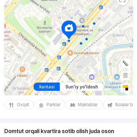
Xaritasi
Sun'iy yo'ldosh
Ovqat
Parklar
Maktablar
Bolalar bo
Domtut orqali kvartira sotib olish juda oson