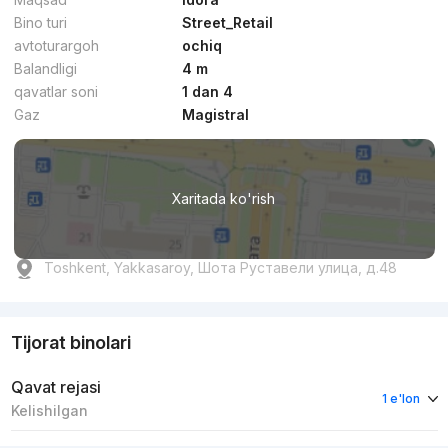
Bino turi
Street_Retail
avtoturargoh
ochiq
Balandligi
4 m
qavatlar soni
1 dan 4
Gaz
Magistral
Xaritada ko'rish
Toshkent, Yakkasaroy, Шота Руставели улица, д.48
Tijorat binolari
Qavat rejasi
1 e'lon
Kelishilgan