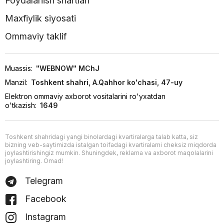
Foydalanish shartlari
Maxfiylik siyosati
Ommaviy taklif
Muassis:
"WEBNOW" MChJ
Manzil:
Toshkent shahri, A.Qahhor ko'chasi, 47-uy
Elektron ommaviy axborot vositalarini ro'yxatdan
o'tkazish:
1649
Toshkent shahridagi yangi binolardagi kvartiralarga talab katta, siz
bizning veb-saytimizda istalgan toifadagi kvartiralarni cheksiz miqdorda
joylashtirishingiz mumkin. Shuningdek, reklama va axborot maqolalarini
joylashtiring. Omad!
Telegram
Facebook
Instagram