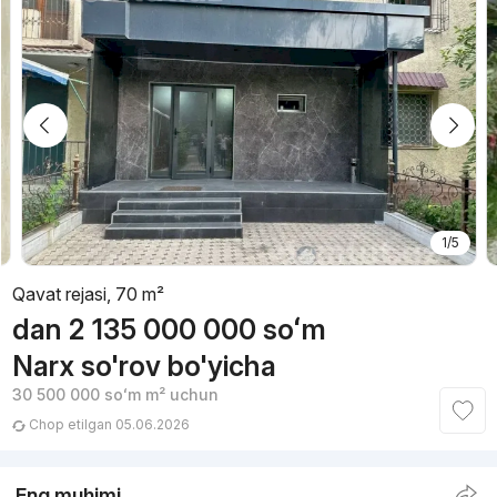
1/5
Qavat rejasi, 70 m²
dan
2 135 000 000
soʻm
Narx so'rov bo'yicha
30 500 000
soʻm
m² uchun
Chop etilgan 05.06.2026
Eng muhimi