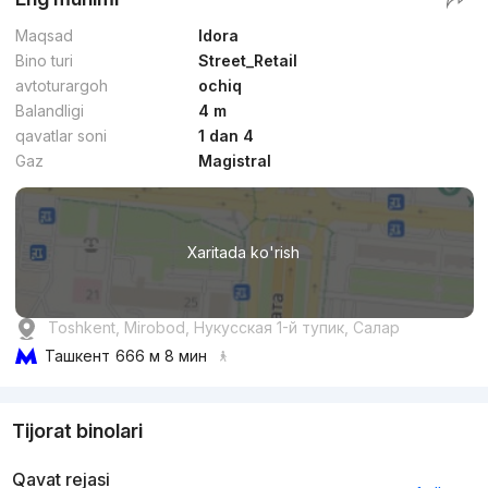
Maqsad
Idora
Bino turi
Street_Retail
avtoturargoh
ochiq
Balandligi
4 m
qavatlar soni
1 dan 4
Gaz
Magistral
Xaritada ko'rish
Toshkent, Mirobod, Нукусская 1-й тупик, Салар
Ташкент
666 м 8 мин
Tijorat binolari
Qavat rejasi