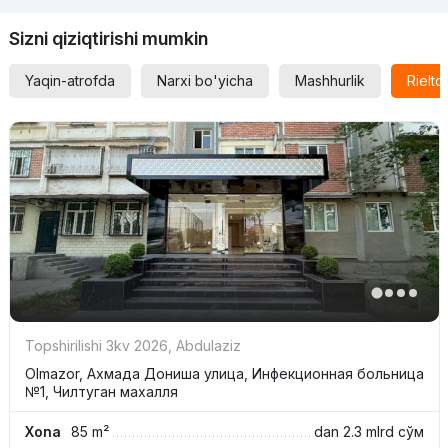
Sizni qiziqtirishi mumkin
Yaqin-atrofda
Narxi bo'yicha
Mashhurlik
Rielt
Topshirilishi 3kv 2026
,
Abdulaziz
Olmazor, Ахмада Дониша улица, Инфекционная больница
№1, Чилтуган махалля
Xona
85 m²
dan
2.3 mlrd
сўм