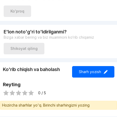
Под любой вид бизнеса
Есть арендатор 1.200
Ko'proq
Цена: $175.000 Торг
+998933373776
E'lon noto'g'ri to'ldirilganmi?
Bizga xabar bering va biz muammoni ko‘rib chiqamiz
Shikoyat qiling
Ko'rib chiqish va baholash
Sharh yozish
Reyting
0 / 5
Hozircha sharhlar yo'q. Birinchi sharhingizni yozing