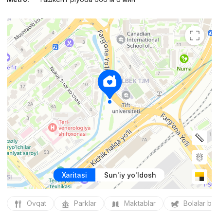
Xaritasi
Sun'iy yo'ldosh
Ovqat
Parklar
Maktablar
Bolalar bo