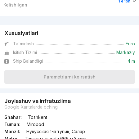
1 e'lon
Kelishilgan
Reklama
Xususiyatlari
Ta'mirlash
Euro
Isitish Tizimi
Markaziy
Ship Balandligi
4 m
Parametrlarni ko'rsatish
Joylashuv va infratuzilma
Google Xaritalarda oching
Shahar:
Toshkent
Tuman:
Mirobod
Manzil:
Нукусская 1-й тупик, Салар
Metro:
Ташкент piyoda 666 м 8 мин