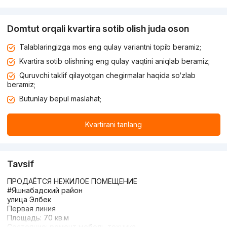
Domtut orqali kvartira sotib olish juda oson
Talablaringizga mos eng qulay variantni topib beramiz;
Kvartira sotib olishning eng qulay vaqtini aniqlab beramiz;
Quruvchi taklif qilayotgan chegirmalar haqida so‘zlab
beramiz;
Butunlay bepul maslahat;
Kvartirani tanlang
Tavsif
ПРОДАЁТСЯ НЕЖИЛОЕ ПОМЕЩЕНИЕ
#Яшнабадский район
улица Элбек
Первая линия
Площадь: 70 кв.м
Состояние: ремонт мебель техника