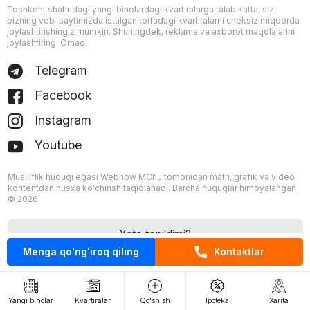
Toshkent shahridagi yangi binolardagi kvartiralarga talab katta, siz
bizning veb-saytimizda istalgan toifadagi kvartiralarni cheksiz miqdorda
joylashtirishingiz mumkin. Shuningdek, reklama va axborot maqolalarini
joylashtiring. Omad!
Telegram
Facebook
Instagram
Youtube
Mualliflik huquqi egasi Webnow MChJ tomonidan matn, grafik va video
kontentdan nusxa ko'chirish taqiqlanadi. Barcha huquqlar himoyalangan
© 2026
Xato topildimi?
Menga qo'ng'iroq qiling
Kontaktlar
Yangi binolar
Kvartiralar
Qo'shish
Ipoteka
Xarita