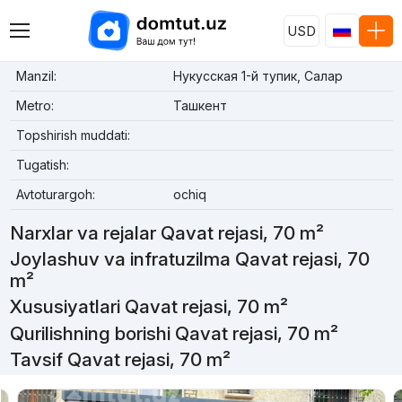
USD
Manzil:
Нукусская 1-й тупик, Салар
Metro:
Ташкент
Topshirish muddati:
Tugatish:
Avtoturargoh:
ochiq
Narxlar va rejalar Qavat rejasi, 70 m²
Joylashuv va infratuzilma Qavat rejasi, 70
m²
Xususiyatlari Qavat rejasi, 70 m²
Qurilishning borishi Qavat rejasi, 70 m²
Tavsif Qavat rejasi, 70 m²