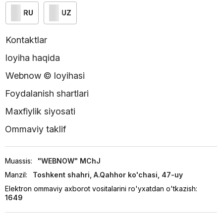
RU
UZ
Kontaktlar
loyiha haqida
Webnow © loyihasi
Foydalanish shartlari
Maxfiylik siyosati
Ommaviy taklif
Muassis:
"WEBNOW" MChJ
Manzil:
Toshkent shahri, A.Qahhor ko'chasi, 47-uy
Elektron ommaviy axborot vositalarini ro'yxatdan o'tkazish:
1649