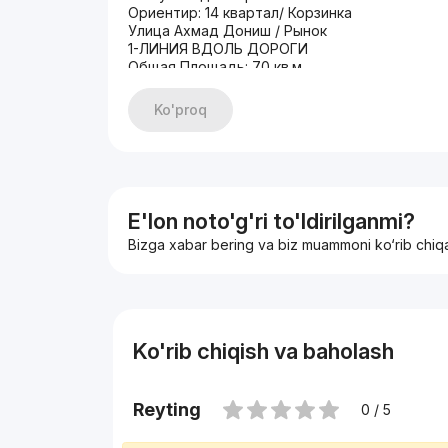
Ориентир: 14 квартал/ Корзинка
Улица Ахмад Дониш / Рынок
1-ЛИНИЯ ВДОЛЬ ДОРОГИ
Общая Площадь: 70 кв.м
3-4 Парковочных мест
Фасад 12 метр
Ko'proq
ЦЕНА: 155.000$
+998933373776
E'lon noto'g'ri to'ldirilganmi?
Bizga xabar bering va biz muammoni ko‘rib chiq
Ko'rib chiqish va baholash
Reyting
0 / 5