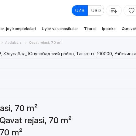
UZS
USD
rar-joy komplekslari
Uylar va uchastkalar
Tijorat
Ipoteka
Quruvch
Abdulaziz
Qavat rejasi, 70 m²
2, Юнусабад, Юнусабадский район, Ташкент, 100000, Узбекист
jasi, 70 m²
Qavat rejasi, 70 m²
 70 m²