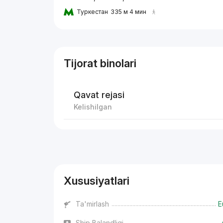
Туркестан
335 м 4 мин
Tijorat binolari
Qavat rejasi
Kelishilgan
Reklama
Xususiyatlari
Ta'mirlash
E
Ship Balandligi