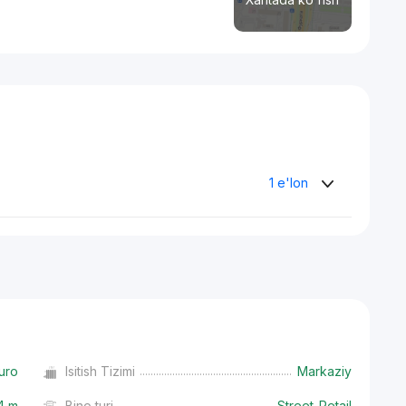
1 e'lon
uro
Isitish Tizimi
Markaziy
4 m
Bino turi
Street_Retail