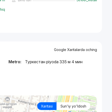
hiq
Google Xaritalarda oching
Metro:
Туркестан piyoda 335 м 4 мин
Xaritasi
Sun'iy yo'ldosh