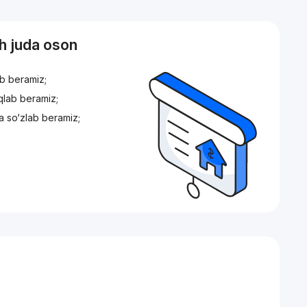
sh juda oson
ib beramiz;
iqlab beramiz;
a so‘zlab beramiz;