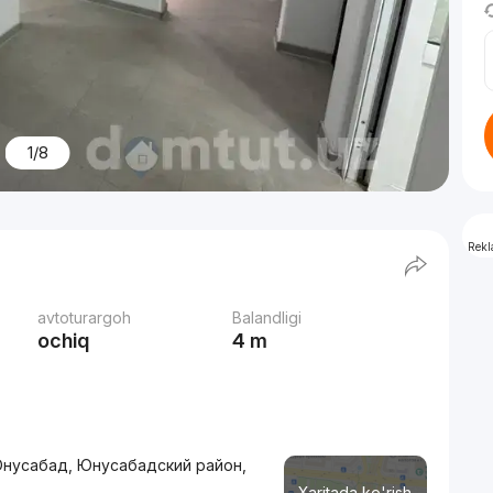
1/8
Rek
avtoturargoh
Balandligi
ochiq
4 m
 Юнусабад, Юнусабадский район,
Xaritada ko'rish