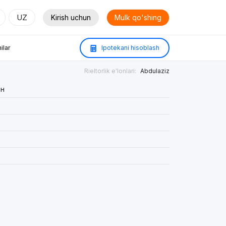
UZ
Kirish uchun
Mulk qo'shing
ilar
Ipotekani hisoblash
Rieltorlik e'lonlari:
Abdulaziz
ан