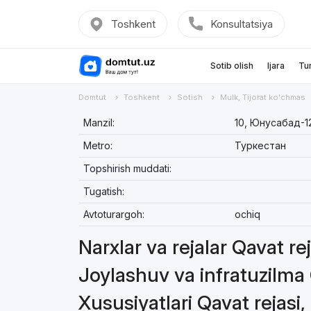
Toshkent
Konsultatsiya
Sotib olish
Ijara
Tu
Domtut
Toshkent
Sotish
Mulk, Tijorat ko'chmas
Manzil:
10, Юнусабад-1
Metro:
Туркестан
Topshirish muddati:
Tugatish:
Avtoturargoh:
ochiq
Narxlar va rejalar Qavat re
Joylashuv va infratuzilma 
Xususiyatlari Qavat rejasi,