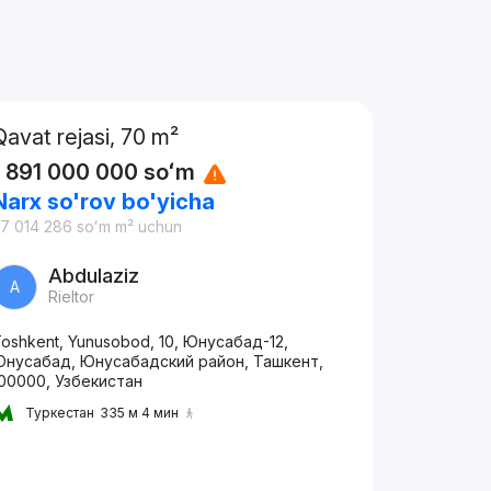
Qavat rejasi, 70 m²
1 891 000 000
soʻm
Narx so'rov bo'yicha
7 014 286
soʻm
m² uchun
Abdulaziz
A
Rieltor
oshkent, Yunusobod, 10, Юнусабад-12,
Юнусабад, Юнусабадский район, Ташкент,
00000, Узбекистан
Туркестан
335 м 4 мин