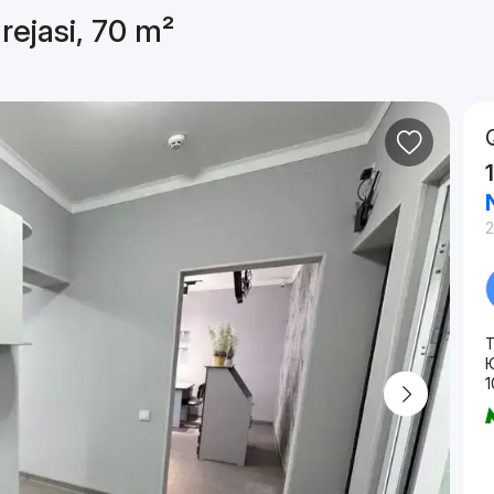
rejasi, 70 m²
2
T
1