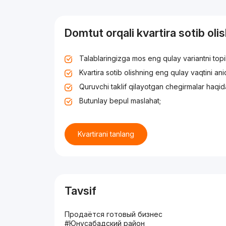
Domtut orqali kvartira sotib oli
Talablaringizga mos eng qulay variantni top
Kvartira sotib olishning eng qulay vaqtini an
Quruvchi taklif qilayotgan chegirmalar haqid
Butunlay bepul maslahat;
Kvartirani tanlang
Tavsif
Продаётся готовый бизнес
#Юнусабадский район