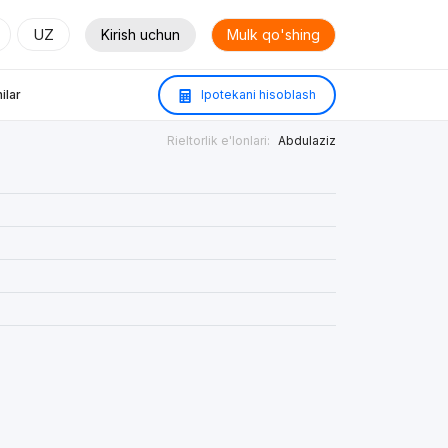
UZ
Kirish uchun
Mulk qo'shing
ilar
Ipotekani hisoblash
Rieltorlik e'lonlari:
Abdulaziz