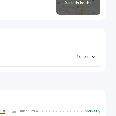
Xaritada ko'rish
1 e'lon
o'q
Isitish Tizimi
Markaziy