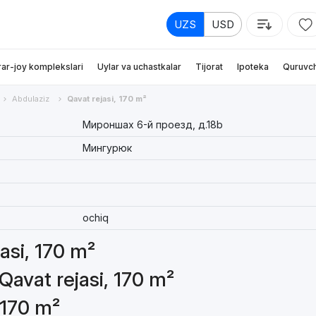
UZS
USD
rar-joy komplekslari
Uylar va uchastkalar
Tijorat
Ipoteka
Quruvch
Abdulaziz
Qavat rejasi, 170 m²
Мироншах 6-й проезд, д.18b
Мингурюк
ochiq
jasi, 170 m²
Qavat rejasi, 170 m²
 170 m²