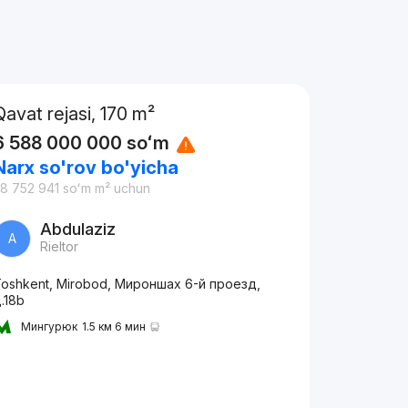
Qavat rejasi, 170 m²
6 588 000 000
soʻm
Narx so'rov bo'yicha
8 752 941
soʻm
m² uchun
Abdulaziz
A
Rieltor
oshkent, Mirobod, Мироншах 6-й проезд,
.18b
Мингурюк
1.5 км 6 мин