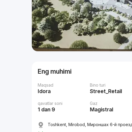
Eng muhimi
Maqsad
Bino turi
Idora
Street_Retail
qavatlar soni
Gaz
1 dan 9
Magistral
Toshkent, Mirobod, Мироншах 6-й проезд