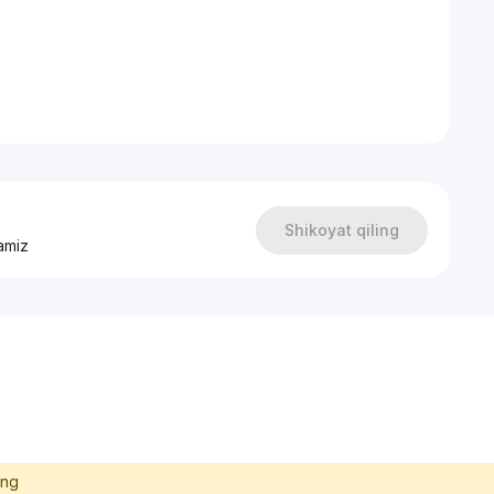
 «А» класса
ционирования VRF GREE;
а от застройщика; - широкий фасад, турецкие рамы от
Shikoyat qiling
amiz
ing