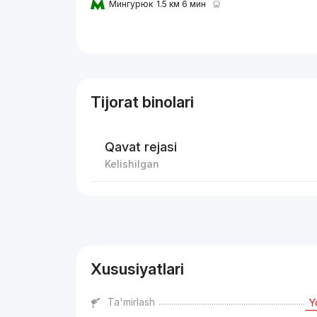
Мингурюк
1.5 км 6 мин
Tijorat binolari
Qavat rejasi
Kelishilgan
Reklama
Xususiyatlari
Ta'mirlash
Y