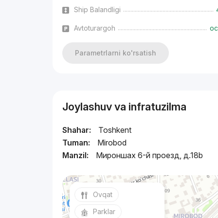
Ship Balandligi
Avtoturargoh
oc
Parametrlarni ko'rsatish
Joylashuv va infratuzilma
Shahar:
Toshkent
Tuman:
Mirobod
Manzil:
Мироншах 6-й проезд, д.18b
Ovqat
Parklar