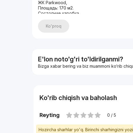
ЖК Parkwood,
Площадь: 170 м2.
Состояние каробка
Преимущество объекта: - Элитный новый ЖК
- Установлена Система центрального конди
Ko'proq
- вытяжка, 3 х фазное электричество, стяжк
Aluwell; стоянка на 3-4 авто;
Цена: 540.000$
+998933373776
E'lon noto'g'ri to'ldirilganmi?
Bizga xabar bering va biz muammoni ko‘rib chiq
Ko'rib chiqish va baholash
Reyting
0 / 5
Hozircha sharhlar yo'q. Birinchi sharhingizni yoz