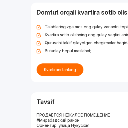
Domtut orqali kvartira sotib oli
Talablaringizga mos eng qulay variantni top
Kvartira sotib olishning eng qulay vaqtini an
Quruvchi taklif qilayotgan chegirmalar haqid
Butunlay bepul maslahat;
Kvartirani tanlang
Tavsif
ПРОДАЁТСЯ НЕЖИЛОЕ ПОМЕЩЕНИЕ
#Мирабадский район
Ориентир: улица Нукуская