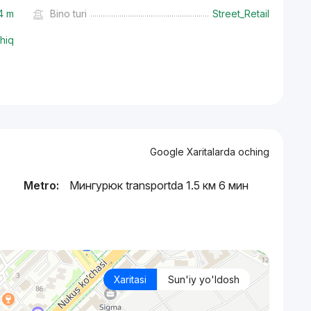
4 m
Bino turi
Street_Retail
hiq
Google Xaritalarda oching
Metro:
Мингурюк transportda 1.5 км 6 мин
Xaritasi
Sun'iy yo'ldosh