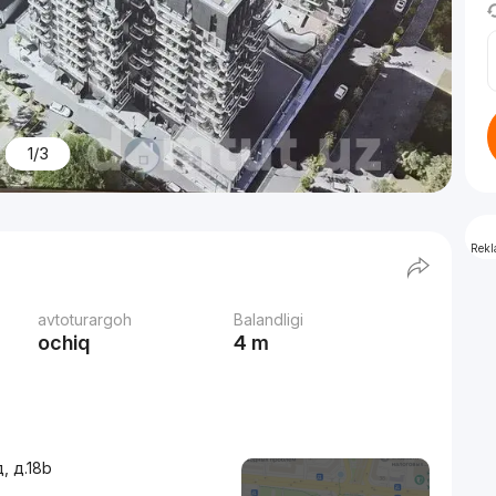
1/3
Rek
avtoturargoh
Balandligi
ochiq
4 m
, д.18b