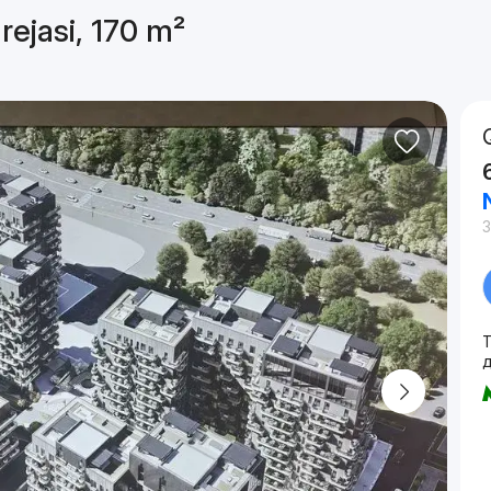
rejasi, 170 m²
3
T
д