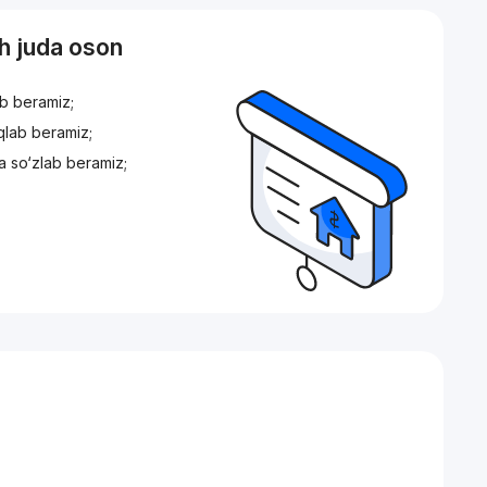
sh juda oson
ib beramiz;
iqlab beramiz;
a so‘zlab beramiz;