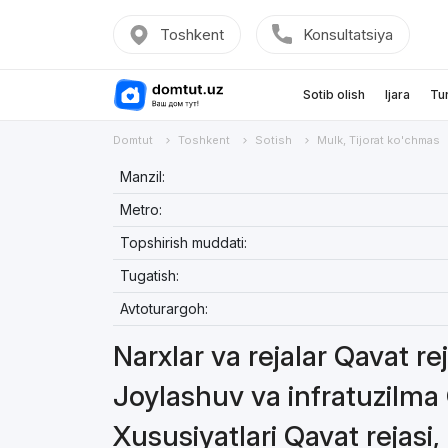
Toshkent
Konsultatsiya
Sotib olish
Ijara
Tu
Domtut
Toshkent
Sotish
Mulk, Tijorat ko'chmas
Manzil:
Metro:
Topshirish muddati:
Tugatish:
Avtoturargoh:
Narxlar va rejalar Qavat re
Joylashuv va infratuzilma 
Xususiyatlari Qavat rejasi,