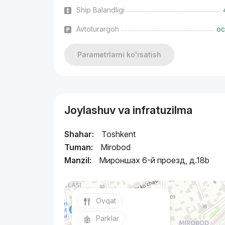
Ship Balandligi
Avtoturargoh
oc
Parametrlarni ko'rsatish
Joylashuv va infratuzilma
Shahar:
Toshkent
Tuman:
Mirobod
Manzil:
Мироншах 6-й проезд, д.18b
Ovqat
Parklar