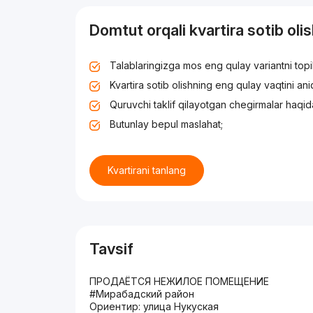
Domtut orqali kvartira sotib oli
Talablaringizga mos eng qulay variantni top
Kvartira sotib olishning eng qulay vaqtini an
Quruvchi taklif qilayotgan chegirmalar haqid
Butunlay bepul maslahat;
Kvartirani tanlang
Tavsif
ПРОДАЁТСЯ НЕЖИЛОЕ ПОМЕЩЕНИЕ
#Мирабадский район
Ориентир: улица Нукуская