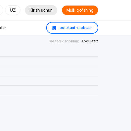
UZ
Kirish uchun
Mulk qo'shing
ilar
Ipotekani hisoblash
Rieltorlik e'lonlari:
Abdulaziz