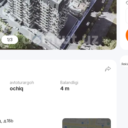
1/3
Rek
avtoturargoh
Balandligi
ochiq
4 m
, д.18b