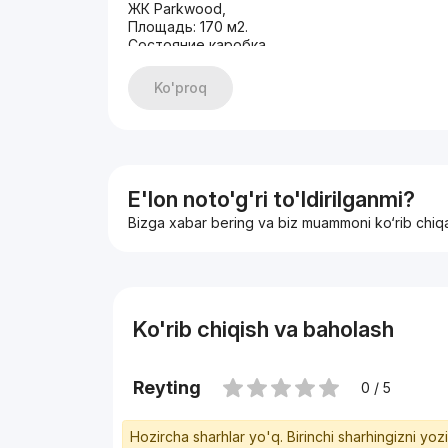
ЖК Parkwood,
Площадь: 170 м2.
Состояние каробка
Преимущество объекта: - Элитный новый ЖК
- Установлена Система центрального конди
Ko'proq
- вытяжка, 3 х фазное электричество, стяжк
Aluwell; стоянка на 3-4 авто;
Цена: 540.000$
+998933373776
E'lon noto'g'ri to'ldirilganmi?
Bizga xabar bering va biz muammoni ko‘rib chiq
Ko'rib chiqish va baholash
Reyting
0 / 5
Hozircha sharhlar yo'q. Birinchi sharhingizni yoz