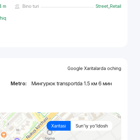
4 m
Bino turi
Street_Retail
hiq
Google Xaritalarda oching
Metro:
Мингурюк transportda 1.5 км 6 мин
Xaritasi
Sun'iy yo'ldosh