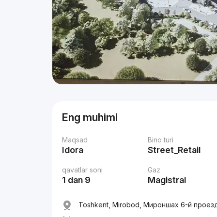
Eng muhimi
Maqsad
Bino turi
Idora
Street_Retail
qavatlar soni
Gaz
1 dan 9
Magistral
Toshkent, Mirobod, Мироншах 6-й проезд