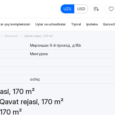
UZS
USD
rar-joy komplekslari
Uylar va uchastkalar
Tijorat
Ipoteka
Quruvch
Abdulaziz
Qavat rejasi, 170 m²
Мироншах 6-й проезд, д.18b
Мингурюк
ochiq
jasi, 170 m²
Qavat rejasi, 170 m²
 170 m²