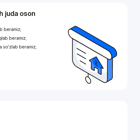
sh juda oson
ib beramiz;
iqlab beramiz;
a so‘zlab beramiz;