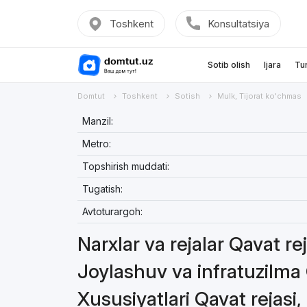
Toshkent
Konsultatsiya
Sotib olish
Ijara
Tu
Domtut
Toshkent
Sotish
Mulk, Tijorat ko'chmas
Manzil:
Metro:
Topshirish muddati:
Tugatish:
Avtoturargoh:
Narxlar va rejalar Qavat re
Joylashuv va infratuzilma 
Xususiyatlari Qavat rejasi,