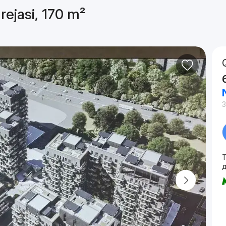
rejasi, 170 m²
3
T
д