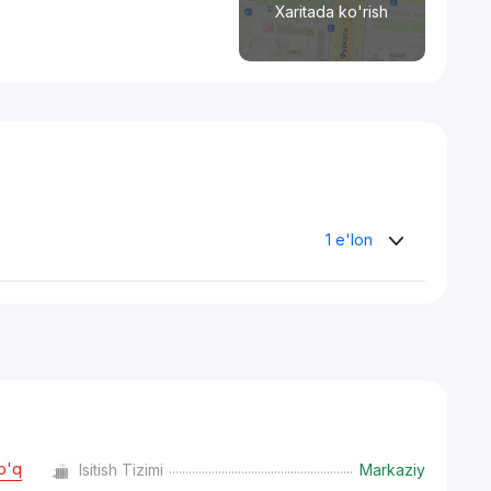
Xaritada ko'rish
1 e'lon
o'q
Isitish Tizimi
Markaziy