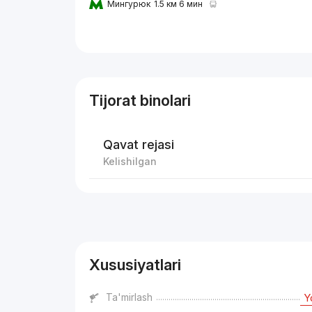
Мингурюк
1.5 км 6 мин
Tijorat binolari
Qavat rejasi
Kelishilgan
Reklama
Xususiyatlari
Ta'mirlash
Y