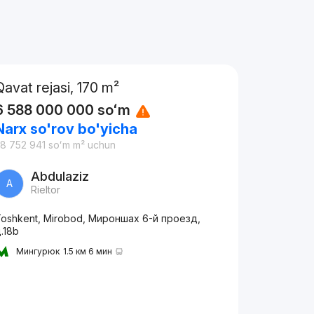
Qavat rejasi, 170 m²
6 588 000 000
soʻm
Narx so'rov bo'yicha
8 752 941
soʻm
m² uchun
Abdulaziz
A
Rieltor
oshkent, Mirobod, Мироншах 6-й проезд,
.18b
Мингурюк
1.5 км 6 мин