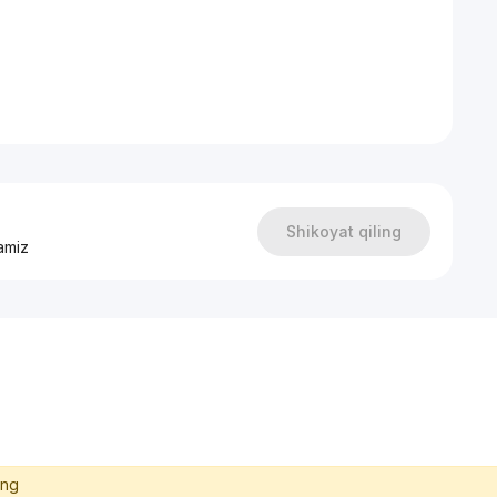
 «А» класса
ционирования VRF GREE;
а от застройщика; - широкий фасад, турецкие рамы от
Shikoyat qiling
amiz
ing