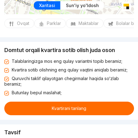
Xaritasi
Sun'iy yo'ldosh
Ovqat
Parklar
Maktablar
Bolalar bo
Domtut orqali kvartira sotib olish juda oson
Talablaringizga mos eng qulay variantni topib beramiz;
Kvartira sotib olishning eng qulay vaqtini aniqlab beramiz;
Quruvchi taklif qilayotgan chegirmalar haqida so‘zlab
beramiz;
Butunlay bepul maslahat;
Kvartirani tanlang
Tavsif