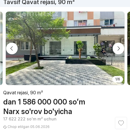
Tavsif Qavat rejasi, 90 m²
1/6
Qavat rejasi, 90 m²
dan
1 586 000 000
soʻm
Narx so'rov bo'yicha
17 622 222
soʻm
m² uchun
Chop etilgan 05.06.2026