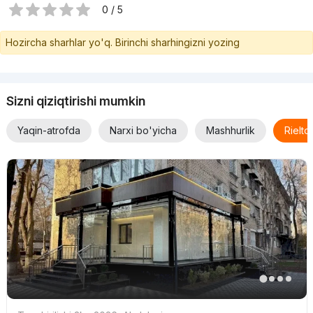
0 / 5
Hozircha sharhlar yo'q. Birinchi sharhingizni yozing
Sizni qiziqtirishi mumkin
Yaqin-atrofda
Narxi bo'yicha
Mashhurlik
Rielt