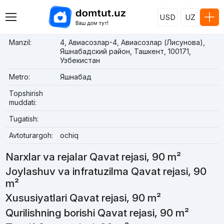
USD
UZ
Manzil:
4, Авиасозлар-4, Авиасозлар (Лисунова),
Яшнабадский район, Ташкент, 100171,
Узбекистан
Metro:
Яшнабад
Topshirish
muddati:
Tugatish:
Avtoturargoh:
ochiq
Narxlar va rejalar Qavat rejasi, 90 m²
Joylashuv va infratuzilma Qavat rejasi, 90
m²
Xususiyatlari Qavat rejasi, 90 m²
Qurilishning borishi Qavat rejasi, 90 m²