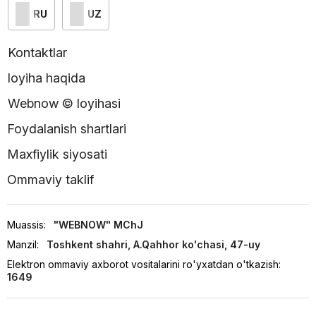
RU
UZ
Kontaktlar
loyiha haqida
Webnow © loyihasi
Foydalanish shartlari
Maxfiylik siyosati
Ommaviy taklif
Muassis:
"WEBNOW" MChJ
Manzil:
Toshkent shahri, A.Qahhor ko'chasi, 47-uy
Elektron ommaviy axborot vositalarini ro'yxatdan o'tkazish:
1649