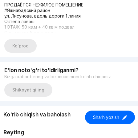
ПРОДАЁТСЯ НЕЖИЛОЕ ПОМЕЩЕНИЕ
#Яшнабадский район
ул. Лисунова, вдоль дороги 1 линия
Октепа лаваш
1 ЭТАЖ: 50 кв.м + 40 кв.м подвал
Состояние: Евроремонт
Гтовый арендатор 1200$
ЦЕНА: $130.000 торг
Ko'proq
+998933373776
Другие варианты nejiloy_uzz
E'lon noto'g'ri to'ldirilganmi?
Bizga xabar bering va biz muammoni ko‘rib chiqamiz
Shikoyat qiling
Ko'rib chiqish va baholash
Sharh yozish
Reyting