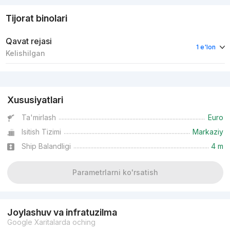
Tijorat binolari
Qavat rejasi
1 e'lon
Kelishilgan
Reklama
Xususiyatlari
Ta'mirlash
Euro
Isitish Tizimi
Markaziy
Ship Balandligi
4 m
Parametrlarni ko'rsatish
Joylashuv va infratuzilma
Google Xaritalarda oching