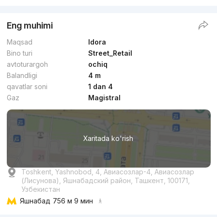
Eng muhimi
Maqsad
Idora
Bino turi
Street_Retail
avtoturargoh
ochiq
Balandligi
4 m
qavatlar soni
1 dan 4
Gaz
Magistral
Xaritada ko'rish
Toshkent, Yashnobod, 4, Авиасозлар-4, Авиасозлар
(Лисунова), Яшнабадский район, Ташкент, 100171,
Узбекистан
Яшнабад
756 м 9 мин