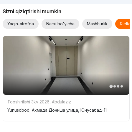
Sizni qiziqtirishi mumkin
Yaqin-atrofda
Narxi bo'yicha
Mashhurlik
Rielt
Topshirilishi 3kv 2026
,
Abdulaziz
Yunusobod, Ахмада Дониша улица, Юнусабад-11