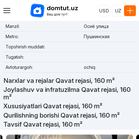
USD
UZ
Manzil:
Осиё улица
Metro:
Пушкинская
Topshirish muddati:
Tugatish:
Avtoturargoh:
ochiq
Narxlar va rejalar Qavat rejasi, 160 m²
Joylashuv va infratuzilma Qavat rejasi, 160
m²
Xususiyatlari Qavat rejasi, 160 m²
Qurilishning borishi Qavat rejasi, 160 m²
Tavsif Qavat rejasi, 160 m²