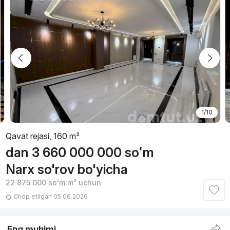
1/10
Qavat rejasi, 160 m²
dan
3 660 000 000
soʻm
Narx so'rov bo'yicha
22 875 000
soʻm
m² uchun
Chop etilgan 05.06.2026
Eng muhimi