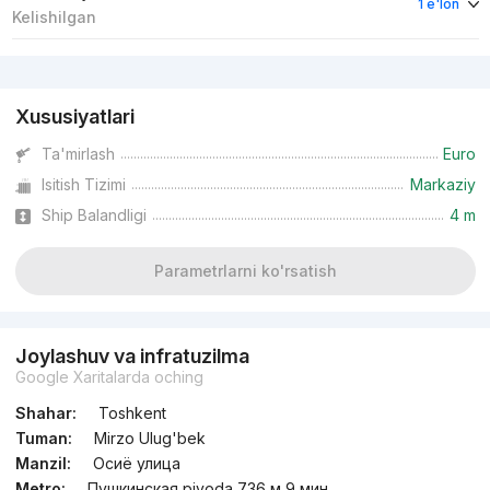
1 e'lon
Kelishilgan
Reklama
Xususiyatlari
Ta'mirlash
Euro
Isitish Tizimi
Markaziy
Ship Balandligi
4 m
Parametrlarni ko'rsatish
Joylashuv va infratuzilma
Google Xaritalarda oching
Shahar:
Toshkent
Tuman:
Mirzo Ulug'bek
Manzil:
Осиё улица
Metro:
Пушкинская piyoda 736 м 9 мин