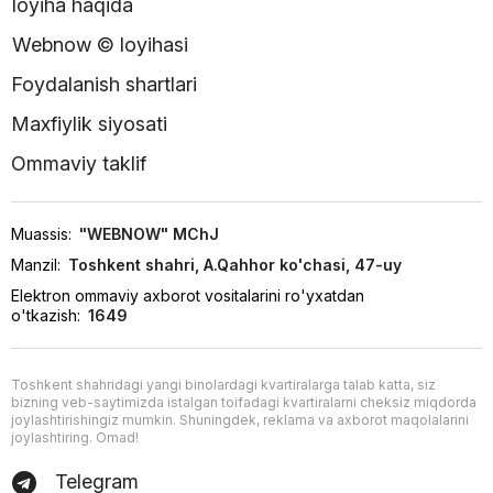
loyiha haqida
Webnow © loyihasi
Foydalanish shartlari
Maxfiylik siyosati
Ommaviy taklif
Muassis:
"WEBNOW" MChJ
Manzil:
Toshkent shahri, A.Qahhor ko'chasi, 47-uy
Elektron ommaviy axborot vositalarini ro'yxatdan
o'tkazish:
1649
Toshkent shahridagi yangi binolardagi kvartiralarga talab katta, siz
bizning veb-saytimizda istalgan toifadagi kvartiralarni cheksiz miqdorda
joylashtirishingiz mumkin. Shuningdek, reklama va axborot maqolalarini
joylashtiring. Omad!
Telegram