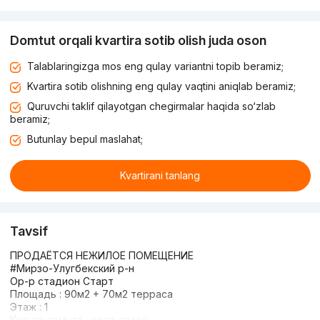
Domtut orqali kvartira sotib olish juda oson
Talablaringizga mos eng qulay variantni topib beramiz;
Kvartira sotib olishning eng qulay vaqtini aniqlab beramiz;
Quruvchi taklif qilayotgan chegirmalar haqida so‘zlab
beramiz;
Butunlay bepul maslahat;
Kvartirani tanlang
Tavsif
ПРОДАЁТСЯ НЕЖИЛОЕ ПОМЕЩЕНИЕ
#Мирзо-Улугбекский р-н
Ор-р стадион Старт
Площадь : 90м2 + 70м2 терраса
Этаж : 1
Кол-во комнат : open space