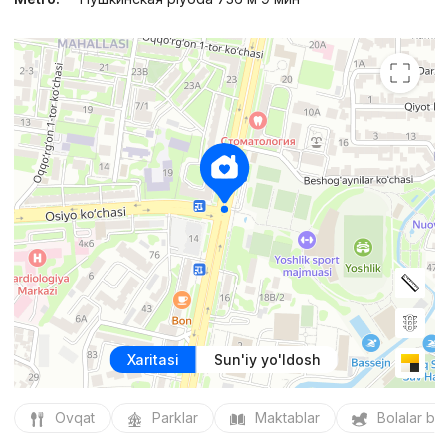
Xaritasi
Sun'iy yo'ldosh
Ovqat
Parklar
Maktablar
Bolalar bo