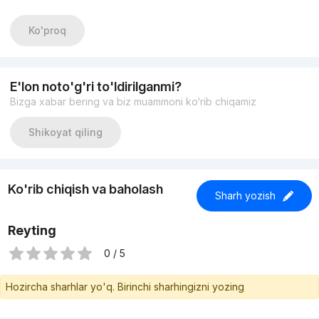
Состояние : Евроремонт
Парковка
Ko'proq
Первая линия
Цена : 300 000 у.е. Торг
+998933373776
E'lon noto'g'ri to'ldirilganmi?
Bizga xabar bering va biz muammoni ko‘rib chiqamiz
Shikoyat qiling
Ko'rib chiqish va baholash
Sharh yozish
Reyting
0 / 5
Hozircha sharhlar yo'q. Birinchi sharhingizni yozing