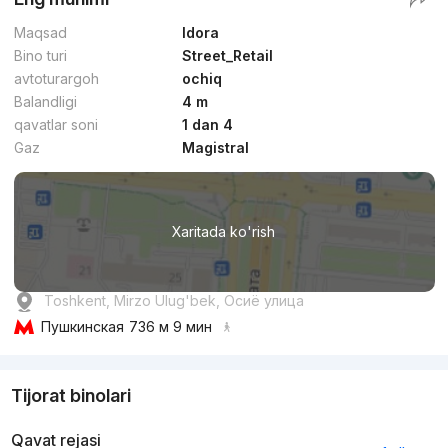
Maqsad
Idora
Bino turi
Street_Retail
avtoturargoh
ochiq
Balandligi
4 m
qavatlar soni
1 dan 4
Gaz
Magistral
Xaritada ko'rish
Toshkent, Mirzo Ulug'bek, Осиё улица
Пушкинская
736 м 9 мин
Tijorat binolari
Qavat rejasi