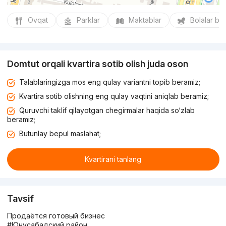
Ovqat
Parklar
Maktablar
Bolalar bo
Domtut orqali kvartira sotib olish juda oson
Talablaringizga mos eng qulay variantni topib beramiz;
Kvartira sotib olishning eng qulay vaqtini aniqlab beramiz;
Quruvchi taklif qilayotgan chegirmalar haqida so‘zlab
beramiz;
Butunlay bepul maslahat;
Kvartirani tanlang
Tavsif
Продаётся готовый бизнес
#Юнусабадский район