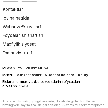
Kontaktlar
loyiha haqida
Webnow © loyihasi
Foydalanish shartlari
Maxfiylik siyosati
Ommaviy taklif
Muassis:
"WEBNOW" MChJ
Manzil:
Toshkent shahri, A.Qahhor ko'chasi, 47-uy
Elektron ommaviy axborot vositalarini ro'yxatdan
o'tkazish:
1649
Toshkent shahridagi yangi binolardagi kvartiralarga talab katta, siz
bizning veb-saytimizda istalgan toifadagi kvartiralarni cheksiz miqdorda