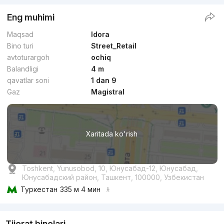
Eng muhimi
Maqsad
Idora
Bino turi
Street_Retail
avtoturargoh
ochiq
Balandligi
4 m
qavatlar soni
1 dan 9
Gaz
Magistral
Xaritada ko'rish
Toshkent, Yunusobod, 10, Юнусабад-12, Юнусабад,
Юнусабадский район, Ташкент, 100000, Узбекистан
Туркестан
335 м 4 мин
Tijorat binolari