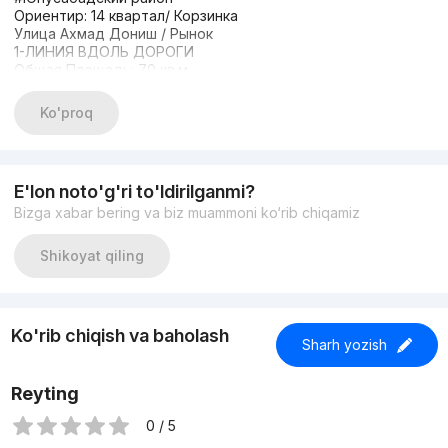
Ориентир: 14 квартал/ Корзинка
Улица Ахмад Дониш / Рынок
1-ЛИНИЯ ВДОЛЬ ДОРОГИ
Общая Площадь: 70 кв.м
3-4 Парковочных мест
Фасад 12 метр
Ko'proq
ЦЕНА: 155.000$
+998933373776
E'lon noto'g'ri to'ldirilganmi?
Bizga xabar bering va biz muammoni ko‘rib chiqamiz
Shikoyat qiling
Ko'rib chiqish va baholash
Sharh yozish
Reyting
0 / 5