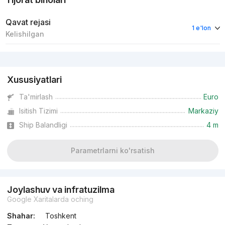
Qavat rejasi
1 e'lon
Kelishilgan
Reklama
Xususiyatlari
Ta'mirlash
Euro
Isitish Tizimi
Markaziy
Ship Balandligi
4 m
Parametrlarni ko'rsatish
Joylashuv va infratuzilma
Google Xaritalarda oching
Shahar:
Toshkent