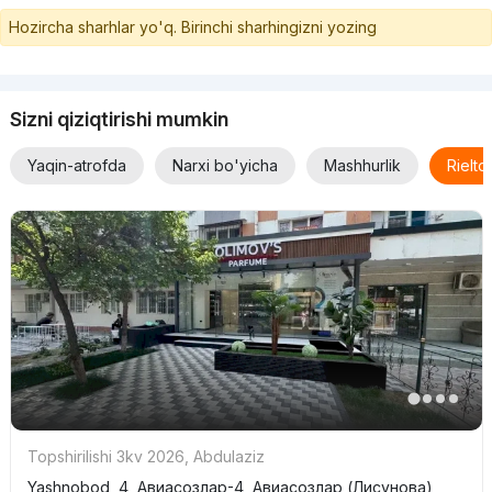
Hozircha sharhlar yo'q. Birinchi sharhingizni yozing
Sizni qiziqtirishi mumkin
Yaqin-atrofda
Narxi bo'yicha
Mashhurlik
Rielt
Topshirilishi 3kv 2026
,
Abdulaziz
Yashnobod, 4, Авиасозлар-4, Авиасозлар (Лисунова),