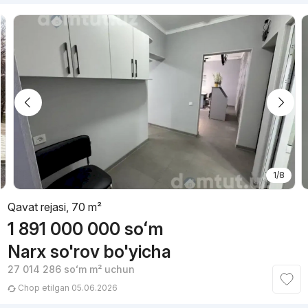
1/8
Qavat rejasi, 70 m²
1 891 000 000
soʻm
Narx so'rov bo'yicha
27 014 286
soʻm
m² uchun
Chop etilgan 05.06.2026