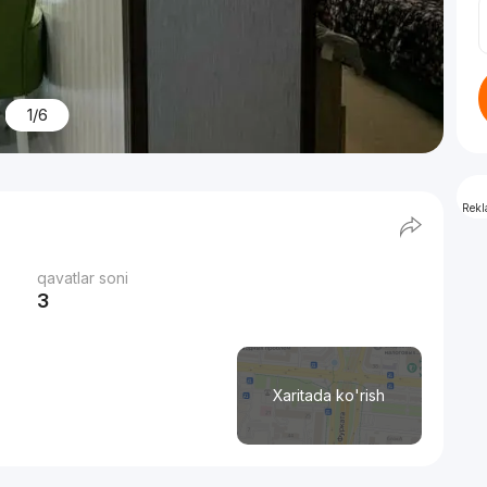
1/6
Rek
qavatlar soni
3
Xaritada ko'rish