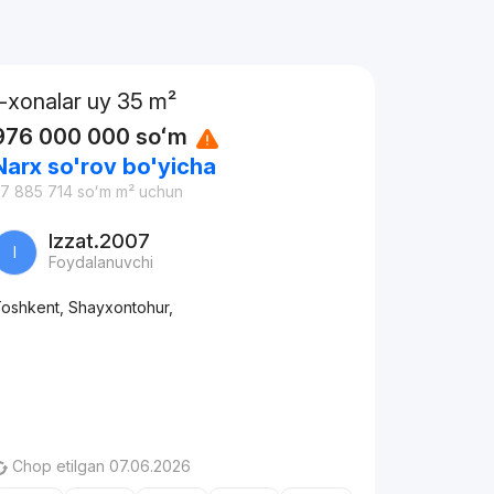
1-xonalar uy 35 m²
976 000 000
soʻm
Narx so'rov bo'yicha
7 885 714
soʻm
m² uchun
Izzat.2007
I
Foydalanuvchi
oshkent, Shayxontohur,
Chop etilgan 07.06.2026