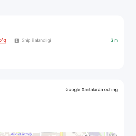
o'q
Ship Balandligi
3 m
Google Xaritalarda oching