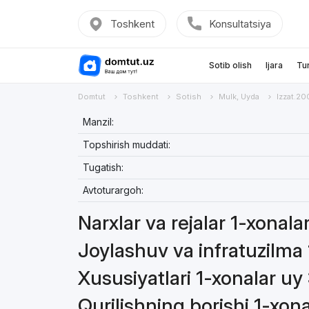
Toshkent
Konsultatsiya
Sotib olish
Ijara
Tu
Domtut
Toshkent
Sotish
Mulk, Uyda
Izzat.20
Manzil:
Topshirish muddati:
Tugatish:
Avtoturargoh:
Narxlar va rejalar 1-xonal
Joylashuv va infratuzilma
Xususiyatlari 1-xonalar uy
Qurilishning borishi 1-xon