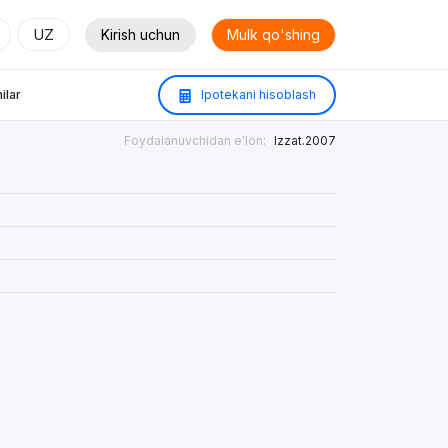
UZ
Kirish uchun
Mulk qo'shing
ilar
Ipotekani hisoblash
Foydalanuvchidan e'lon:
Izzat.2007