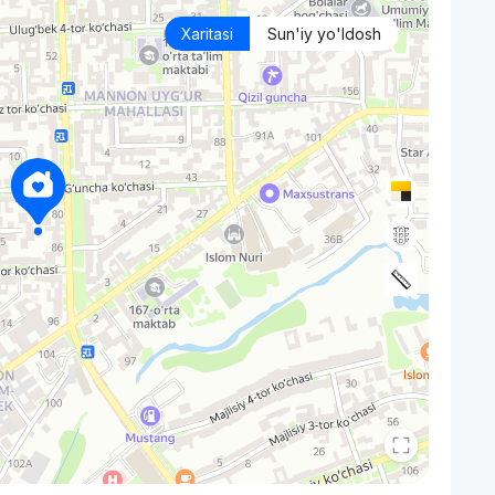
Xaritasi
Sun'iy yo'ldosh