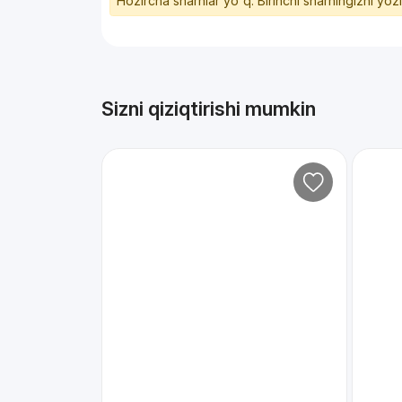
Hozircha sharhlar yo'q. Birinchi sharhingizni yoz
Sizni qiziqtirishi mumkin