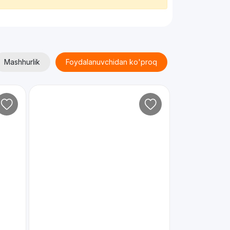
Mashhurlik
Foydalanuvchidan ko'proq