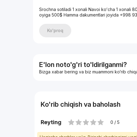
Srochna sotiladi 1 xonali Navoi koʻcha 1 xonali 
oyiga 500$ Hamma dakumentlari joyida +998 93
Ko'proq
E'lon noto'g'ri to'ldirilganmi?
Bizga xabar bering va biz muammoni ko‘rib chiq
Ko'rib chiqish va baholash
Reyting
0 / 5