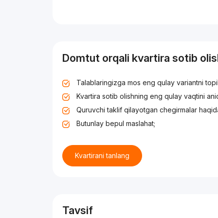
Domtut orqali kvartira sotib oli
Talablaringizga mos eng qulay variantni top
Kvartira sotib olishning eng qulay vaqtini an
Quruvchi taklif qilayotgan chegirmalar haqid
Butunlay bepul maslahat;
Kvartirani tanlang
Tavsif