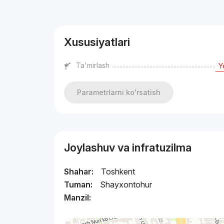
Reklama
Xususiyatlari
Ta'mirlash
Y
Parametrlarni ko'rsatish
Joylashuv va infratuzilma
Shahar:
Toshkent
Tuman:
Shayxontohur
Manzil: