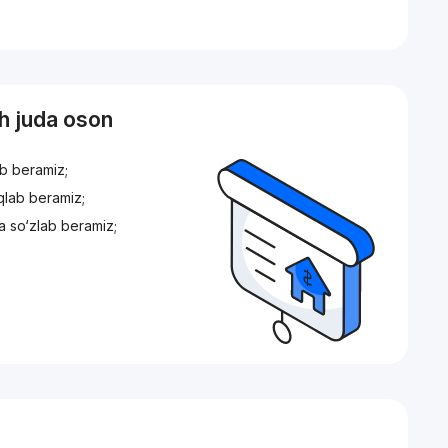
sh juda oson
ib beramiz;
iqlab beramiz;
a so‘zlab beramiz;