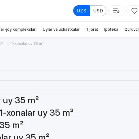
UZS
USD
rar-joy komplekslari
Uylar va uchastkalar
Tijorat
Ipoteka
Quruvch
07
1-xonalar uy 35 m²
ar uy 35 m²
 1-xonalar uy 35 m²
 35 m²
alar uy 35 m²