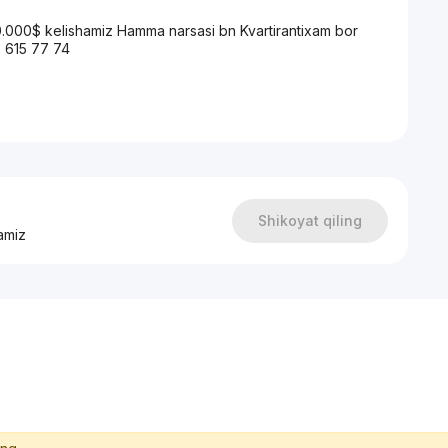
80.000$ kelishamiz Hamma narsasi bn Kvartirantixam bor
 615 77 74
Shikoyat qiling
amiz