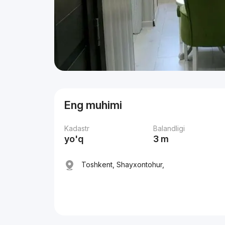
Eng muhimi
Kadastr
Balandligi
yo'q
3 m
Toshkent, Shayxontohur,