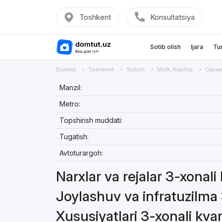
Toshkent
Konsultatsiya
Sotib olish
Ijara
Tu
Domtut
Toshkent
Sotish
Mulk, Kvartira
Санж
Manzil:
Metro:
Topshirish muddati:
Tugatish:
Avtoturargoh:
Narxlar va rejalar 3-xonali
Joylashuv va infratuzilma 
Xususiyatlari 3-xonali kvar