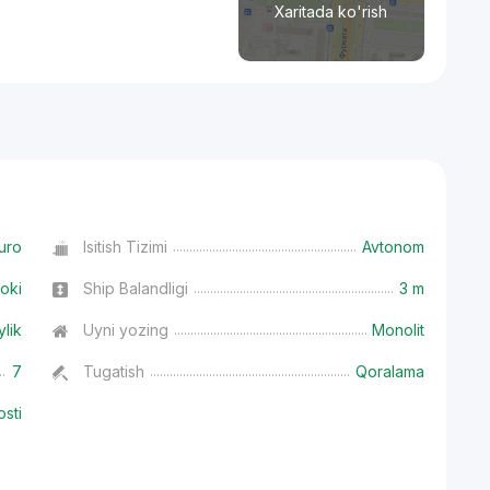
Xaritada ko'rish
uro
Isitish Tizimi
Avtonom
oki
Ship Balandligi
3 m
ylik
Uyni yozing
Monolit
7
Tugatish
Qoralama
osti