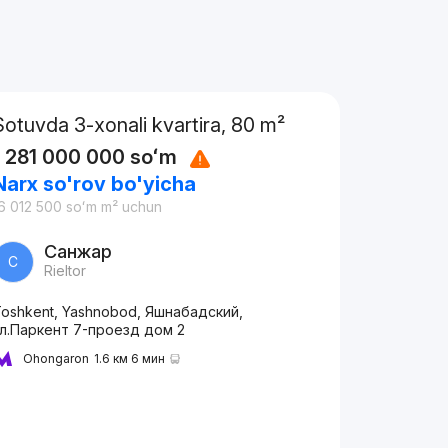
Sotuvda 3-xonali kvartira, 80 m²
1 281 000 000
soʻm
Narx so'rov bo'yicha
6 012 500
soʻm
m² uchun
Санжар
С
Rieltor
oshkent, Yashnobod, Яшнабадский,
ул.Паркент 7-проезд дом 2
Ohongaron
1.6 км 6 мин