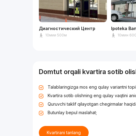
Диагностический Центр
Ipoteka Ba
10мии 500м
10мин 60
Domtut orqali kvartira sotib oli
Talablaringizga mos eng qulay variantni top
Kvartira sotib olishning eng qulay vaqtini an
Quruvchi taklif qilayotgan chegirmalar haqid
Butunlay bepul maslahat;
Kvartirani tanlang