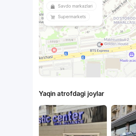
Savdo markazlari
Supermarkets
Yaqin atrofdagi joylar