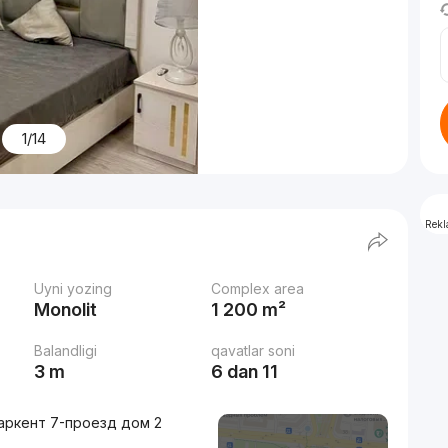
1/14
Rek
Uyni yozing
Complex area
Monolit
1 200 m²
Balandligi
qavatlar soni
3 m
6 dan 11
Паркент 7-проезд дом 2