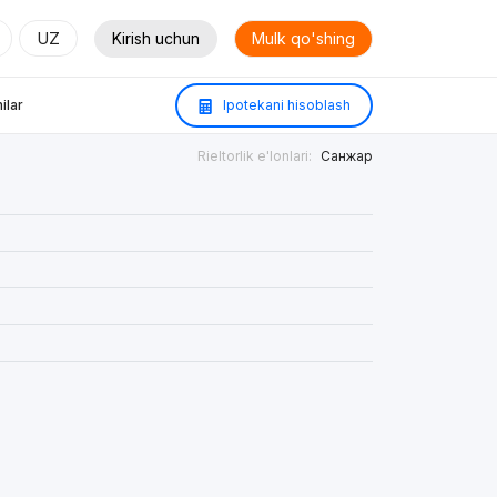
UZ
Kirish uchun
Mulk qo'shing
ilar
Ipotekani hisoblash
Rieltorlik e'lonlari:
Санжар