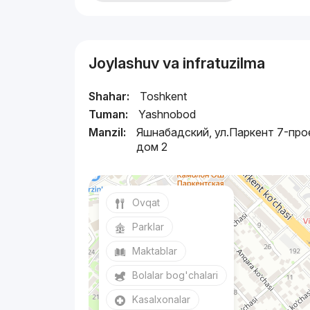
Joylashuv va infratuzilma
Shahar:
Toshkent
Tuman:
Yashnobod
Manzil:
Яшнабадский, ул.Паркент 7-про
дом 2
Ovqat
Parklar
Maktablar
Bolalar bog'chalari
Kasalxonalar