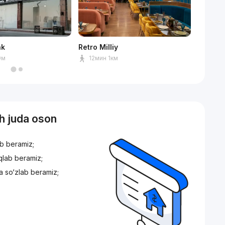
nk
Retro Milliy
Ашхаба
0м
12мин 1км
10мин
sh juda oson
ib beramiz;
iqlab beramiz;
a so‘zlab beramiz;