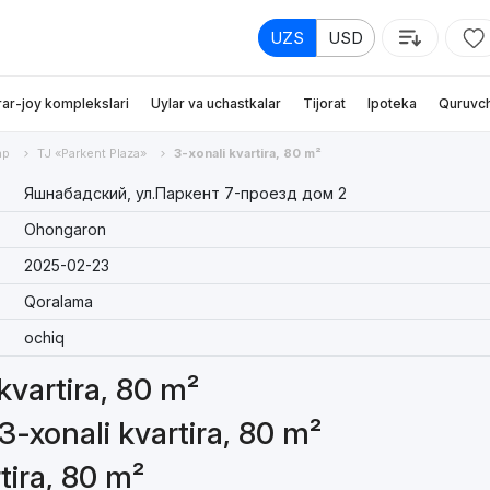
UZS
USD
rar-joy komplekslari
Uylar va uchastkalar
Tijorat
Ipoteka
Quruvch
ар
TJ «Parkent Plaza»
3-xonali kvartira, 80 m²
Яшнабадский, ул.Паркент 7-проезд дом 2
Ohongaron
2025-02-23
Qoralama
ochiq
 kvartira, 80 m²
3-xonali kvartira, 80 m²
tira, 80 m²