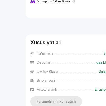
Ohongaron
1.6 км 6 мин
Reklama
Xususiyatlari
Ta'mirlash
E
Devorlar
gaz bl
Uy-Joy Klassi
Qula
Binolar soni
Avtoturargoh
Er usti/
Parametrlarni ko'rsatish