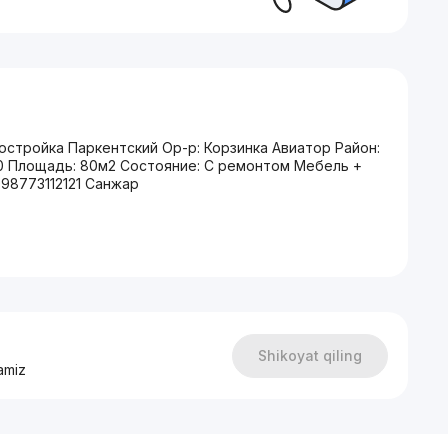
стройка Паркентский Ор-р: Корзинка Авиатор Район:
10 Площадь: 80м2 Состояние: С ремонтом Мебель +
+998773112121 Санжар
Shikoyat qiling
amiz