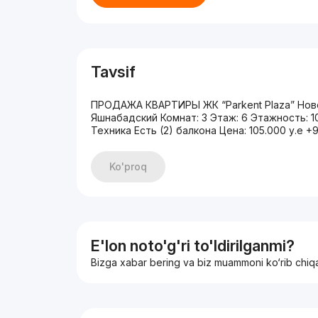
Tavsif
ПРОДАЖА КВАРТИРЫ ЖК “Parkent Plaza” Ново
Яшнабадский Комнат: 3 Этаж: 6 Этажность: 
Техника Есть (2) балкона Цена: 105.000 у.е 
Ko'proq
E'lon noto'g'ri to'ldirilganmi?
Bizga xabar bering va biz muammoni ko‘rib chiq