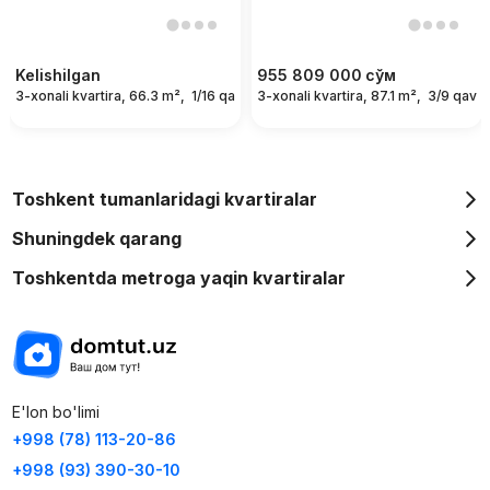
Kelishilgan
955 809 000
сўм
3-xonali kvartira, 66.3 m²,
1/16 qavat
3-xonali kvartira, 87.1 m²,
3/9 qavat
Toshkent tumanlaridagi kvartiralar
Shuningdek qarang
Toshkentda metroga yaqin kvartiralar
E'lon bo'limi
+998 (78) 113-20-86
+998 (93) 390-30-10