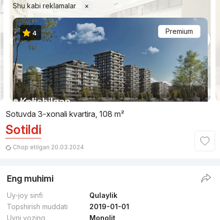
Shu kabi reklamalar
×
Premium
4
1/14
Kelishilgan
Sotuvda 3-xonali kvartira, 108 m²
Sotildi
Topshirildi 2025
,
Namuna Development
TJ «NUR»
Chop etilgan 20.03.2024
+998 (78) 777...
Eng muhimi
Qulaylik
Uy-joy sinfi
Qulaylik
Topshirish muddati
2019-01-01
Uyni yozing
Monolit