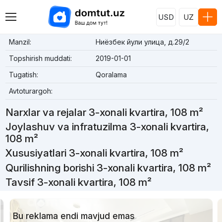
USD
UZ
Manzil:
Ниёзбек йули улица, д.29/2
Topshirish muddati:
2019-01-01
Tugatish:
Qoralama
Avtoturargoh:
Narxlar va rejalar 3-xonali kvartira, 108 m²
Joylashuv va infratuzilma 3-xonali kvartira,
108 m²
Xususiyatlari 3-xonali kvartira, 108 m²
Qurilishning borishi 3-xonali kvartira, 108 m²
Tavsif 3-xonali kvartira, 108 m²
Bu reklama endi mavjud emas