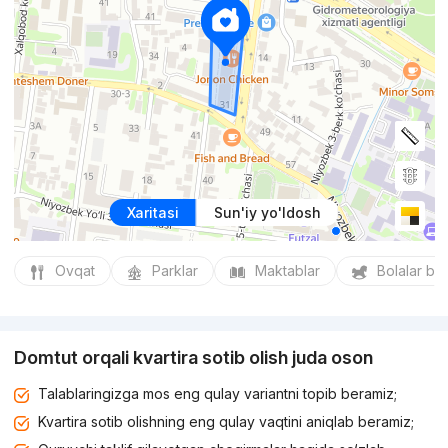
Xaritasi
Sun'iy yo'ldosh
Ovqat
Parklar
Maktablar
Bolalar bo
Domtut orqali kvartira sotib olish juda oson
Talablaringizga mos eng qulay variantni topib beramiz;
Kvartira sotib olishning eng qulay vaqtini aniqlab beramiz;