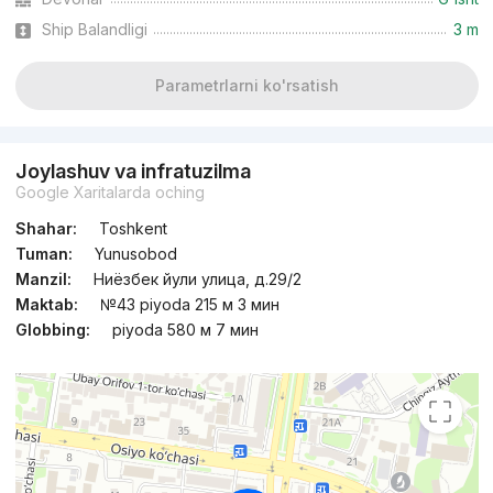
Topshirildi 2021
,
Bekole Biznes
Ship Balandligi
3 m
TJ «Grand Akkurgan Resident»
+998 (98) 301...
Parametrlarni ko'rsatish
Joylashuv va infratuzilma
Google Xaritalarda oching
Shahar:
Toshkent
Tuman:
Yunusobod
Manzil:
Ниёзбек йули улица, д.29/2
Maktab:
№43 piyoda 215 м 3 мин
Globbing:
piyoda 580 м 7 мин