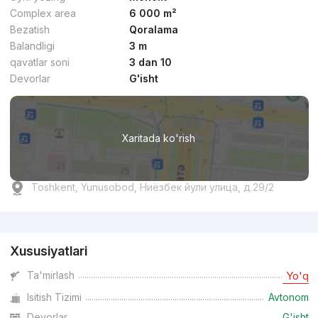
Complex area
6 000 m²
Bezatish
Qoralama
Balandligi
3 m
dan
11 mln
сўм
/m²
qavatlar soni
3 dan 10
Devorlar
G'isht
Topshirildi 2025
,
Shinam
TJ «Shinam»
Xaritada ko'rish
+998 (99) 853...
Qulaylik
Toshkent, Yunusobod, Ниёзбек йули улица, д.29/2
Reklama
Xususiyatlari
Ta'mirlash
Yo'q
dan
21 mln
сўм
/m²
Isitish Tizimi
Avtonom
Devorlar
G'isht