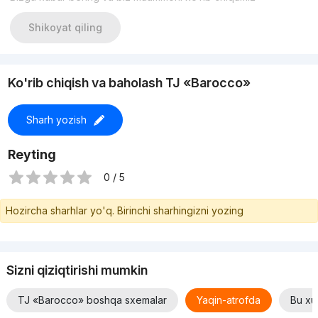
Более 5000 вариантов по всему Ташкенту!
Звоните по номеру +998943371371 Будем рады помочь
Shikoyat qiling
вам в поисках недвижимости. Звоните договоримся на
просмотр в удобное для вас время
Ko'rib chiqish va baholash TJ «Barocco»
Sharh yozish
Reyting
0 / 5
Hozircha sharhlar yo'q. Birinchi sharhingizni yozing
Sizni qiziqtirishi mumkin
TJ «Barocco» boshqa sxemalar
Yaqin-atrofda
Bu xus