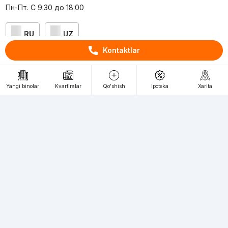
Пн-Пт. С 9:30 до 18:00
RU
UZ
Kontaktlar
Kontaktlar
loyiha haqida
Yangi binolar
Kvartiralar
Qo'shish
Ipoteka
Xarita
Webnow © loyihasi
Foydalanish shartlari
Maxfiylik siyosati
Ommaviy taklif
Muassis:
"WEBNOW" MChJ
Manzil:
Toshkent shahri, A.Qahhor ko'chasi, 47-uy
Elektron ommaviy axborot vositalarini ro'yxatdan
o'tkazish:
1649