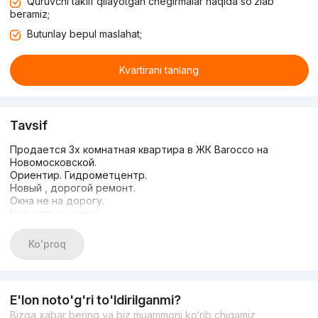
Quruvchi taklif qilayotgan chegirmalar haqida so‘zlab
beramiz;
Butunlay bepul maslahat;
Kvartirani tanlang
Tavsif
Продается 3х комнатная квартира в ЖК Barocco на
Новомосковской.
Ориентир. Гидрометцентр.
Новый , дорогой ремонт.
Окна не на дорогу.
Кадастр на руках.
Два сан узла.
Количество комнат - 3.
Ko'proq
Площадь - 108 кв.м.
Этаж - 3.
Этажность - 10.
Цена. 205.000$ торг
E'lon noto'g'ri to'ldirilganmi?
Специалист по недвижимости Рамзиддин
Bizga xabar bering va biz muammoni ko‘rib chiqamiz
Звоните и пишите