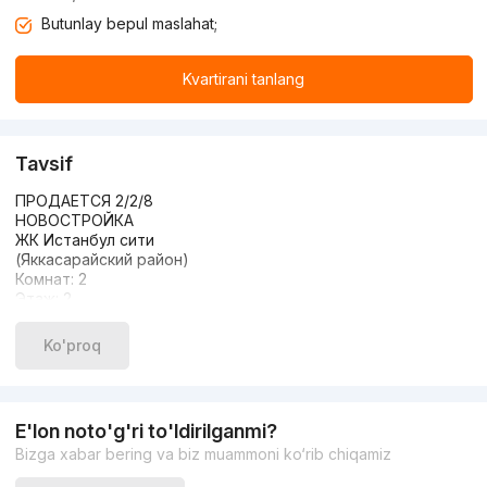
Butunlay bepul maslahat;
Kvartirani tanlang
Tavsif
ПРОДАЕТСЯ 2/2/8
НОВОСТРОЙКА
ЖК Истанбул сити
(Яккасарайский район)
Комнат: 2
Этаж: 2
Этажность: 8
Общая площадь: 51м2
Ko'proq
Состояние: евро люкс
С МЕБЕЛЬЮ И ТЕХНИКОЙ
ЦЕНА:108 000 у.е. с мебелью
103 000 у е. Без мебели
E'lon noto'g'ri to'ldirilganmi?
Торг уместен на месте
Bizga xabar bering va biz muammoni ko‘rib chiqamiz