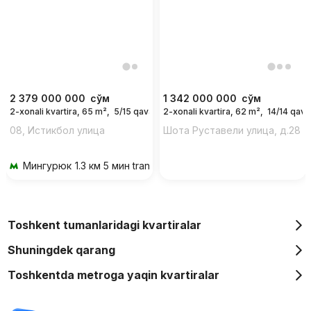
2 379 000 000
сўм
1 342 000 000
сўм
2-xonali kvartira, 65 m²,
5/15 qavat
2-xonali kvartira, 62 m²,
14/14 qava
08, Истикбол улица
Шота Руставели улица, д.28
Мингурюк
1.3 км 5 мин transportda
Toshkent tumanlaridagi kvartiralar
Shuningdek qarang
Toshkentda metroga yaqin kvartiralar