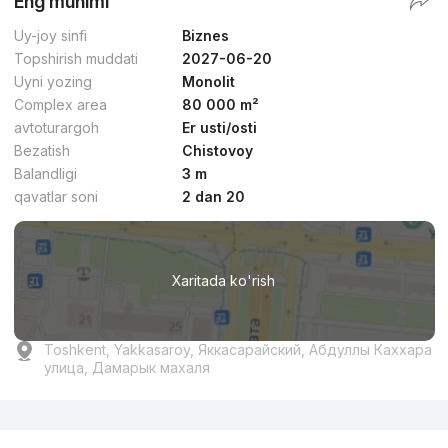
Eng muhimi
Uy-joy sinfi
Biznes
Topshirish muddati
2027-06-20
Uyni yozing
Monolit
Complex area
80 000 m²
avtoturargoh
Er usti/osti
Bezatish
Chistovoy
Balandligi
3 m
qavatlar soni
2 dan 20
Xaritada ko'rish
Toshkent, Yakkasaroy, Яккасарайский, Абдуллы Каххара
улица, Дамарык махаля
Reklama