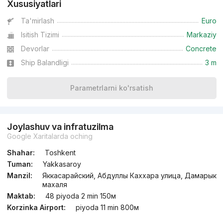
Xususiyatlari
Ta'mirlash
Euro
Isitish Tizimi
Markaziy
Devorlar
Concrete
Ship Balandligi
3 m
Parametrlarni ko'rsatish
Joylashuv va infratuzilma
Google Xaritalarda oching
Shahar:
Toshkent
Tuman:
Yakkasaroy
Manzil:
Яккасарайский, Абдуллы Каххара улица, Дамарык
махаля
Maktab:
48 piyoda 2 min 150м
Korzinka Airport:
piyoda 11 min 800м