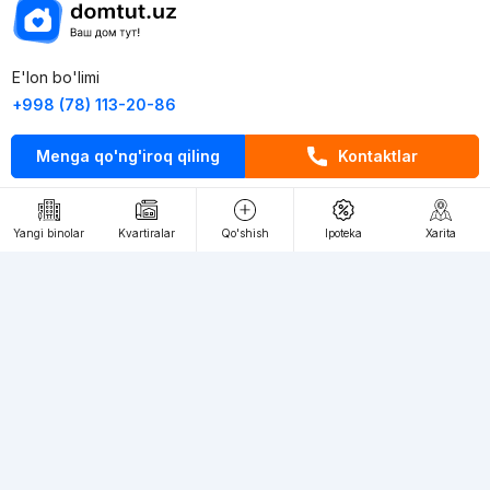
E'lon bo'limi
+998 (78) 113-20-86
+998 (93) 390-30-10
Menga qo'ng'iroq qiling
Kontaktlar
Пн-Пт. С 9:30 до 18:00
RU
UZ
Yangi binolar
Kvartiralar
Qo'shish
Ipoteka
Xarita
Kontaktlar
loyiha haqida
Webnow © loyihasi
Foydalanish shartlari
Maxfiylik siyosati
Ommaviy taklif