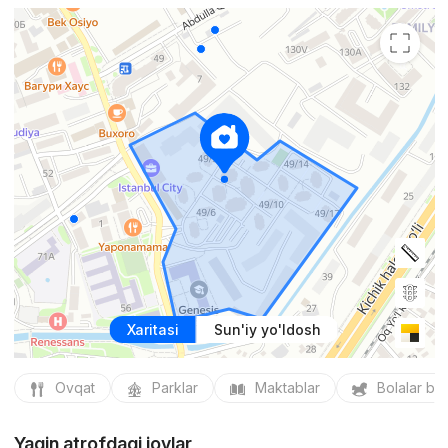
Xaritasi
Sun'iy yo'ldosh
Ovqat
Parklar
Maktablar
Bolalar bo
Yaqin atrofdagi joylar