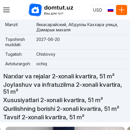
USD
Manzil:
Яккасарайский, Абдуллы Каххара улица,
Дамарык махаля
Topshirish
2027-06-20
muddati:
Tugatish:
Chistovoy
Avtoturargoh:
ochiq
Narxlar va rejalar 2-xonali kvartira, 51 m²
Joylashuv va infratuzilma 2-xonali kvartira,
51 m²
Xususiyatlari 2-xonali kvartira, 51 m²
Qurilishning borishi 2-xonali kvartira, 51 m²
Tavsif 2-xonali kvartira, 51 m²