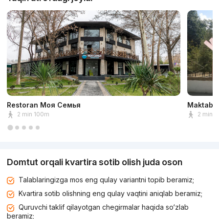
Restoran Моя Семья
Maktab 
2 min 100m
2 min 
Domtut orqali kvartira sotib olish juda oson
Talablaringizga mos eng qulay variantni topib beramiz;
Kvartira sotib olishning eng qulay vaqtini aniqlab beramiz;
Quruvchi taklif qilayotgan chegirmalar haqida so‘zlab
beramiz;