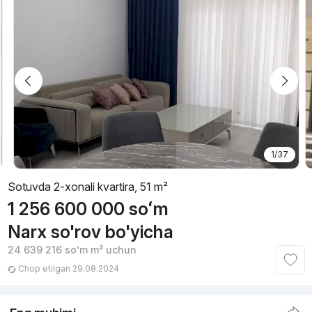
1/37
Sotuvda 2-xonali kvartira, 51 m²
1 256 600 000
soʻm
Narx so'rov bo'yicha
24 639 216
soʻm
m² uchun
Chop etilgan 29.08.2024