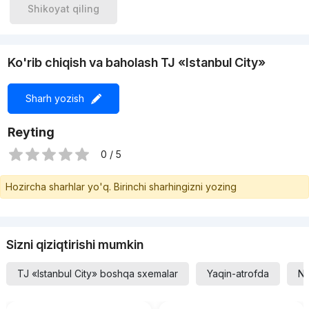
Shikoyat qiling
Ko'rib chiqish va baholash TJ «Istanbul City»
Sharh yozish
Reyting
0 / 5
Hozircha sharhlar yo'q. Birinchi sharhingizni yozing
Sizni qiziqtirishi mumkin
TJ «Istanbul City» boshqa sxemalar
Yaqin-atrofda
Na