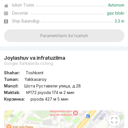
Isitish Tizimi
Avtonom
Devorlar
gaz bloki
Ship Balandligi
3.3 m
Parametrlarni ko'rsatish
Joylashuv va infratuzilma
Google Xaritalarda oching
Shahar:
Toshkent
Tuman:
Yakkasaroy
Manzil:
Шота Руставели улица, д.28
Maktab:
№172 piyoda 174 м 2 мин
Корзинка:
piyoda 427 м 5 мин