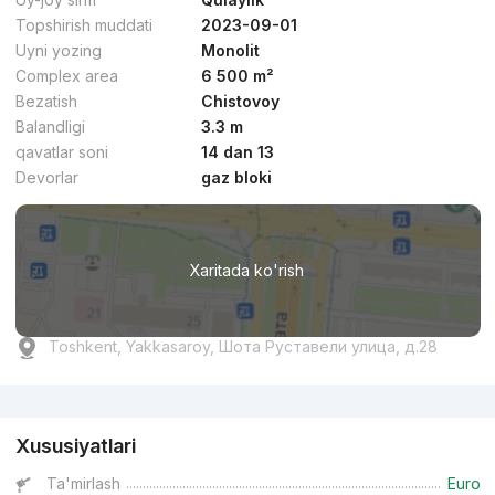
Topshirish muddati
2023-09-01
Uyni yozing
Monolit
Complex area
6 500 m²
Bezatish
Chistovoy
Balandligi
3.3 m
qavatlar soni
14 dan 13
Devorlar
gaz bloki
Xaritada ko'rish
Toshkent, Yakkasaroy, Шота Руставели улица, д.28
Reklama
Xususiyatlari
Ta'mirlash
Euro