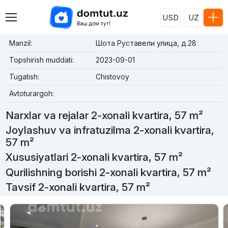
USD
UZ
Manzil:
Шота Руставели улица, д.28
Topshirish muddati:
2023-09-01
Tugatish:
Chistovoy
Avtoturargoh:
Narxlar va rejalar 2-xonali kvartira, 57 m²
Joylashuv va infratuzilma 2-xonali kvartira,
57 m²
Xususiyatlari 2-xonali kvartira, 57 m²
Qurilishning borishi 2-xonali kvartira, 57 m²
Tavsif 2-xonali kvartira, 57 m²