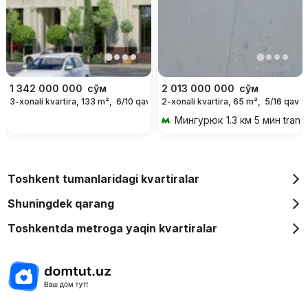
1 342 000 000
сўм
2 013 000 000
сўм
3-xonali kvartira, 133 m²,
6/10 qavat
2-xonali kvartira, 65 m²,
5/16 qavat
Мингурюк
1.3 км 5 мин trans
Toshkent tumanlaridagi kvartiralar
Shuningdek qarang
Toshkentda metroga yaqin kvartiralar