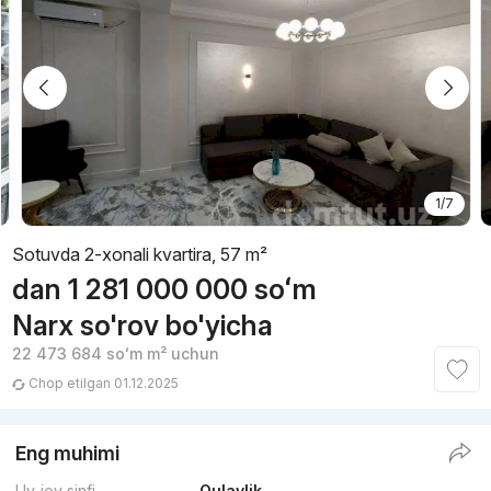
1/7
Sotuvda 2-xonali kvartira, 57 m²
dan
1 281 000 000
soʻm
Narx so'rov bo'yicha
22 473 684
soʻm
m² uchun
Chop etilgan 01.12.2025
Eng muhimi
Uy-joy sinfi
Qulaylik