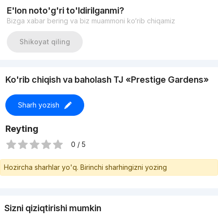
E'lon noto'g'ri to'ldirilganmi?
Bizga xabar bering va biz muammoni ko‘rib chiqamiz
Shikoyat qiling
Ko'rib chiqish va baholash TJ «Prestige Gardens»
Sharh yozish
Reyting
0 / 5
Hozircha sharhlar yo'q. Birinchi sharhingizni yozing
Sizni qiziqtirishi mumkin