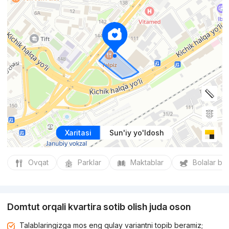
Xaritasi
Sun'iy yo'ldosh
Ovqat
Parklar
Maktablar
Bolalar bo
Domtut orqali kvartira sotib olish juda oson
Talablaringizga mos eng qulay variantni topib beramiz;