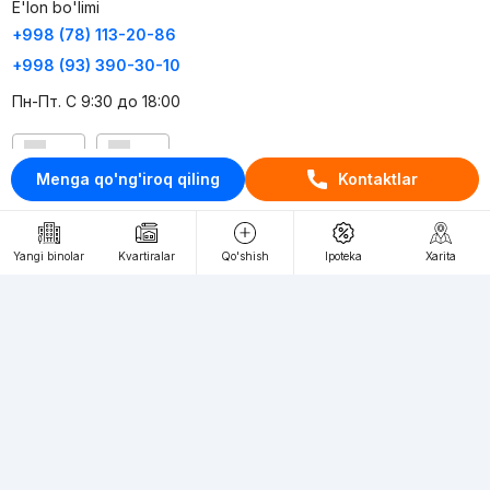
E'lon bo'limi
+998 (78) 113-20-86
+998 (93) 390-30-10
Пн-Пт. С 9:30 до 18:00
RU
UZ
Menga qo'ng'iroq qiling
Kontaktlar
Kontaktlar
loyiha haqida
Yangi binolar
Kvartiralar
Qo'shish
Ipoteka
Xarita
Webnow © loyihasi
Foydalanish shartlari
Maxfiylik siyosati
Ommaviy taklif
Muassis:
"WEBNOW" MChJ