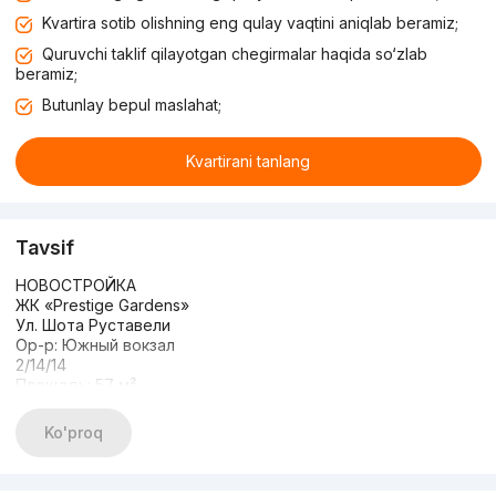
Kvartira sotib olishning eng qulay vaqtini aniqlab beramiz;
Quruvchi taklif qilayotgan chegirmalar haqida so‘zlab
beramiz;
Butunlay bepul maslahat;
Kvartirani tanlang
Tavsif
НОВОСТРОЙКА
ЖК «Prestige Gardens»
Ул. Шота Руставели
Ор-р: Южный вокзал
2/14/14
Площадь: 57 м²
Состояние: евроремонт
Мебель и техника
Ko'proq
Цена: 105 000 у.е (хороший торг)