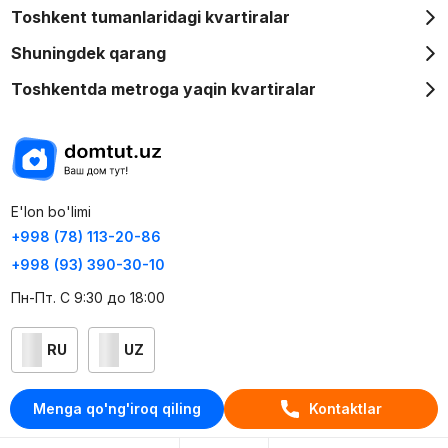
Toshkent tumanlaridagi kvartiralar
Shuningdek qarang
Toshkentda metroga yaqin kvartiralar
E'lon bo'limi
+998 (78) 113-20-86
+998 (93) 390-30-10
Пн-Пт. С 9:30 до 18:00
RU
UZ
Kontaktlar
Menga qo'ng'iroq qiling
Kontaktlar
loyiha haqida