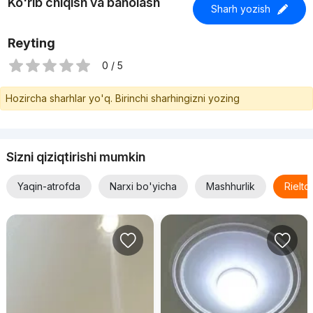
Ko'rib chiqish va baholash
Sharh yozish
Reyting
0 / 5
Hozircha sharhlar yo'q. Birinchi sharhingizni yozing
Sizni qiziqtirishi mumkin
Yaqin-atrofda
Narxi bo'yicha
Mashhurlik
Rielt