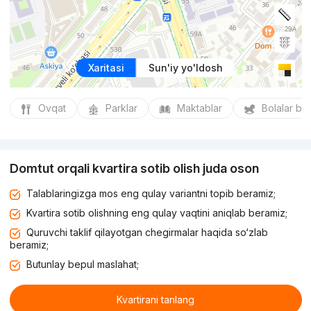
Xaritasi
Sun'iy yo'ldosh
Ovqat
Parklar
Maktablar
Bolalar bo
Domtut orqali kvartira sotib olish juda oson
Talablaringizga mos eng qulay variantni topib beramiz;
Kvartira sotib olishning eng qulay vaqtini aniqlab beramiz;
Quruvchi taklif qilayotgan chegirmalar haqida so‘zlab
beramiz;
Butunlay bepul maslahat;
Kvartirani tanlang