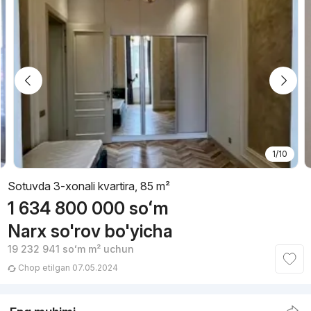
1/10
Sotuvda 3-xonali kvartira, 85 m²
1 634 800 000
soʻm
Narx so'rov bo'yicha
19 232 941
soʻm
m² uchun
Chop etilgan 07.05.2024