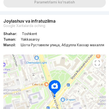
Parametrlarni ko'rsatish
Joylashuv va infratuzilma
Google Xaritalarda oching
Shahar:
Toshkent
Tuman:
Yakkasaroy
Manzil:
Шота Руставели улица, Абдулла Каххар махалля