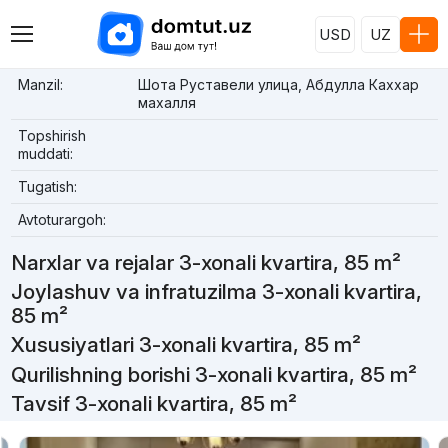
USD
UZ
Manzil:
Шота Руставели улица, Абдулла Каххар
махалля
Topshirish
muddati:
Tugatish:
Avtoturargoh:
Narxlar va rejalar 3-xonali kvartira, 85 m²
Joylashuv va infratuzilma 3-xonali kvartira,
85 m²
Xususiyatlari 3-xonali kvartira, 85 m²
Qurilishning borishi 3-xonali kvartira, 85 m²
Tavsif 3-xonali kvartira, 85 m²