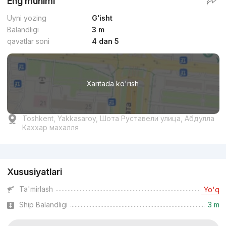
Eng muhimi
Uyni yozing
G'isht
Balandligi
3 m
qavatlar soni
4 dan 5
Xaritada ko'rish
Toshkent, Yakkasaroy, Шота Руставели улица, Абдулла
Каххар махалля
Reklama
Xususiyatlari
Ta'mirlash
Yo'q
Ship Balandligi
3 m