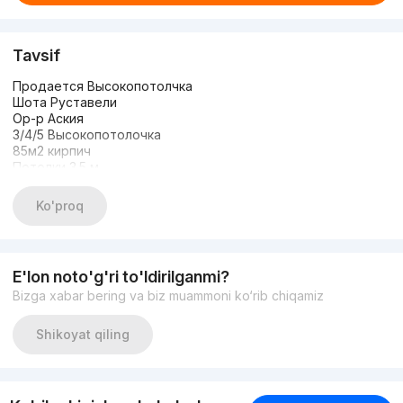
Tavsif
Продается Высокопотолчка
Шота Руставели
Ор-р Аския
3/4/5 Высокопотолочка
85м2 кирпич
Потолки 3.5 м
Евроремонт,мебель и техника
Навесной балкон
Ko'proq
Гардеробная
Цена срочная 134.000$
E'lon noto'g'ri to'ldirilganmi?
Bizga xabar bering va biz muammoni ko‘rib chiqamiz
Shikoyat qiling