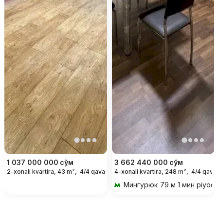
1 037 000 000
сўм
3 662 440 000
сўм
2-xonali kvartira, 43 m²,
4/4 qavat
4-xonali kvartira, 248 m²,
4/4 qava
Мингурюк
79 м 1 мин piyod