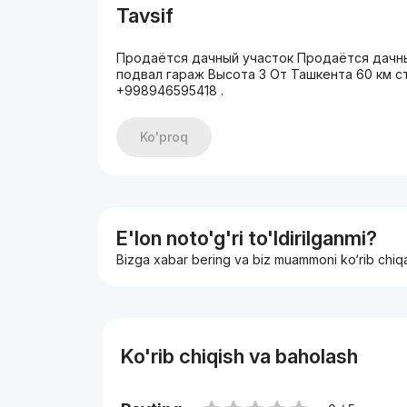
Tavsif
Продаётся дачный участок Продаётся дачны
подвал гараж Высота 3 От Ташкента 60 км с
+998946595418 .
Ko'proq
E'lon noto'g'ri to'ldirilganmi?
Bizga xabar bering va biz muammoni ko‘rib chiq
Ko'rib chiqish va baholash