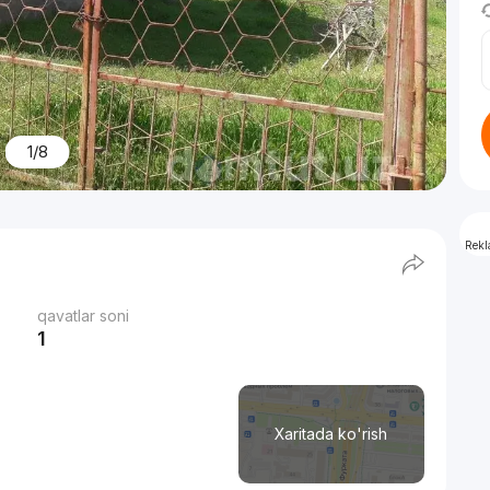
1/8
Rek
qavatlar soni
1
Xaritada ko'rish