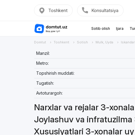
Toshkent
Konsultatsiya
Sotib olish
Ijara
Tu
Domtut
Toshkent
Sotish
Mulk, Uyda
Iskandar
Manzil:
Metro:
Topshirish muddati:
Tugatish:
Avtoturargoh:
Narxlar va rejalar 3-xonal
Joylashuv va infratuzilma
Xususiyatlari 3-xonalar u