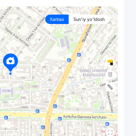
Xaritasi
Sun'iy yo'ldosh