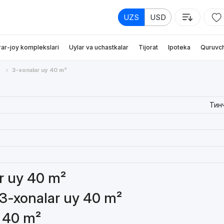
UZS
USD
rar-joy komplekslari
Uylar va uchastkalar
Tijorat
Ipoteka
Quruvch
3-xonalar uy 40 m²
Тин
ar uy 40 m²
 3-xonalar uy 40 m²
y 40 m²