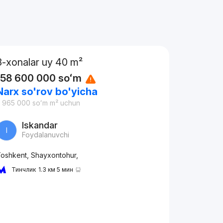
3-xonalar uy 40 m²
158 600 000
soʻm
Narx so'rov bo'yicha
 965 000
soʻm
m² uchun
Iskandar
I
Foydalanuvchi
oshkent, Shayxontohur,
Тинчлик
1.3 км 5 мин