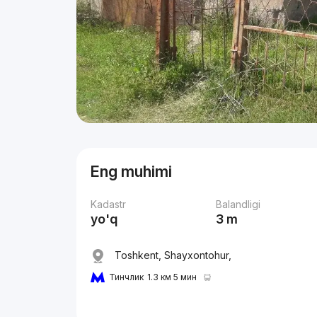
Eng muhimi
Kadastr
Balandligi
yo'q
3 m
Toshkent, Shayxontohur,
Тинчлик
1.3 км 5 мин