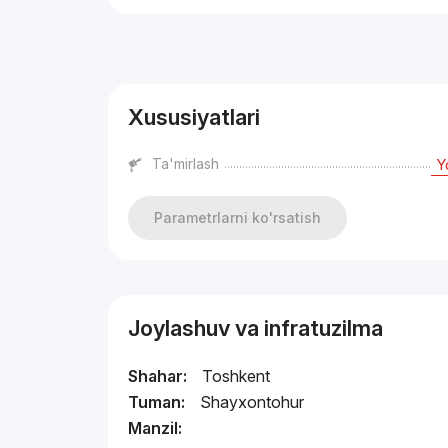
Reklama
Xususiyatlari
Ta'mirlash
Y
Parametrlarni ko'rsatish
Joylashuv va infratuzilma
Shahar:
Toshkent
Tuman:
Shayxontohur
Manzil: