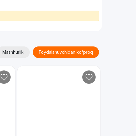
Mashhurlik
Foydalanuvchidan ko'proq