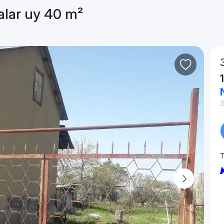
alar uy 40 m²
3
T