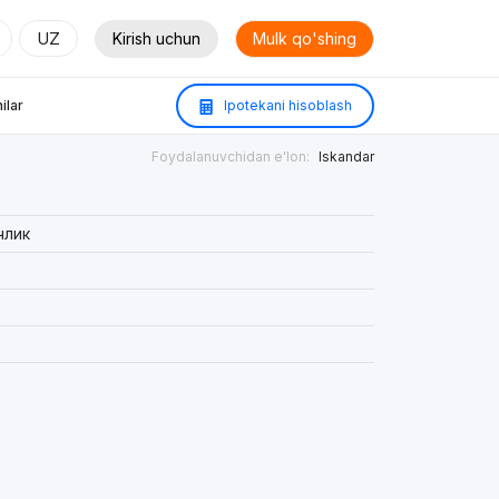
UZ
Kirish uchun
Mulk qo'shing
ilar
Ipotekani hisoblash
Foydalanuvchidan e'lon:
Iskandar
члик