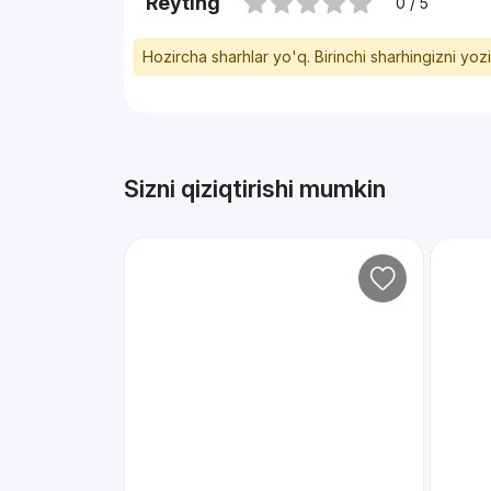
Reyting
0 / 5
Hozircha sharhlar yo'q. Birinchi sharhingizni yoz
Sizni qiziqtirishi mumkin