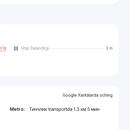
o'q
Ship Balandligi
3 m
Google Xaritalarda oching
Metro:
Тинчлик transportda 1.3 км 5 мин