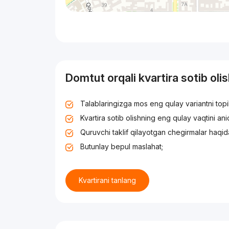
Domtut orqali kvartira sotib oli
Talablaringizga mos eng qulay variantni top
Kvartira sotib olishning eng qulay vaqtini an
Quruvchi taklif qilayotgan chegirmalar haqid
Butunlay bepul maslahat;
Kvartirani tanlang