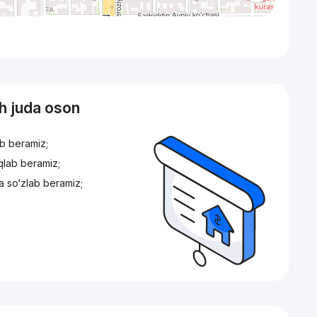
sh juda oson
ib beramiz;
iqlab beramiz;
a so‘zlab beramiz;