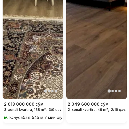
2 013 000 000
сўм
2 049 600 000
сўм
3-xonali kvartira, 138 m²,
3/9 qavat
2-xonali kvartira, 49 m²,
2/16 qavat
Юнусабад
545 м 7 мин piyoda