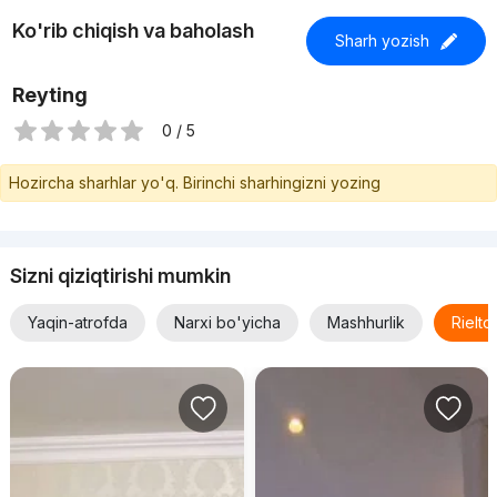
Ko'rib chiqish va baholash
Sharh yozish
Reyting
0 / 5
Hozircha sharhlar yo'q. Birinchi sharhingizni yozing
Sizni qiziqtirishi mumkin
Yaqin-atrofda
Narxi bo'yicha
Mashhurlik
Rielt