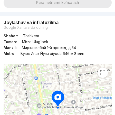
Parametrlarni ko'rsatish
Joylashuv va infratuzilma
Google Xaritalarda oching
Shahar:
Toshkent
Tuman:
Mirzo Ulug'bek
Manzil:
Мирхасилбай 1-й проезд, д.34
Metro:
Буюк Ипак Йули piyoda 646 м 8 мин