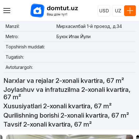
USD
UZ
Manzil:
Мирхасилбай 1-й проезд, д.34
Metro:
Буюк Ипак Йули
Topshirish muddati:
Tugatish:
Avtoturargoh:
Narxlar va rejalar 2-xonali kvartira, 67 m²
Joylashuv va infratuzilma 2-xonali kvartira,
67 m²
Xususiyatlari 2-xonali kvartira, 67 m²
Qurilishning borishi 2-xonali kvartira, 67 m²
Tavsif 2-xonali kvartira, 67 m²