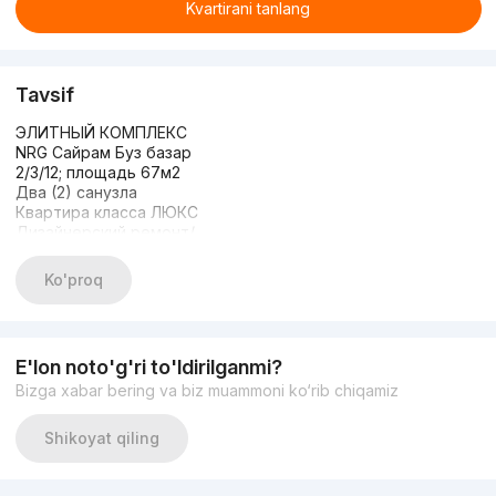
Kvartirani tanlang
Tavsif
ЭЛИТНЫЙ КОМПЛЕКС
NRG Сайрам Буз базар
2/3/12; площадь 67м2
Два (2) санузла
Квартира класса ЛЮКС
Дизайнерский ремонт/
Укомплектована/новая
Мебелью и ТЕХНИКОЙ
Ko'proq
ЦЕНА: 166.000у.е
E'lon noto'g'ri to'ldirilganmi?
Bizga xabar bering va biz muammoni ko‘rib chiqamiz
Shikoyat qiling