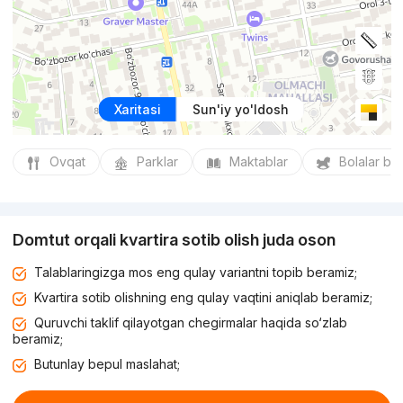
Xaritasi
Sun'iy yo'ldosh
Ovqat
Parklar
Maktablar
Bolalar bo
Domtut orqali kvartira sotib olish juda oson
Talablaringizga mos eng qulay variantni topib beramiz;
Kvartira sotib olishning eng qulay vaqtini aniqlab beramiz;
Quruvchi taklif qilayotgan chegirmalar haqida so‘zlab
beramiz;
Butunlay bepul maslahat;