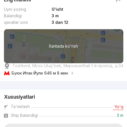
Uyni yozing
G'isht
Balandligi
3 m
qavatlar soni
3 dan 12
Xaritada ko'rish
Toshkent, Mirzo Ulug'bek, Мирхасилбай 1-й проезд, д.34
Буюк Ипак Йули
646 м 8 мин
Reklama
Xususiyatlari
Ta'mirlash
Yo'q
Ship Balandligi
3 m