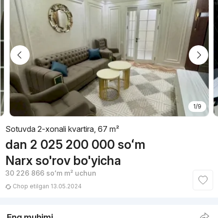
1/9
Sotuvda 2-xonali kvartira, 67 m²
dan
2 025 200 000
soʻm
Narx so'rov bo'yicha
30 226 866
soʻm
m² uchun
Chop etilgan 13.05.2024
Eng muhimi