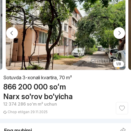
1/8
Sotuvda 3-xonali kvartira, 70 m²
866 200 000
soʻm
Narx so'rov bo'yicha
12 374 286
soʻm
m² uchun
Chop etilgan 29.11.2025
Eng muhimi