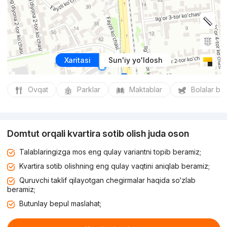
Xaritasi
Sun'iy yo'ldosh
Ovqat
Parklar
Maktablar
Bolalar bo
Domtut orqali kvartira sotib olish juda oson
Talablaringizga mos eng qulay variantni topib beramiz;
Kvartira sotib olishning eng qulay vaqtini aniqlab beramiz;
Quruvchi taklif qilayotgan chegirmalar haqida so‘zlab
beramiz;
Butunlay bepul maslahat;