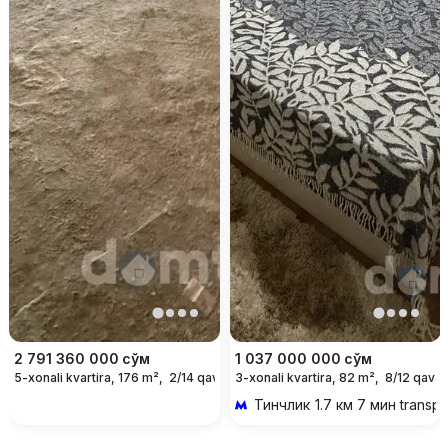
2 791 360 000
сўм
1 037 000 000
сўм
5-xonali kvartira, 176 m²,
2/14 qavat
3-xonali kvartira, 82 m²,
8/12 qavat
Тинчлик
1.7 км 7 мин transp