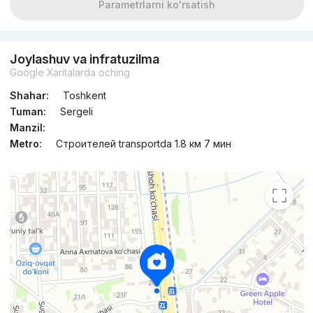
Parametrlarni ko'rsatish
Joylashuv va infratuzilma
Google Xaritalarda oching
Shahar:
Toshkent
Tuman:
Sergeli
Manzil:
Metro:
Строителей transportda 1.8 км 7 мин