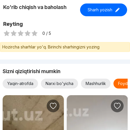
Ko'rib chiqish va baholash
Sharh yozish
Reyting
0 / 5
Hozircha sharhlar yo'q. Birinchi sharhingizni yozing
Sizni qiziqtirishi mumkin
Yaqin-atrofda
Narxi bo'yicha
Mashhurlik
Foyda