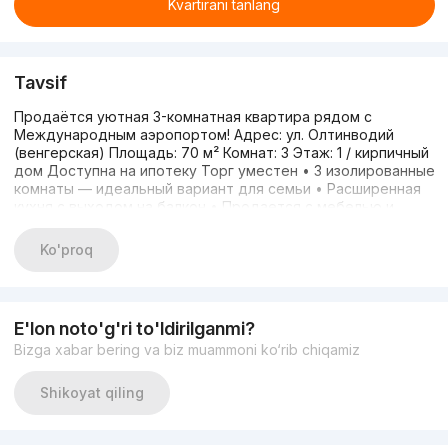
Kvartirani tanlang
Tavsif
Продаётся уютная 3-комнатная квартира рядом с
Международным аэропортом! Адрес: ул. Олтинводий
(венгерская) Площадь: 70 м² Комнат: 3 Этаж: 1 / кирпичный
дом Доступна на ипотеку Торг уместен • 3 изолированные
комнаты — идеальный вариант для семьи • Расширенная
кухня с выходом на балкон • Продается с мебелью и
техникой • Уютный палисадник, который можно
использовать как личное парковочное место • Сухой,
Ko'proq
просторный подвал (2×6 м) с удобными стеллажами и
отдельным входом • Окна акфа, двери пвх, потолки из
гипсокартона Удобное расположение: • Всего несколько
минут до Международного аэропорта им. Ислама
E'lon noto'g'ri to'ldirilganmi?
Каримова • В шаговой доступности детский сад, школа,
Bizga xabar bering va biz muammoni ko‘rib chiqamiz
супермаркет Havas, Sodiq school • Удобный выезд в центр
города (91) 297-72-55 (91) 033-36-30
Shikoyat qiling