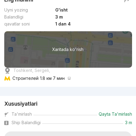
Uyni yozing
G'isht
Balandligi
3 m
qavatlar soni
1 dan 4
Xaritada ko'rish
Toshkent, Sergeli,
Строителей
1.8 км 7 мин
Reklama
Xususiyatlari
Ta'mirlash
Qayta Ta'mirlash
Ship Balandligi
3 m