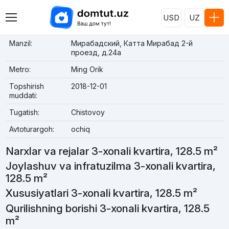
USD
UZ
Manzil:
Мирабадский, Катта Мирабад 2-й
проезд, д.24a
Metro:
Ming Orik
Topshirish
2018-12-01
muddati:
Tugatish:
Chistovoy
Avtoturargoh:
ochiq
Narxlar va rejalar 3-xonali kvartira, 128.5 m²
Joylashuv va infratuzilma 3-xonali kvartira,
128.5 m²
Xususiyatlari 3-xonali kvartira, 128.5 m²
Qurilishning borishi 3-xonali kvartira, 128.5
m²