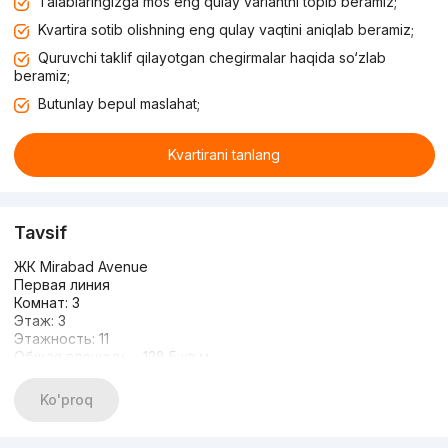
Talablaringizga mos eng qulay variantni topib beramiz;
Kvartira sotib olishning eng qulay vaqtini aniqlab beramiz;
Quruvchi taklif qilayotgan chegirmalar haqida so‘zlab
beramiz;
Butunlay bepul maslahat;
Kvartirani tanlang
Tavsif
ЖК Mirabad Avenue
Первая линия
Комнат: 3
Этаж: 3
Этажность: 11
Общая площадь - 128,5 кв.м
СОСТОЯНИЕ: Качественный ремонт
МЕБЕЛЬ И ТЕХНИКА
Ko'proq
ЦЕНА: 536 000 у.е.
+998983383336