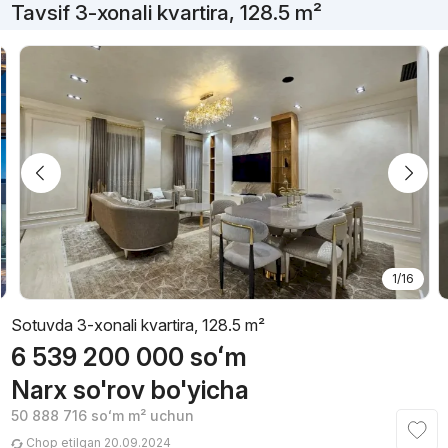
Tavsif 3-xonali kvartira, 128.5 m²
1/16
Sotuvda 3-xonali kvartira, 128.5 m²
6 539 200 000
soʻm
Narx so'rov bo'yicha
50 888 716
soʻm
m² uchun
Chop etilgan 20.09.2024