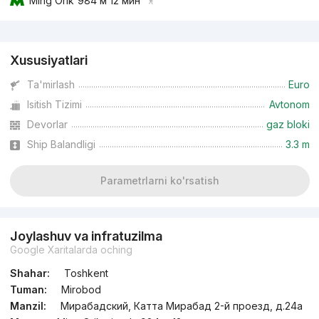
Ming Orik
984 м 12 мин
Reklama
Xususiyatlari
Ta'mirlash
Euro
Isitish Tizimi
Avtonom
Devorlar
gaz bloki
Ship Balandligi
3.3 m
Parametrlarni ko'rsatish
Joylashuv va infratuzilma
Google Xaritalarda oching
Shahar:
Toshkent
Tuman:
Mirobod
Manzil:
Мирабадский, Катта Мирабад 2-й проезд, д.24a