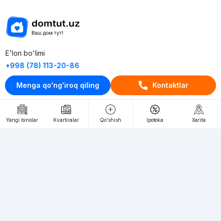
E'lon bo'limi
+998 (78) 113-20-86
+998 (93) 390-30-10
Menga qo'ng'iroq qiling
Kontaktlar
Пн-Пт. С 9:30 до 18:00
RU
UZ
Yangi binolar
Kvartiralar
Qo'shish
Ipoteka
Xarita
Kontaktlar
loyiha haqida
Webnow © loyihasi
Foydalanish shartlari
Maxfiylik siyosati