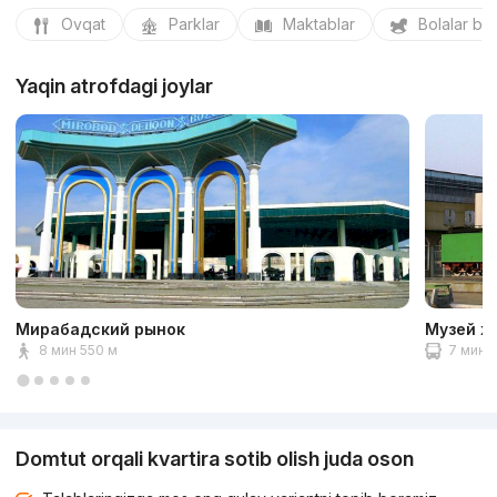
Ovqat
Parklar
Maktablar
Bolalar bo
Yaqin atrofdagi joylar
Мирабадский рынок
Музей ж
8 мин 550 м
7 мин 2
Domtut orqali kvartira sotib olish juda oson