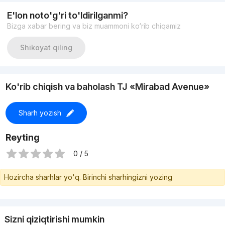
E'lon noto'g'ri to'ldirilganmi?
Bizga xabar bering va biz muammoni ko‘rib chiqamiz
Shikoyat qiling
Ko'rib chiqish va baholash TJ «Mirabad Avenue»
Sharh yozish
Reyting
0 / 5
Hozircha sharhlar yo'q. Birinchi sharhingizni yozing
Sizni qiziqtirishi mumkin