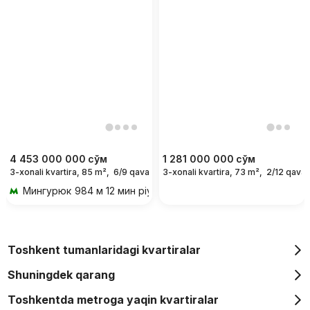
4 453 000 000
сўм
1 281 000 000
сўм
3-xonali kvartira, 85 m²,
6/9 qavat
3-xonali kvartira, 73 m²,
2/12 qavat
Мингурюк
984 м 12 мин piyoda
Toshkent tumanlaridagi kvartiralar
Shuningdek qarang
Toshkentda metroga yaqin kvartiralar