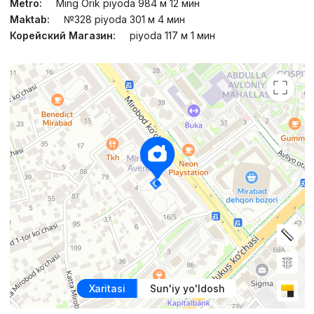
Metro:
Ming Orik piyoda 984 м 12 мин
Maktab:
№328 piyoda 301 м 4 мин
Корейский Магазин:
piyoda 117 м 1 мин
Xaritasi
Sun'iy yo'ldosh