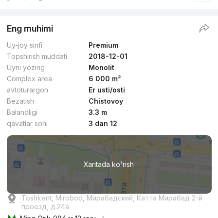
Eng muhimi
Uy-joy sinfi
Premium
Topshirish muddati
2018-12-01
Uyni yozing
Monolit
Complex area
6 000 m²
avtoturargoh
Er usti/osti
Bezatish
Chistovoy
Balandligi
3.3 m
qavatlar soni
3 dan 12
Xaritada ko'rish
Toshkent, Mirobod, Мирабадский, Катта Мирабад 2-й
проезд, д.24a