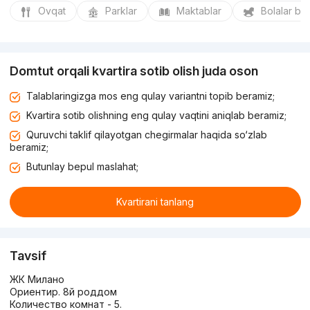
Ovqat
Parklar
Maktablar
Bolalar bo
Domtut orqali kvartira sotib olish juda oson
Talablaringizga mos eng qulay variantni topib beramiz;
Kvartira sotib olishning eng qulay vaqtini aniqlab beramiz;
Quruvchi taklif qilayotgan chegirmalar haqida so‘zlab
beramiz;
Butunlay bepul maslahat;
Kvartirani tanlang
Tavsif
ЖК Милано
Ориентир. 8й роддом
Количество комнат - 5.