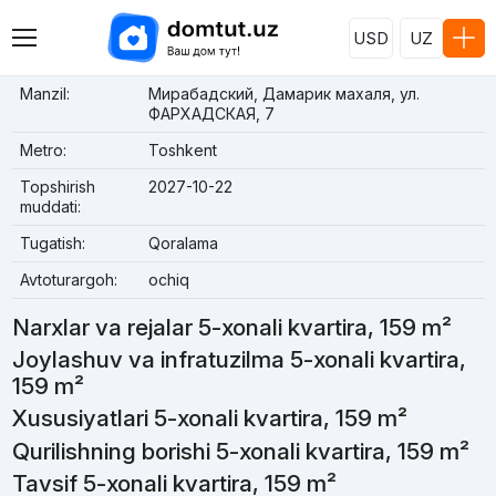
USD
UZ
Manzil:
Мирабадский, Дамарик махаля, ул.
ФАРХАДСКАЯ, 7
Metro:
Toshkent
Topshirish
2027-10-22
muddati:
Tugatish:
Qoralama
Avtoturargoh:
ochiq
Narxlar va rejalar 5-xonali kvartira, 159 m²
Joylashuv va infratuzilma 5-xonali kvartira,
159 m²
Xususiyatlari 5-xonali kvartira, 159 m²
Qurilishning borishi 5-xonali kvartira, 159 m²
Tavsif 5-xonali kvartira, 159 m²