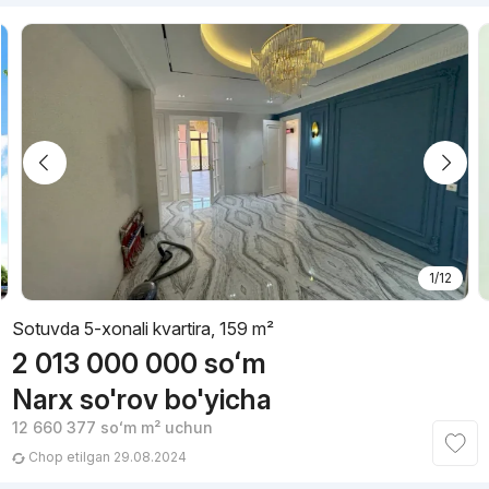
1/12
Sotuvda 5-xonali kvartira, 159 m²
2 013 000 000
soʻm
Narx so'rov bo'yicha
12 660 377
soʻm
m² uchun
Chop etilgan 29.08.2024