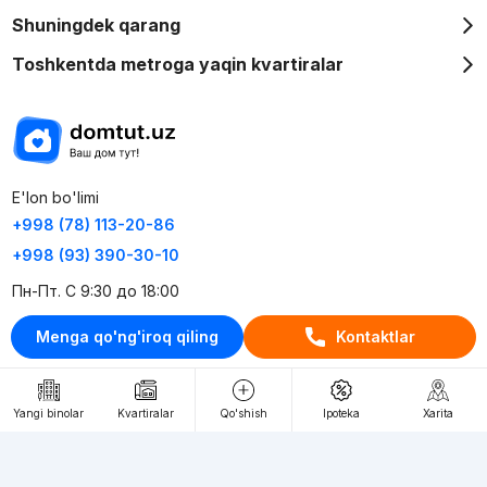
Shuningdek qarang
Toshkentda metroga yaqin kvartiralar
E'lon bo'limi
+998 (78) 113-20-86
+998 (93) 390-30-10
Пн-Пт. С 9:30 до 18:00
Menga qo'ng'iroq qiling
Kontaktlar
RU
UZ
Kontaktlar
Yangi binolar
Kvartiralar
Qo'shish
Ipoteka
Xarita
loyiha haqida
Webnow © loyihasi