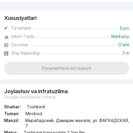
Reklama
Xususiyatlari
Ta'mirlash
Euro
Isitish Tizimi
Markaziy
Devorlar
G'isht
Ship Balandligi
3 m
Parametrlarni ko'rsatish
Joylashuv va infratuzilma
Google Xaritalarda oching
Shahar:
Toshkent
Tuman:
Mirobod
Manzil:
Мирабадский, Дамарик махаля, ул. ФАРХАДСКАЯ,
7
Metro:
Toshkent transportda 2.2км 9м