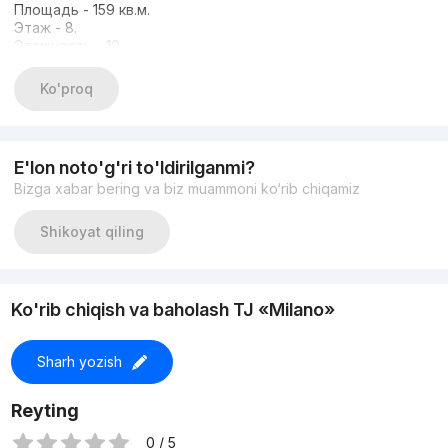
Площадь - 159 кв.м.
Этаж - 8.
Этажность - 10
Ремонт почти закончен.
Хороший ремонт.
Ko'proq
Кадастра нет.
E'lon noto'g'ri to'ldirilganmi?
Bizga xabar bering va biz muammoni ko‘rib chiqamiz
Shikoyat qiling
Ko'rib chiqish va baholash TJ «Milano»
Sharh yozish
Reyting
0 / 5