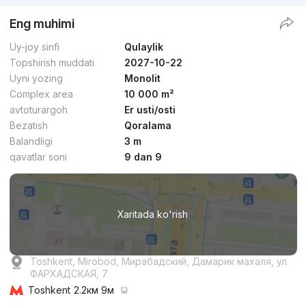
Eng muhimi
Uy-joy sinfi
Qulaylik
Topshirish muddati
2027-10-22
Uyni yozing
Monolit
Complex area
10 000 m²
avtoturargoh
Er usti/osti
Bezatish
Qoralama
Balandligi
3 m
qavatlar soni
9 dan 9
Xaritada ko'rish
Toshkent, Mirobod, Мирабадский, Дамарик махаля, ул.
ФАРХАДСКАЯ, 7
Toshkent
2.2км 9м