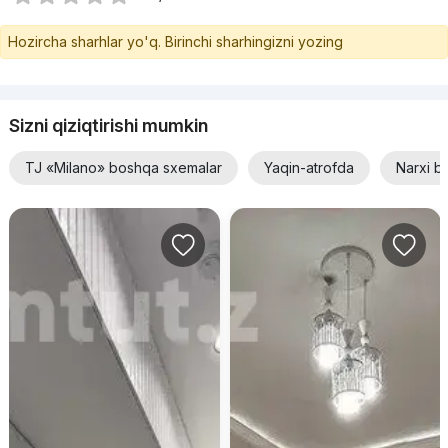
Hozircha sharhlar yo'q. Birinchi sharhingizni yozing
Sizni qiziqtirishi mumkin
TJ «Milano» boshqa sxemalar
Yaqin-atrofda
Narxi b