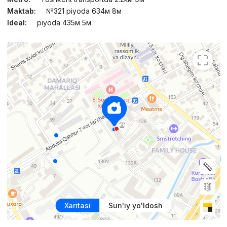
Maktab:
№321 piyoda 634м 8м
Ideal:
piyoda 435м 5м
Xaritasi
Sun'iy yo'ldosh