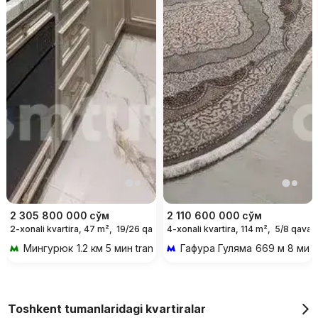
2 305 800 000
сўм
2 110 600 000
сўм
2-xonali kvartira, 47 m²,
19/26 qavat
4-xonali kvartira, 114 m²,
5/8 qavat
Мингурюк
1.2 км 5 мин transportda
Гафура Гуляма
669 м 8 мин
Toshkent tumanlaridagi kvartiralar