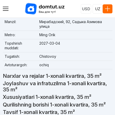
USD
UZ
Manzil:
Мирабадский, 92, Садыка Азимова
улица
Metro:
Ming Orik
Topshirish
2027-03-04
muddati:
Tugatish:
Chistovoy
Avtoturargoh:
ochiq
Narxlar va rejalar 1-xonali kvartira, 35 m²
Joylashuv va infratuzilma 1-xonali kvartira,
35 m²
Xususiyatlari 1-xonali kvartira, 35 m²
Qurilishning borishi 1-xonali kvartira, 35 m²
Tavsif 1-xonali kvartira, 35 m²