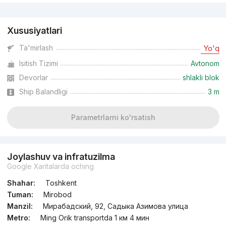
Reklama
Xususiyatlari
Ta'mirlash
Yo'q
Isitish Tizimi
Avtonom
Devorlar
shlakli blok
Ship Balandligi
3 m
Parametrlarni ko'rsatish
Joylashuv va infratuzilma
Google Xaritalarda oching
Shahar:
Toshkent
Tuman:
Mirobod
Manzil:
Мирабадский, 92, Садыка Азимова улица
Metro:
Ming Orik transportda 1 км 4 мин