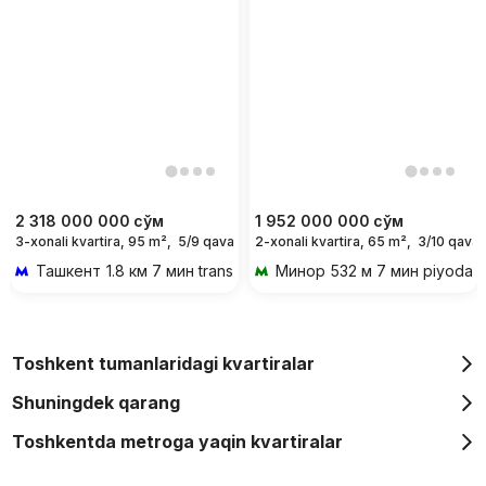
2 318 000 000
сўм
1 952 000 000
сўм
3-xonali kvartira, 95 m²,
5/9 qavat
2-xonali kvartira, 65 m²,
3/10 qavat
Ташкент
1.8 км 7 мин transportda
Минор
532 м 7 мин piyoda
Toshkent tumanlaridagi kvartiralar
Shuningdek qarang
Toshkentda metroga yaqin kvartiralar