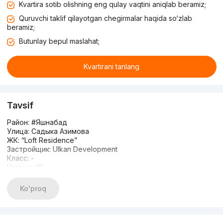
Kvartira sotib olishning eng qulay vaqtini aniqlab beramiz;
Quruvchi taklif qilayotgan chegirmalar haqida so‘zlab
beramiz;
Butunlay bepul maslahat;
Kvartirani tanlang
Tavsif
Район: #Яшнабад
Улица: Садыка Азимова
ЖК: “Loft Residence”
Застройщик: Ulkan Development
Класс: -
Комнат: #1
Этаж: 10
Этажность: 12
Ko'proq
Площадь: 35м2
Сан.узел: совмещенный
Состояние: без ремонта свободная планировка
Отопление: Индивидуальный котёл для подачи горячей