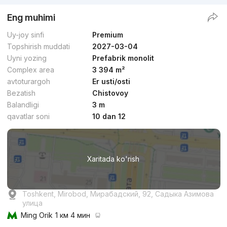
Eng muhimi
Uy-joy sinfi
Premium
Topshirish muddati
2027-03-04
Uyni yozing
Prefabrik monolit
Complex area
3 394 m²
avtoturargoh
Er usti/osti
Bezatish
Chistovoy
Balandligi
3 m
qavatlar soni
10 dan 12
Xaritada ko'rish
Toshkent, Mirobod, Мирабадский, 92, Садыка Азимова
улица
Ming Orik
1 км 4 мин