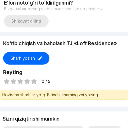
E'lon noto'g'ri to'ldirilganmi?
воды и отопления в квартире
Bizga xabar bering va biz muammoni ko‘rib chiqamiz
Материал стен: Газоблок
Срок сдачи в эксплуатацию - 1 квартал 2024г.
Цена 62.000у.е./ СРОЧНО / торг не уместен
Shikoyat qiling
Ko'rib chiqish va baholash TJ «Loft Residence»
Sharh yozish
Reyting
0 / 5
Hozircha sharhlar yo'q. Birinchi sharhingizni yozing
Sizni qiziqtirishi mumkin