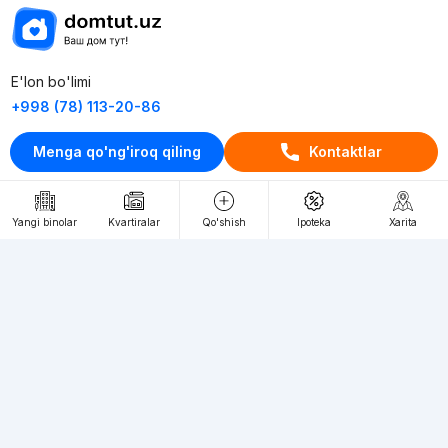
E'lon bo'limi
+998 (78) 113-20-86
+998 (93) 390-30-10
Menga qo'ng'iroq qiling
Kontaktlar
Пн-Пт. С 9:30 до 18:00
RU
UZ
Yangi binolar
Kvartiralar
Qo'shish
Ipoteka
Xarita
Kontaktlar
loyiha haqida
Webnow © loyihasi
Foydalanish shartlari
Maxfiylik siyosati