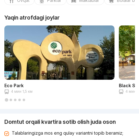
Ovqat
Parklar
Maktablar
Bolalar bo
Yaqin atrofdagi joylar
Eco Park
Black St
4 мин 1,5 км
4 мин 1
Domtut orqali kvartira sotib olish juda oson
Talablaringizga mos eng qulay variantni topib beramiz;