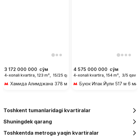
3 172 000 000
сўм
4 575 000 000
сўм
4-xonali kvartira, 123 m²,
15/25 qavat
4-xonali kvartira, 154 m²,
3/5 qavat
Хамида Алимджана
378 м 5 мин piyoda
Буюк Ипак Йули
517 м 6 мин
Toshkent tumanlaridagi kvartiralar
Shuningdek qarang
Toshkentda metroga yaqin kvartiralar