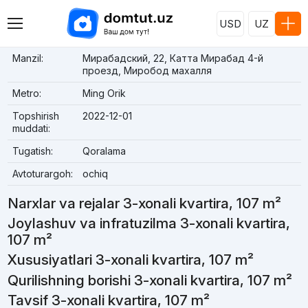
USD
UZ
Manzil:
Мирабадский, 22, Катта Мирабад 4-й
проезд, Миробод махалля
Metro:
Ming Orik
Topshirish
2022-12-01
muddati:
Tugatish:
Qoralama
Avtoturargoh:
ochiq
Narxlar va rejalar 3-xonali kvartira, 107 m²
Joylashuv va infratuzilma 3-xonali kvartira,
107 m²
Xususiyatlari 3-xonali kvartira, 107 m²
Qurilishning borishi 3-xonali kvartira, 107 m²
Tavsif 3-xonali kvartira, 107 m²