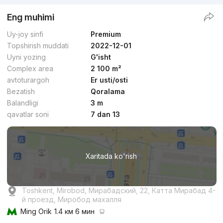
Eng muhimi
Uy-joy sinfi
Premium
Topshirish muddati
2022-12-01
Uyni yozing
G'isht
Complex area
2 100 m²
avtoturargoh
Er usti/osti
Bezatish
Qoralama
Balandligi
3 m
qavatlar soni
7 dan 13
Xaritada ko'rish
Toshkent, Mirobod, Мирабадский, 22, Катта Мирабад 4-
й проезд, Миробод махалля
Ming Orik
1.4 км 6 мин