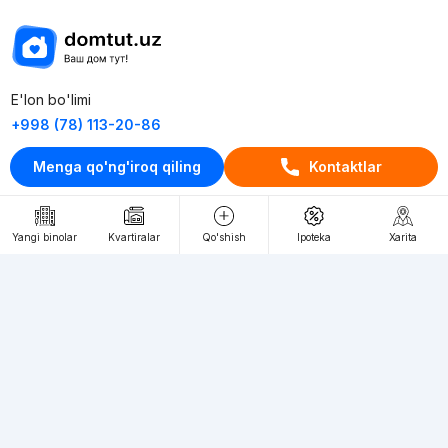
E'lon bo'limi
+998 (78) 113-20-86
+998 (93) 390-30-10
Menga qo'ng'iroq qiling
Kontaktlar
Пн-Пт. С 9:30 до 18:00
RU
UZ
Yangi binolar
Kvartiralar
Qo'shish
Ipoteka
Xarita
Kontaktlar
loyiha haqida
Webnow © loyihasi
Foydalanish shartlari
Maxfiylik siyosati