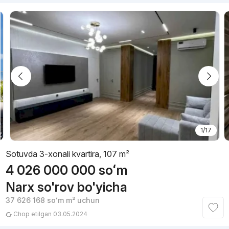
1/17
Sotuvda 3-xonali kvartira, 107 m²
4 026 000 000
soʻm
Narx so'rov bo'yicha
37 626 168
soʻm
m² uchun
Chop etilgan 03.05.2024