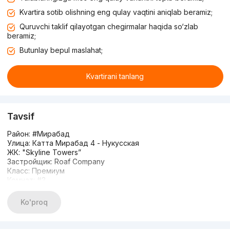
Kvartira sotib olishning eng qulay vaqtini aniqlab beramiz;
Quruvchi taklif qilayotgan chegirmalar haqida so‘zlab
beramiz;
Butunlay bepul maslahat;
Kvartirani tanlang
Tavsif
Район: #Мирабад
Улица: Катта Мирабад 4 - Нукусская
ЖК: "Skyline Towers”
Застройщик: Roaf Company
Класс: Премиум
Комнат: #3
Этаж: 7
Этажность: 13
Ko'proq
Площадь: 107м2
Сан.узел: совмещенный
Состояние: евролюкс