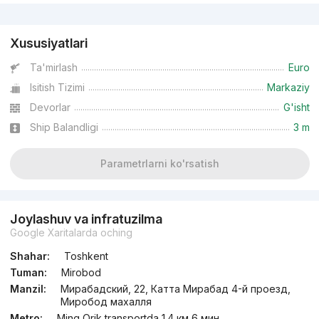
Reklama
Xususiyatlari
Ta'mirlash
Euro
Isitish Tizimi
Markaziy
Devorlar
G'isht
Ship Balandligi
3 m
Parametrlarni ko'rsatish
Joylashuv va infratuzilma
Google Xaritalarda oching
Shahar:
Toshkent
Tuman:
Mirobod
Manzil:
Мирабадский, 22, Катта Мирабад 4-й проезд,
Миробод махалля
Metro:
Ming Orik transportda 1.4 км 6 мин