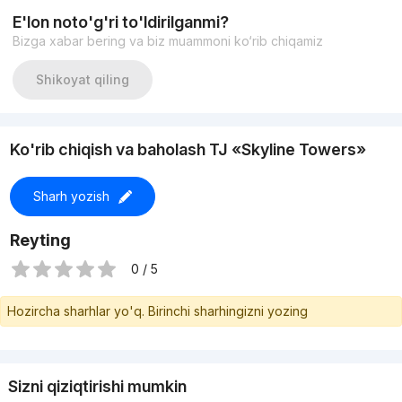
Отопление: Автономный котёл для подачи горячей воды и
E'lon noto'g'ri to'ldirilganmi?
отопления в квартире
Bizga xabar bering va biz muammoni ko‘rib chiqamiz
Материал стен: блочный
Срок сдачи в эксплуатацию - 3/4 квартал 2023г.
Цена 330.000у.е.
Shikoyat qiling
Ko'rib chiqish va baholash TJ «Skyline Towers»
Sharh yozish
Reyting
0 / 5
Hozircha sharhlar yo'q. Birinchi sharhingizni yozing
Sizni qiziqtirishi mumkin