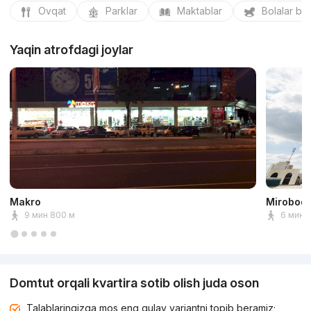
Ovqat
Parklar
Maktablar
Bolalar bo
Yaqin atrofdagi joylar
Makro
Mirobod 
9 мин 800 м
6 мин 
Domtut orqali kvartira sotib olish juda oson
Talablaringizga mos eng qulay variantni topib beramiz;