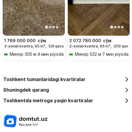
1 769 000 000
сўм
2 072 780 000
сўм
3-xonali kvartira, 65 m²,
5/9 qavat
2-xonali kvartira, 65 m²,
3/10 qavat
Минор
305 м 4 мин piyoda
Минор
532 м 7 мин piyoda
Toshkent tumanlaridagi kvartiralar
Shuningdek qarang
Toshkentda metroga yaqin kvartiralar