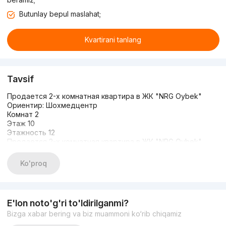
Butunlay bepul maslahat;
Kvartirani tanlang
Tavsif
Продается 2-х комнатная квартира в ЖК "NRG Oybek"
Ориентир: Шохмедцентр
Комнат 2
Этаж 10
Этажность 12
Продается 2-х комнатная квартира в ЖК "NRG Oybek"
Ориентир: Шохмедцентр
Комнат 2
Ko'proq
Этаж 10
Этажность 12
Площадь 79 квадратов
Мебель и техника
E'lon noto'g'ri to'ldirilganmi?
Цена: 225.000$
Bizga xabar bering va biz muammoni ko‘rib chiqamiz