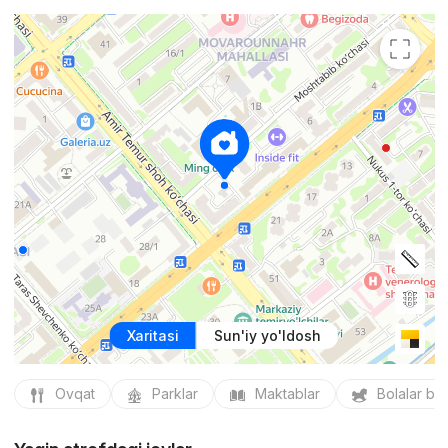
Xaritasi
Sun'iy yo'ldosh
Ovqat
Parklar
Maktablar
Bolalar bo