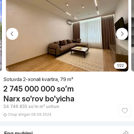
1/22
Sotuvda 2-xonali kvartira, 79 m²
2 745 000 000
soʻm
Narx so'rov bo'yicha
34 746 835
soʻm
m² uchun
Chop etilgan 06.09.2024
Eng muhimi