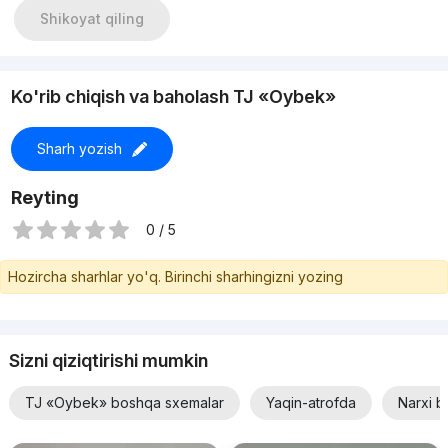
Shikoyat qiling
Ko'rib chiqish va baholash TJ «Oybek»
Sharh yozish
Reyting
0 / 5
Hozircha sharhlar yo'q. Birinchi sharhingizni yozing
Sizni qiziqtirishi mumkin
TJ «Oybek» boshqa sxemalar
Yaqin-atrofda
Narxi b