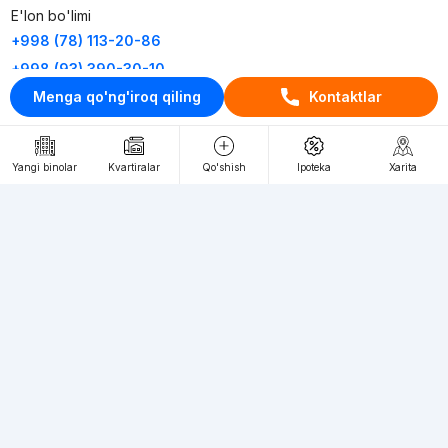
E'lon bo'limi
+998 (78) 113-20-86
+998 (93) 390-30-10
Menga qo'ng'iroq qiling
Kontaktlar
Пн-Пт. С 9:30 до 18:00
RU
UZ
Yangi binolar
Kvartiralar
Qo'shish
Ipoteka
Xarita
Kontaktlar
loyiha haqida
Webnow © loyihasi
Foydalanish shartlari
Maxfiylik siyosati
Ommaviy taklif