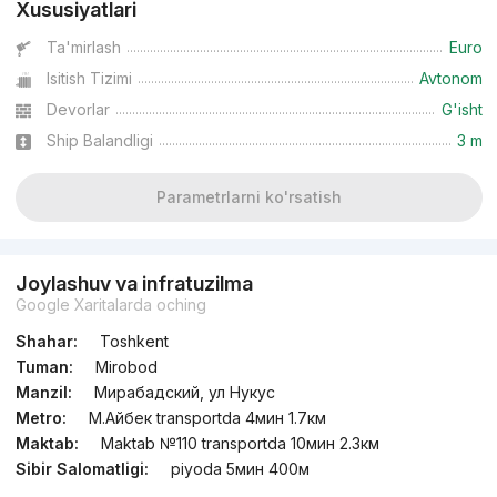
Xususiyatlari
Ta'mirlash
Euro
Isitish Tizimi
Avtonom
Devorlar
G'isht
Ship Balandligi
3 m
Parametrlarni ko'rsatish
Joylashuv va infratuzilma
Google Xaritalarda oching
Shahar:
Toshkent
Tuman:
Mirobod
Manzil:
Мирабадский, ул Нукус
Metro:
М.Айбек transportda 4мин 1.7км
Maktab:
Maktab №110 transportda 10мин 2.3км
Sibir Salomatligi:
piyoda 5мин 400м