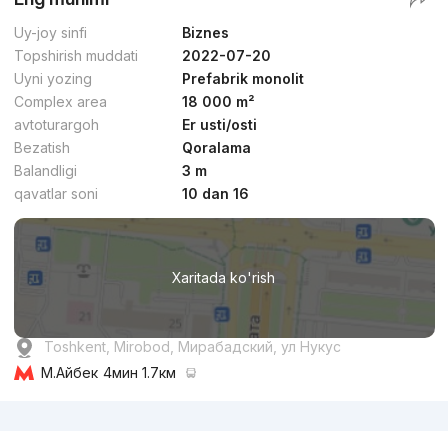
Uy-joy sinfi
Biznes
Topshirish muddati
2022-07-20
Uyni yozing
Prefabrik monolit
Complex area
18 000 m²
avtoturargoh
Er usti/osti
Bezatish
Qoralama
Balandligi
3 m
qavatlar soni
10 dan 16
Xaritada ko'rish
Toshkent, Mirobod, Мирабадский, ул Нукус
М.Айбек
4мин 1.7км
Reklama