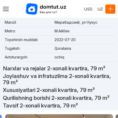
USD
UZ
Manzil:
Мирабадский, ул Нукус
Metro:
М.Айбек
Topshirish muddati:
2022-07-20
Tugatish:
Qoralama
Avtoturargoh:
ochiq
Narxlar va rejalar 2-xonali kvartira, 79 m²
Joylashuv va infratuzilma 2-xonali kvartira,
79 m²
Xususiyatlari 2-xonali kvartira, 79 m²
Qurilishning borishi 2-xonali kvartira, 79 m²
Tavsif 2-xonali kvartira, 79 m²