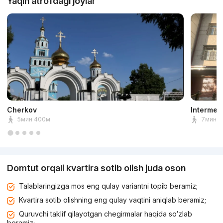
Yaqin atrofdagi joylar
Cherkov
Intermed
5мин 400м
7мин 5
Domtut orqali kvartira sotib olish juda oson
Talablaringizga mos eng qulay variantni topib beramiz;
Kvartira sotib olishning eng qulay vaqtini aniqlab beramiz;
Quruvchi taklif qilayotgan chegirmalar haqida so‘zlab
beramiz;