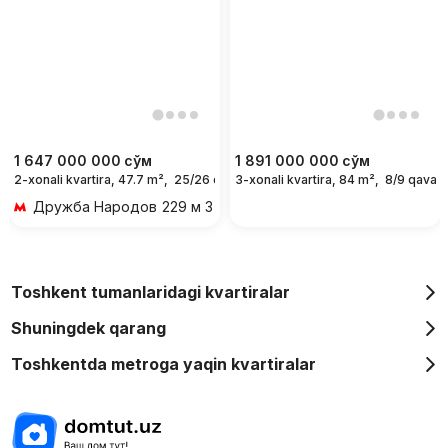
1 647 000 000
сўм
1 891 000 000
сўм
2-xonali kvartira, 47.7 m²,
25/26 qavat
3-xonali kvartira, 84 m²,
8/9 qavat
Дружба Народов
229 м 3 мин piyoda
Toshkent tumanlaridagi kvartiralar
Shuningdek qarang
Toshkentda metroga yaqin kvartiralar