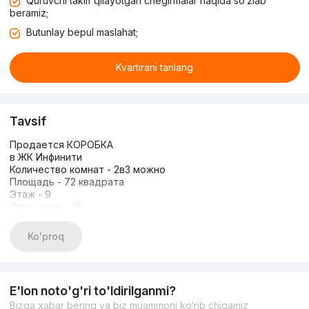
Quruvchi taklif qilayotgan chegirmalar haqida so‘zlab
beramiz;
Butunlay bepul maslahat;
Kvartirani tanlang
Tavsif
Продается КОРОБКА
в ЖК Инфинити
Количество комнат - 2в3 можно
Площадь - 72 квадрата
Этаж - 9
Этажность - 15
Вид во двор
Цена 210.000$
Ko'proq
За отдельную плату есть парковочное место
E'lon noto'g'ri to'ldirilganmi?
Bizga xabar bering va biz muammoni ko‘rib chiqamiz