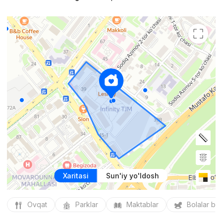
Xaritasi
Sun'iy yo'ldosh
Ovqat
Parklar
Maktablar
Bolalar bo