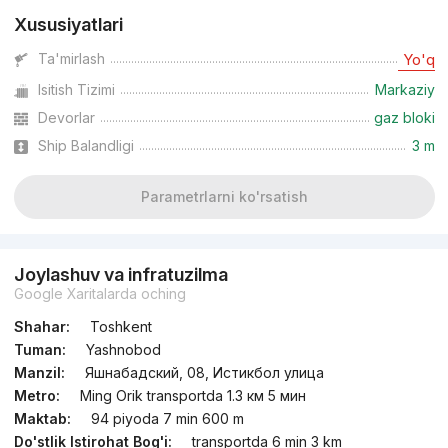
Xususiyatlari
Ta'mirlash
Yo'q
Isitish Tizimi
Markaziy
Devorlar
gaz bloki
Ship Balandligi
3 m
Parametrlarni ko'rsatish
Joylashuv va infratuzilma
Google Xaritalarda oching
Shahar:
Toshkent
Tuman:
Yashnobod
Manzil:
Яшнабадский, 08, Истикбол улица
Metro:
Ming Orik transportda 1.3 км 5 мин
Maktab:
94 piyoda 7 min 600 m
Do'stlik Istirohat Bog'i:
transportda 6 min 3 km