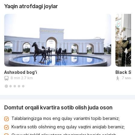
Yaqin atrofdagi joylar
Ashxobod bog'i
Black St
8 min 2.7 km
7 мин 
Domtut orqali kvartira sotib olish juda oson
Talablaringizga mos eng qulay variantni topib beramiz;
Kvartira sotib olishning eng qulay vaqtini aniqlab beramiz;