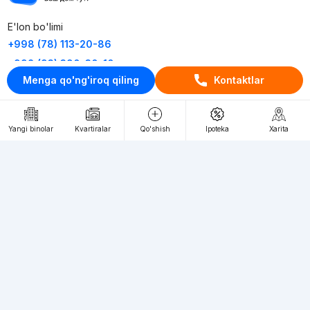
E'lon bo'limi
+998 (78) 113-20-86
+998 (93) 390-30-10
Menga qo'ng'iroq qiling
Kontaktlar
Пн-Пт. С 9:30 до 18:00
RU
UZ
Yangi binolar
Kvartiralar
Qo'shish
Ipoteka
Xarita
Kontaktlar
loyiha haqida
Webnow © loyihasi
Foydalanish shartlari
Maxfiylik siyosati
Ommaviy taklif