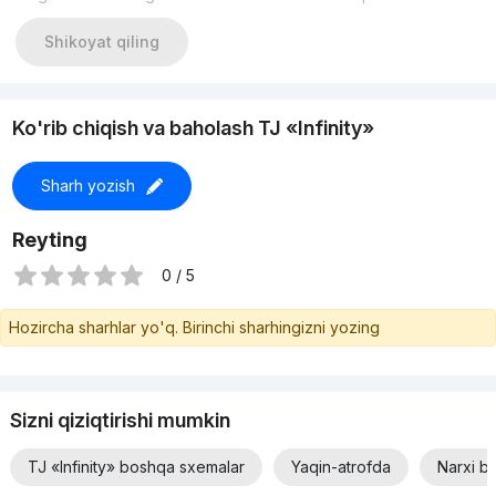
Shikoyat qiling
Ko'rib chiqish va baholash TJ «Infinity»
Sharh yozish
Reyting
0 / 5
Hozircha sharhlar yo'q. Birinchi sharhingizni yozing
Sizni qiziqtirishi mumkin
TJ «Infinity» boshqa sxemalar
Yaqin-atrofda
Narxi b