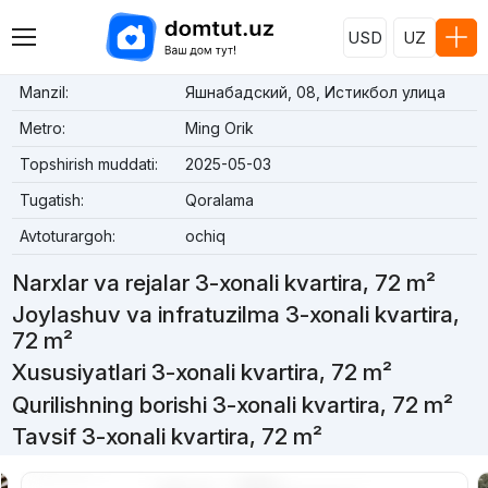
USD
UZ
Manzil:
Яшнабадский, 08, Истикбол улица
Metro:
Ming Orik
Topshirish muddati:
2025-05-03
Tugatish:
Qoralama
Avtoturargoh:
ochiq
Narxlar va rejalar 3-xonali kvartira, 72 m²
Joylashuv va infratuzilma 3-xonali kvartira,
72 m²
Xususiyatlari 3-xonali kvartira, 72 m²
Qurilishning borishi 3-xonali kvartira, 72 m²
Tavsif 3-xonali kvartira, 72 m²