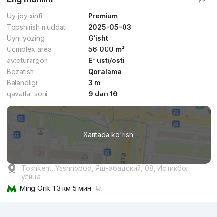
Uy-joy sinfi
Premium
Topshirish muddati
2025-05-03
Uyni yozing
G'isht
Complex area
56 000 m²
avtoturargoh
Er usti/osti
Bezatish
Qoralama
Balandligi
3 m
qavatlar soni
9 dan 16
Xaritada ko'rish
Toshkent, Yashnobod, Яшнабадский, 08, Истикбол
улица
Ming Orik
1.3 км 5 мин
Reklama