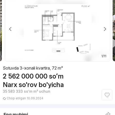
1/11
Sotuvda 3-xonali kvartira, 72 m²
2 562 000 000
soʻm
Narx so'rov bo'yicha
35 583 333
soʻm
m² uchun
Chop etilgan 10.09.2024
Eng muhimi