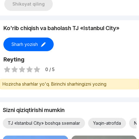
Shikoyat qiling
Ko'rib chiqish va baholash TJ «Istanbul City»
Sharh yozish
Reyting
0 / 5
Hozircha sharhlar yo'q. Birinchi sharhingizni yozing
Sizni qiziqtirishi mumkin
TJ «Istanbul City» boshqa sxemalar
Yaqin-atrofda
Na