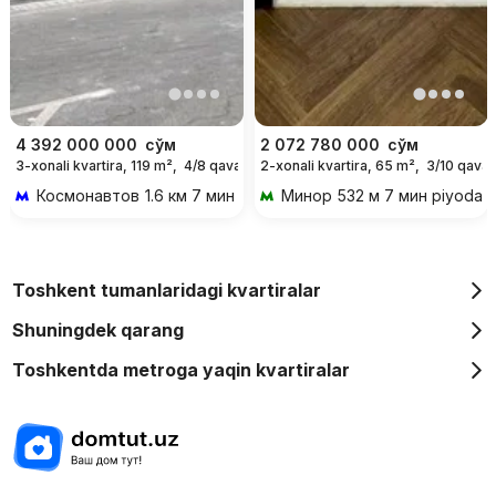
4 392 000 000
сўм
2 072 780 000
сўм
3-xonali kvartira, 119 m²,
4/8 qavat
2-xonali kvartira, 65 m²,
3/10 qavat
Космонавтов
1.6 км 7 мин transportda
Минор
532 м 7 мин piyoda
Toshkent tumanlaridagi kvartiralar
Shuningdek qarang
Toshkentda metroga yaqin kvartiralar